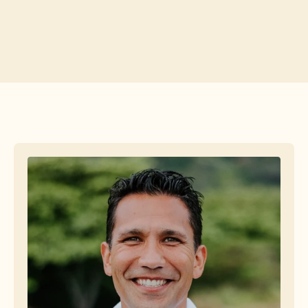
Free Tools
FAQs
Announcement
Partner Program
USECASES
Change Management
Sales Enablement
Pre-sales
Product Marketing
Customer Success
Training
See more
Customer Stories
Help Center
Pricing