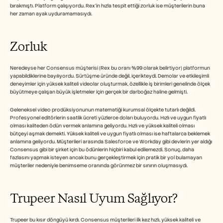
bırakmıştı. Platform çalışıyordu. Rex'in hızla tespit ettiği zorluk ise müşterilerin buna 
her zaman ayak uyduramamasıydı.
Zorluk
Neredeyse her Consensus müşterisi (Rex bu oranı %99 olarak belirtiyor) platformun 
yapabildiklerine bayılıyordu. Sürtüşme üründe değil, içerikteydi. Demolar ve etkileşimli 
deneyimler için yüksek kaliteli videolar oluşturmak, özellikle iş birimleri genelinde ölçek 
büyütmeye çalışan büyük işletmeler için gerçek bir darboğaz haline gelmişti.
Geleneksel video prodüksiyonunun matematiği kurumsal ölçekte tutarlı değildi. 
Profesyonel editörlerin saatlik ücreti yüzlerce doları buluyordu. Hızlı ve uygun fiyatlı 
olması kaliteden ödün vermek anlamına geliyordu. Hızlı ve yüksek kaliteli olması 
bütçeyi aşmak demekti. Yüksek kaliteli ve uygun fiyatlı olması ise haftalarca beklemek 
anlamına geliyordu. Müşterileri arasında Salesforce ve Workday gibi devlerin yer aldığı 
Consensus gibi bir şirket için bu ödünlerin hiçbiri kabul edilemezdi. Sonuç, daha 
fazlasını yapmak isteyen ancak bunu gerçekleştirmek için pratik bir yol bulamayan 
müşteriler nedeniyle benimseme oranında görünmez bir sınırın oluşmasıydı.
Trupeer Nasıl Uyum Sağlıyor?
Trupeer bu kısır döngüyü kırdı. Consensus müşterileri ilk kez hızlı, yüksek kaliteli ve 