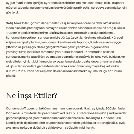
uygun fiyatlı video içeriğini aynı anda üretebildiler. Rex ve Consensus ekibi, Trupeer'ı 
müşteri tabanlarına sunmaya başladı ve ürünün pratik etkisi neredeyse anında kendini 
gösterdi.
Satış temsilcileri, çözüm danışmanları ve iş birimi yöneticileri de dahil olmak üzere 
video alanında profesyonel olmayan kişiler aniden ellerinde kullanışlı bir araç buldular. 
Trupeer'ın asalak kelimeleri ve telaffuz hatalarını otomatik olarak temizlemesi, 
konuşmaktan çekinen sunucuların bile pürüzsüz çıktılar üretmesini sağladı. Küresel 
erişime sahip ekipler için, sunucunun kendi sesiyle Japonca, Kantonca ve İsveççe 
(Stokholm şivesi) gibi dillere gerçek zamanlı çeviri yapılması, ölçeklenebilir 
yerelleştirilmiş içerik için tamamen yeni olasılıklar sundu. Kameradan çekinen 
sunucular, marka tutarlılığını bozmadan avatarlar aracılığıyla bir çıkış yolu buldular. Ve 
web siteleri için kritik bir konu olarak pazarlama ekipleri, satış departmanı tarafından 
oluşturulan videolara gerçekten kullanacak kadar güven duymaya başladı ve bu 
durum, uzun süredir her iki işlevin de canını sıkan bir marka uyumsuzluğu sorununu 
çözdü.
Ne İnşa Ettiler?
Consensus-Trupeer ortaklığının lansmanından sonraki ilk altı ay içinde, 200'den fazla 
Consensus müşterisi Trupeer'ı benimsedi. Rex bu süreci Consensus'ın şimdiye kadar 
gerçekleştirdiği en iyi ortaklık lansmanlarından biri olarak tanımlıyor. Consensus'ın 
kendi iç ekibi de düzenli birer Trupeer kullanıcısı haline geldi; bu da aracın günlük GTM iş 
akışlarına ne kadar doğal bir şekilde uyum sağladığının bir kanıtı.