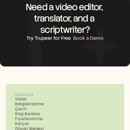
Need a video editor, 
translator, and a 
scriptwriter?
Try Trupeer for Free
Book a Demo
ÖZELLIKLER
Video
Belgelendirme
Çeviri
Bilgi Bankası
Fiyatlandırma
Kariyer
Güven Merkezi