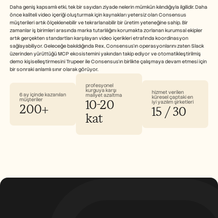
Daha geniş kapsamlı etki, tek bir sayıdan ziyade nelerin mümkün kılındığıyla ilgilidir. Daha 
önce kaliteli video içeriği oluşturmak için kaynakları yetersiz olan Consensus 
müşterileri artık ölçeklenebilir ve tekrarlanabilir bir üretim yeteneğine sahip. Bir 
zamanlar iş birimleri arasında marka tutarlılığını korumakta zorlanan kurumsal ekipler 
artık gerçekten standartları karşılayan video içerikleri etrafında koordinasyon 
sağlayabiliyor. Geleceğe bakıldığında Rex, Consensus'ın operasyonlarını zaten Slack 
üzerinden yürüttüğü MCP ekosistemini yakından takip ediyor ve otomatikleştirilmiş 
demo kişiselleştirmesini Trupeer ile Consensus'ın birlikte çalışmaya devam etmesi için 
bir sonraki anlamlı sınır olarak görüyor.
profesyonel 
kurguya karşı 
hizmet verilen 
6 ay içinde kazanılan 
maliyet azaltma
küresel çaptaki en 
10-20 
müşteriler
iyi yazılım şirketleri
200+
15 / 30
kat