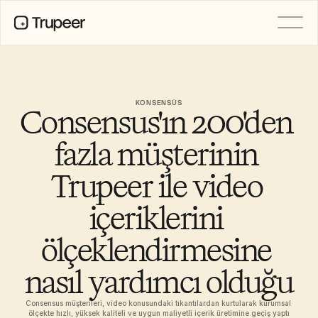
PRODUCT
Video
Documentation
KONSENSÜS
Consensus'ın 200'den 
Translation
Knowledge Base
AI Avatars
fazla müşterinin 
Brand Kits
Shared Pages
Trupeer ile video 
AI Screen Recording
içeriklerini 
ölçeklendirmesine 
RESOURCES
AI Champions of Change
Trust Center
nasıl yardımcı olduğu
Ürün Sürümleri
Doc Templates
Consensus müşterileri, video konusundaki tıkantılardan kurtularak kurumsal 
Industry
ölçekte hızlı, yüksek kaliteli ve uygun maliyetli içerik üretimine geçiş yaptı