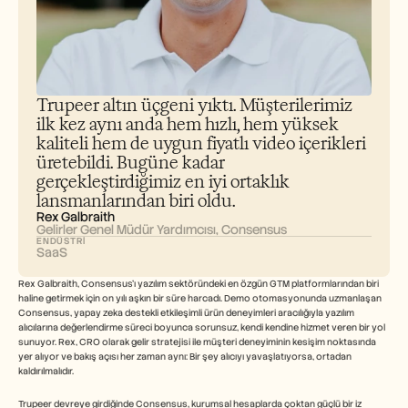
Careers
Book a Demo
Start Free Trial
Trupeer altın üçgeni yıktı. Müşterilerimiz 
ilk kez aynı anda hem hızlı, hem yüksek 
kaliteli hem de uygun fiyatlı video içerikleri 
üretebildi. Bugüne kadar 
gerçekleştirdiğimiz en iyi ortaklık 
lansmanlarından biri oldu.
Rex Galbraith
Gelirler Genel Müdür Yardımcısı, Consensus
ENDÜSTRI
SaaS
Rex Galbraith, Consensus'ı yazılım sektöründeki en özgün GTM platformlarından biri 
haline getirmek için on yılı aşkın bir süre harcadı. Demo otomasyonunda uzmanlaşan 
Consensus, yapay zeka destekli etkileşimli ürün deneyimleri aracılığıyla yazılım 
alıcılarına değerlendirme süreci boyunca sorunsuz, kendi kendine hizmet veren bir yol 
sunuyor. Rex, CRO olarak gelir stratejisi ile müşteri deneyiminin kesişim noktasında 
yer alıyor ve bakış açısı her zaman aynı: Bir şey alıcıyı yavaşlatıyorsa, ortadan 
kaldırılmalıdır.
Trupeer devreye girdiğinde Consensus, kurumsal hesaplarda çoktan güçlü bir iz 