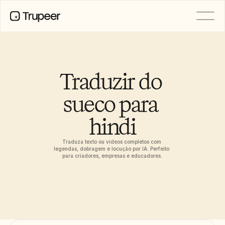
PRODUTO
Vídeo
Documentação
Traduzir do 
Tradução
Base de Conhecimento
sueco para 
Avatares de IA
Kits de marca
hindi
Páginas partilhadas
Gravação de ecrã com IA
Traduza texto ou vídeos completos com 
legendas, dobragem e locução por IA. Perfeito 
para criadores, empresas e educadores.
RECURSOS
Campeões da Mudança com IA
Centro de Confiança
Pedidos de funcionalidades
Modelos de documentos
Industry