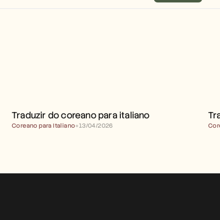
TRADUZIR DO COREANO 
PARA ITALIANO
Traduzir do coreano para italiano
Tr
Coreano para Italiano
●
13/04/2026
Cor