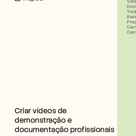
Víd
Doc
Tra
Bas
Pre
Carr
Cen
Criar vídeos de 
demonstração e 
documentação profissionais 