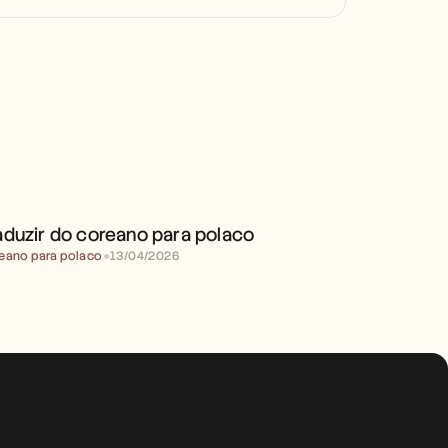
TRADUZIR DO COREANO 
PARA POLACO
aduzir do coreano para polaco
eano para polaco
●
13/04/2026