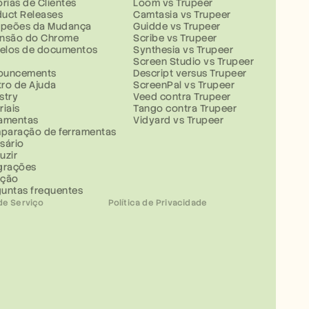
órias de Clientes
Loom vs Trupeer
uct Releases
Camtasia vs Trupeer
peões da Mudança
Guidde vs Trupeer
ensão do Chrome
Scribe vs Trupeer
elos de documentos
Synthesia vs Trupeer
g
Screen Studio vs Trupeer
ouncements
Descript versus Trupeer
ro de Ajuda
ScreenPal vs Trupeer
stry
Veed contra Trupeer
riais
Tango contra Trupeer
ramentas
Vidyard vs Trupeer
paração de ferramentas
sário
uzir
grações
ução
untas frequentes
de Serviço
Política de Privacidade