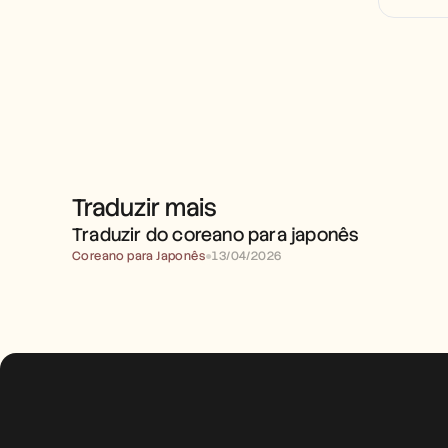
Traduzir mais
TRADUZIR DO COREANO 
PARA JAPONÊS
Traduzir do coreano para japonês
Coreano para Japonês
●
13/04/2026