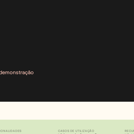
 demonstração
IONALIDADES
CASOS DE UTILIZAÇÃO
RECU