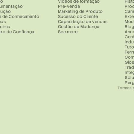
eo
Vídeos de formação
Hist
umentação
Pré-venda
Prod
dução
Marketing de Produto
Cam
e de Conhecimento
Sucesso do Cliente
Ext
ços
Capacitação de vendas
Mod
eiras
Gestão da Mudança
Blo
tro de Confiança
See more
Ann
Cent
Indu
Tuto
Fer
Com
Glos
Trad
Inte
Sol
Perg
Termos 