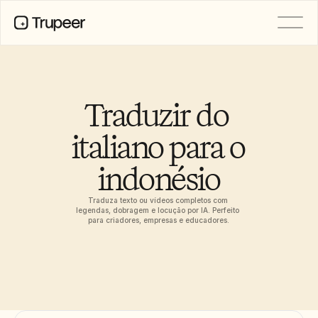
PRODUTO
Vídeo
Documentação
Traduzir do 
Tradução
Base de Conhecimento
italiano para o 
Avatares de IA
Kits de marca
indonésio
Páginas partilhadas
Gravação de ecrã com IA
Traduza texto ou vídeos completos com 
legendas, dobragem e locução por IA. Perfeito 
para criadores, empresas e educadores.
RECURSOS
Campeões da Mudança com IA
Centro de Confiança
Pedidos de funcionalidades
Modelos de documentos
Industry