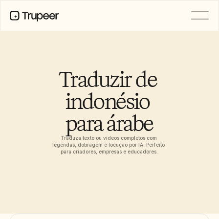
PRODUTO
Vídeo
Documentação
Traduzir de 
Tradução
Base de Conhecimento
indonésio 
Avatares de IA
Kits de marca
para árabe
Páginas partilhadas
Gravação de ecrã com IA
Traduza texto ou vídeos completos com 
legendas, dobragem e locução por IA. Perfeito 
para criadores, empresas e educadores.
RECURSOS
Campeões da Mudança com IA
Centro de Confiança
Pedidos de funcionalidades
Modelos de documentos
Industry