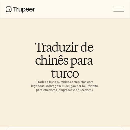
PRODUTO
Vídeo
Documentação
Traduzir de 
Tradução
Base de Conhecimento
chinês para 
Avatares de IA
Kits de marca
turco
Páginas partilhadas
Gravação de ecrã com IA
Traduza texto ou vídeos completos com 
legendas, dobragem e locução por IA. Perfeito 
para criadores, empresas e educadores.
RECURSOS
Campeões da Mudança com IA
Centro de Confiança
Pedidos de funcionalidades
Modelos de documentos
Industry