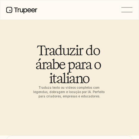
PRODUTO
Vídeo
Documentação
Traduzir do 
Tradução
Base de Conhecimento
árabe para o 
Avatares de IA
Kits de marca
italiano
Páginas partilhadas
Gravação de ecrã com IA
Traduza texto ou vídeos completos com 
legendas, dobragem e locução por IA. Perfeito 
para criadores, empresas e educadores.
RECURSOS
Campeões da Mudança com IA
Centro de Confiança
Pedidos de funcionalidades
Modelos de documentos
Industry