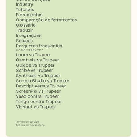
Industry
Tutoriais
Ferramentas
Comparação de ferramentas
Glossário
Traduzir
Integrações
Solução
Perguntas frequentes
CONCORRENTES
Loom vs Trupeer
Camtasia vs Trupeer
Guidde vs Trupeer
Scribe vs Trupeer
Synthesia vs Trupeer
Screen Studio vs Trupeer
Descript versus Trupeer
ScreenPal vs Trupeer
Veed contra Trupeer
Tango contra Trupeer
Vidyard vs Trupeer
Termos de Serviço
Política de Privacidade