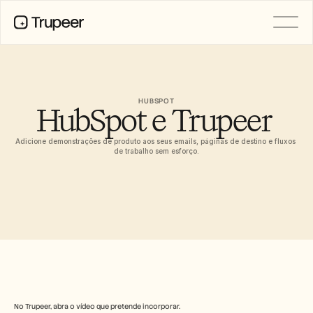
PRODUTO
Vídeo
Documentação
HUBSPOT
HubSpot e Trupeer 
Tradução
Base de Conhecimento
Avatares de IA
Adicione demonstrações de produto aos seus emails, páginas de destino e fluxos 
Kits de marca
de trabalho sem esforço.
Páginas partilhadas
Gravação de ecrã com IA
RECURSOS
Campeões da Mudança com IA
Centro de Confiança
Pedidos de funcionalidades
Modelos de documentos
Industry
No Trupeer, abra o vídeo que pretende incorporar.