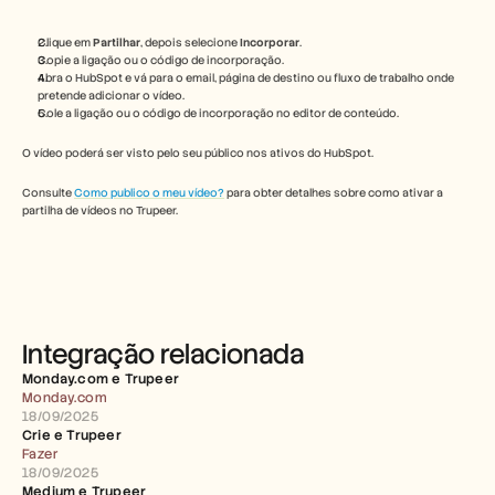
Free Tools
Perguntas frequentes
Announcement
Clique em 
Partilhar
, depois selecione 
Incorporar
.
Copie a ligação ou o código de incorporação.
Partner Program
Abra o HubSpot e vá para o email, página de destino ou fluxo de trabalho onde 
CASOS DE UTILIZAÇÃO
pretende adicionar o vídeo.
Gestão da Mudança
Cole a ligação ou o código de incorporação no editor de conteúdo.
Capacitação de vendas
Pré-venda
O vídeo poderá ser visto pelo seu público nos ativos do HubSpot.
Marketing de Produto
Sucesso do Cliente
Consulte 
Como publico o meu vídeo?
 para obter detalhes sobre como ativar a 
partilha de vídeos no Trupeer.
Formação
See more
Histórias de clientes
Integração relacionada
Centro de Ajuda
Monday.com e Trupeer 
Monday.com
18/09/2025
Crie e Trupeer 
Preços
Fazer
18/09/2025
Medium e Trupeer 