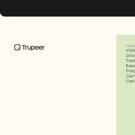
FUNC
Víd
Doc
Tra
Bas
Pre
Carr
Cen