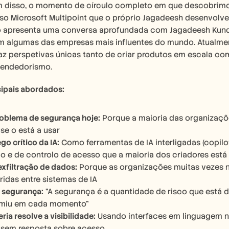
m disso, o momento de círculo completo em que descobrim
so Microsoft Multipoint que o próprio Jagadeesh desenvolve
o apresenta uma conversa aprofundada com Jagadeesh Kunda
m algumas das empresas mais influentes do mundo. Atualment
az perspetivas únicas tanto de criar produtos em escala com
eendedorismo.
cipais abordados:
oblema de segurança hoje:
 Porque a maioria das organizaç
se o está a usar
go crítico da IA:
 Como ferramentas de IA interligadas (copilo
o e de controlo de acesso que a maioria dos criadores está 
exfiltração de dados:
 Porque as organizações muitas vezes 
eridas entre sistemas de IA
a segurança:
 "A segurança é a quantidade de risco que está 
umiu em cada momento"
ria resolve a visibilidade:
 Usando interfaces em linguagem na
 sem resposta sobre acesso