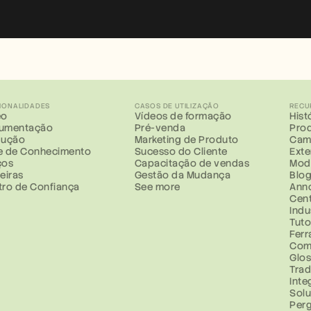
IONALIDADES
CASOS DE UTILIZAÇÃO
RECU
eo
Vídeos de formação
Hist
umentação
Pré-venda
Prod
dução
Marketing de Produto
Cam
e de Conhecimento
Sucesso do Cliente
Ext
ços
Capacitação de vendas
Mod
eiras
Gestão da Mudança
Blo
tro de Confiança
See more
Ann
Cent
Indu
Tuto
Fer
Com
Glos
Trad
Inte
Sol
Perg