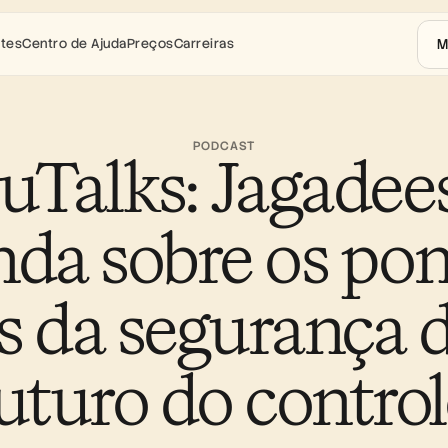
M
ntes
Centro de Ajuda
Preços
Carreiras
PODCAST
uTalks: Jagadees
da sobre os pon
s da segurança d
futuro do control