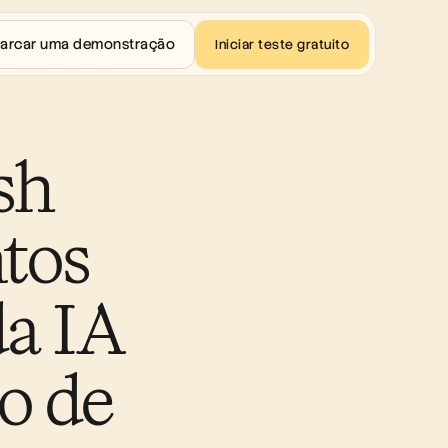
arcar uma demonstração
Iniciar teste gratuito
h 
tos 
a IA 
o de 