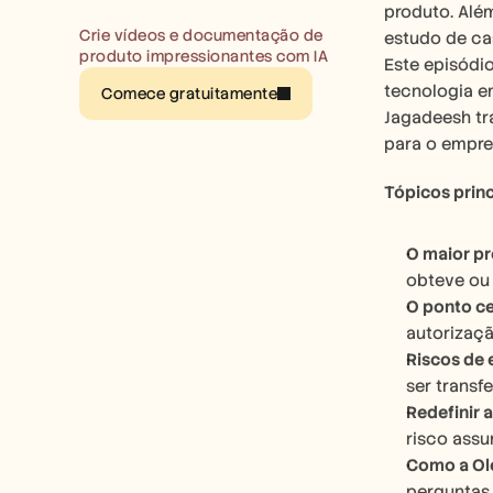
produto. Alé
Crie vídeos e documentação de 
estudo de ca
produto impressionantes com IA
Este episódi
tecnologia e
Comece gratuitamente
Jagadeesh tr
para o empr
Tópicos prin
O maior pr
obteve ou 
O ponto ce
autorizaçã
Riscos de 
ser transf
Redefinir 
risco ass
Como a Ole
perguntas