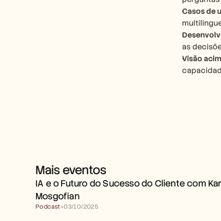
Casos de u
multilingu
Desenvolve
as decisõ
Visão acim
capacidad
Mais eventos
IA e o Futuro do Sucesso do Cliente com Karl
Mosgofian
Podcast
●
03/10/2025