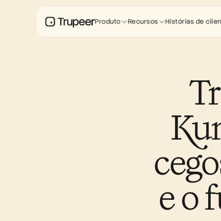
Produto
Recursos
Histórias de clie
Tr
Kun
cego
e o 