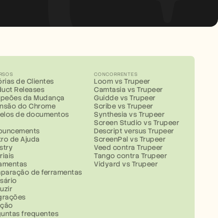
RSOS
CONCORRENTES
órias de Clientes
Loom vs Trupeer
uct Releases
Camtasia vs Trupeer
peões da Mudança
Guidde vs Trupeer
ensão do Chrome
Scribe vs Trupeer
elos de documentos
Synthesia vs Trupeer
g
Screen Studio vs Trupeer
ouncements
Descript versus Trupeer
ro de Ajuda
ScreenPal vs Trupeer
stry
Veed contra Trupeer
riais
Tango contra Trupeer
ramentas
Vidyard vs Trupeer
paração de ferramentas
sário
uzir
grações
ução
untas frequentes