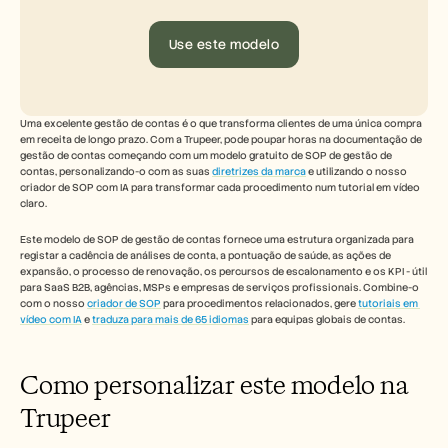
Free Tools
Perguntas frequentes
Announcement
Use este modelo
Partner Program
CASOS DE UTILIZAÇÃO
Gestão da Mudança
Capacitação de vendas
Uma excelente gestão de contas é o que transforma clientes de uma única compra 
Pré-venda
em receita de longo prazo. Com a Trupeer, pode poupar horas na documentação de 
Marketing de Produto
gestão de contas começando com um modelo gratuito de SOP de gestão de 
contas, personalizando-o com as suas 
diretrizes da marca
 e utilizando o nosso 
Sucesso do Cliente
criador de SOP com IA para transformar cada procedimento num tutorial em vídeo 
Formação
claro.
See more
Este modelo de SOP de gestão de contas fornece uma estrutura organizada para 
registar a cadência de análises de conta, a pontuação de saúde, as ações de 
expansão, o processo de renovação, os percursos de escalonamento e os KPI - útil 
Histórias de clientes
para SaaS B2B, agências, MSPs e empresas de serviços profissionais. Combine-o 
com o nosso 
criador de SOP
 para procedimentos relacionados, gere 
tutoriais em 
vídeo com IA
 e 
traduza para mais de 65 idiomas
 para equipas globais de contas.
Centro de Ajuda
Como personalizar este modelo na 
Preços
Trupeer