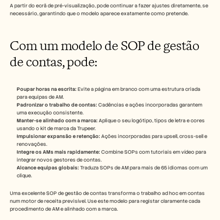
A partir do ecrã de pré-visualização, pode continuar a fazer ajustes diretamente, se 
necessário, garantindo que o modelo aparece exatamente como pretende.
Com um modelo de SOP de gestão 
de contas, pode:
Poupar horas na escrita:
 Evite a página em branco com uma estrutura criada 
para equipas de AM.
Padronizar o trabalho de contas:
 Cadências e ações incorporadas garantem 
uma execução consistente.
Manter-se alinhado com a marca:
 Aplique o seu logótipo, tipos de letra e cores 
usando o kit de marca da Trupeer.
Impulsionar expansão e retenção:
 Ações incorporadas para upsell, cross-sell e 
renovações.
Integre os AMs mais rapidamente:
 Combine SOPs com tutoriais em vídeo para 
integrar novos gestores de contas.
Alcance equipas globais:
 Traduza SOPs de AM para mais de 65 idiomas com um 
clique.
Uma excelente SOP de gestão de contas transforma o trabalho ad hoc em contas 
num motor de receita previsível. Use este modelo para registar claramente cada 
procedimento de AM e alinhado com a marca.