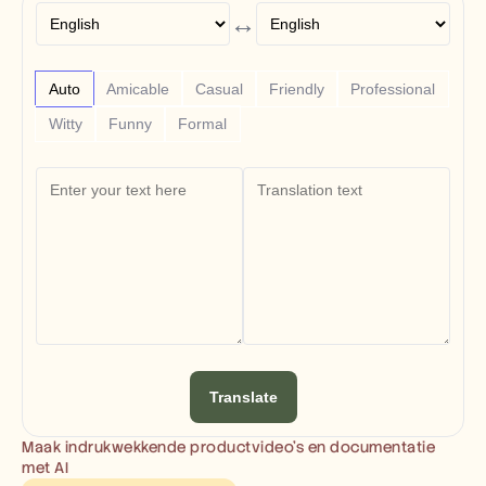
Vertrouwenscentrum
↔
Veelgestelde vragen
Announcement
Partner Program
TOEPASSINGEN
Auto
Amicable
Casual
Friendly
Professional
Productmarketing
Witty
Funny
Formal
Voorverkoop
Verkoopondersteuning
Klantensucces
Training
Verandermanagement
See more usecases
Klantverhalen
Helpcentrum
Translate
Prijzen
Maak indrukwekkende productvideo’s en documentatie 
met AI