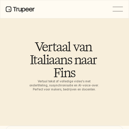
Product
Video
Documentatie
Vertaal van 
Vertaling
Kennisbank
Italiaans naar 
AI-avatars
Merkkits
Fins
Gedeelde pagina's
AI-schermopname
Vertaal tekst of volledige video's met 
ondertiteling, nasynchronisatie en AI-voice-over. 
Perfect voor makers, bedrijven en docenten.
BRONNEN
Functieverzoeken
AI-kampioenen van verandering
Documentsjablonen
Industry
Free Tools