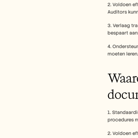
2. Voldoen e
Auditors kun
3. Verlaag tr
bespaart aanz
4. Ondersteu
moeten leren,
Waaro
docu
1. Standaardi
procedures m
2. Voldoen e