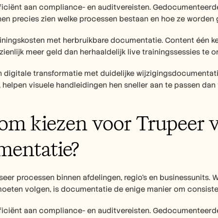
fficiënt aan compliance- en auditvereisten. Gedocumenteerde
nen precies zien welke processen bestaan en hoe ze worden 
ainingskosten met herbruikbare documentatie. Content één ke
ienlijk meer geld dan herhaaldelijk live trainingssessies te o
n digitale transformatie met duidelijke wijzigingsdocument
 helpen visuele handleidingen hen sneller aan te passen dan
m kiezen voor Trupeer vo
mentatie?
seer processen binnen afdelingen, regio's en businessunits
oeten volgen, is documentatie de enige manier om consiste
fficiënt aan compliance- en auditvereisten. Gedocumenteerde