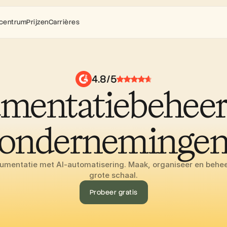
centrum
Prijzen
Carrières
4.8/5
entatiebeheer 
onderneminge
umentatie met AI-automatisering. Maak, organiseer en behee
grote schaal.
Probeer gratis