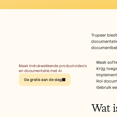
Trupeer bied
documentatie
documentbeh
Maak soft
Maak indrukwekkende productvideo’s 
Krijg toeg
en documentatie met AI
Implement
Ga gratis aan de slag
Rol docum
Gebruik e
Wat i