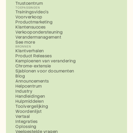
Trustcentrum
TOEPASSINGEN
Trainingsvideo's
Voorverkoop
Productmarketing
Klantensucces
Verkoopondersteuning
Verandermanagement
See more
BRONNEN
Klantverhalen
Product Releases
Kampioenen van verandering
Chrome-extensie
Sjablonen voor documenten
Blog
Announcements
Helpcentrum
Industry
Handleidingen
Hulpmiddelen
Toolvergelijking
Woordenlijst
Vertaal
Integraties
Oplossing
Veelgestelde vragen