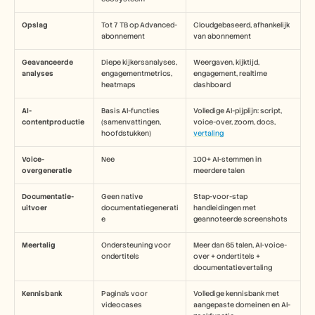
Opslag
Tot 7 TB op Advanced-
Cloudgebaseerd, afhankelijk 
abonnement
van abonnement
Geavanceerde 
Diepe kijkersanalyses, 
Weergaven, kijktijd, 
analyses
engagementmetrics, 
engagement, realtime 
heatmaps
dashboard
AI-
Basis AI-functies 
Volledige AI-pijplijn: script, 
contentproductie
(samenvattingen, 
voice-over, zoom, docs, 
hoofdstukken)
vertaling
Voice-
Nee
100+ AI-stemmen in 
overgeneratie
meerdere talen
Documentatie-
Geen native 
Stap-voor-stap 
uitvoer
documentatiegenerati
handleidingen met 
e
geannoteerde screenshots
Meertalig
Ondersteuning voor 
Meer dan 65 talen, AI-voice-
ondertitels
over + ondertitels + 
documentatievertaling
Kennisbank
Pagina's voor 
Volledige kennisbank met 
videocases
aangepaste domeinen en AI-