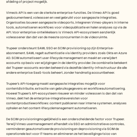
afdeling of project mogelijk.
Vimeo's API is een van de sterkste enterprise-functies. De Vimeo API is goed 
gedocumenteerd, volwassen en veel gebruikt voor aangepaste integraties. 
Organisaties bouwen aangepaste videoports, integreren Vimeo-players in interne 
tools, automatiseren workflows voor videopublicatie en halen analyses op via de 
API. Voor enterprise-ontwikkelaars is Vimeo's API-ecosysteem aanzienlijk 
volwassener dan dat van de meeste concurrenten in de videoruimte.
Trupeer ondersteunt SAML SSO en SCIM-provisioning op zijn Enterprise-
abonnement. SAML regelt authenticatie via identity providers zoals Okta en Azure 
AD. SCIM automatiseert user-lifecycle management en maakt en verwijdert 
accounts op basis van wijzigingen in de identity provider. De combinatie betekent 
dat Trupeer-accounts worden beheerd via dezelfde identity-infrastructuur die alle 
andere enterprise SaaS-tools beheert, zonder handmatig accountbeheer.
Trupeer's API-toegang maakt aangepaste integraties mogelijk voor 
contentdistributie, extractie van gebruiksgegevens en workflowautomatisering. 
Hoewel Trupeer's API-ecosysteem nieuwer en minder volwassen is dan dat van 
Vimeo, dekt het de enterprise-integratievereisten voor 
contentproductieworkflows: content publiceren naar interne systemen, analyses 
ophalen en het content-lifecyclemanagement automatiseren.
De SCIM-provisioningmogelijkheid is een onderscheidende factor voor Trupeer. 
Terwijl Vimeo usermanagement afhandelt via SSO en administratieve controles, 
verminderen geautomatiseerde provisioning en deprovisioning via SCIM de 
operationele last voor IT-teams en elimineren ze het beveiligingsrisico van 