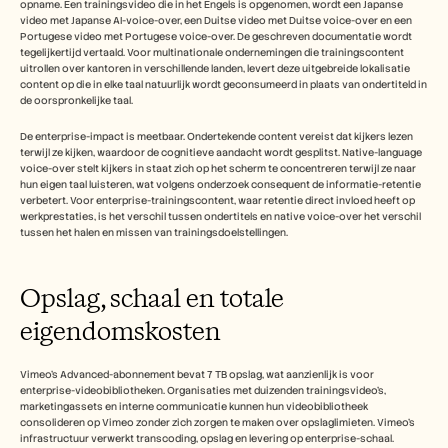
opname. Een trainingsvideo die in het Engels is opgenomen, wordt een Japanse 
video met Japanse AI-voice-over, een Duitse video met Duitse voice-over en een 
Portugese video met Portugese voice-over. De geschreven documentatie wordt 
tegelijkertijd vertaald. Voor multinationale ondernemingen die trainingscontent 
uitrollen over kantoren in verschillende landen, levert deze uitgebreide lokalisatie 
content op die in elke taal natuurlijk wordt geconsumeerd in plaats van ondertiteld in 
de oorspronkelijke taal.
De enterprise-impact is meetbaar. Ondertekende content vereist dat kijkers lezen 
terwijl ze kijken, waardoor de cognitieve aandacht wordt gesplitst. Native-language 
voice-over stelt kijkers in staat zich op het scherm te concentreren terwijl ze naar 
hun eigen taal luisteren, wat volgens onderzoek consequent de informatie-retentie 
verbetert. Voor enterprise-trainingscontent, waar retentie direct invloed heeft op 
werkprestaties, is het verschil tussen ondertitels en native voice-over het verschil 
tussen het halen en missen van trainingsdoelstellingen.
Opslag, schaal en totale 
eigendomskosten
Vimeo's Advanced-abonnement bevat 7 TB opslag, wat aanzienlijk is voor 
enterprise-videobibliotheken. Organisaties met duizenden trainingsvideo's, 
marketingassets en interne communicatie kunnen hun videobibliotheek 
consolideren op Vimeo zonder zich zorgen te maken over opslaglimieten. Vimeo's 
infrastructuur verwerkt transcoding, opslag en levering op enterprise-schaal. 