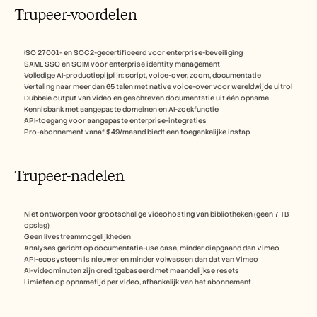
Trupeer-voordelen
ISO 27001- en SOC2-gecertificeerd voor enterprise-beveiliging
SAML SSO en SCIM voor enterprise identity management
Volledige AI-productiepijplijn: script, voice-over, zoom, documentatie
Vertaling naar meer dan 65 talen met native voice-over voor wereldwijde uitrol
Dubbele output van video en geschreven documentatie uit één opname
Kennisbank met aangepaste domeinen en AI-zoekfunctie
API-toegang voor aangepaste enterprise-integraties
Pro-abonnement vanaf $49/maand biedt een toegankelijke instap
Trupeer-nadelen 
Niet ontworpen voor grootschalige videohosting van bibliotheken (geen 7 TB 
opslag)
Geen livestreammogelijkheden
Analyses gericht op documentatie-use case, minder diepgaand dan Vimeo
API-ecosysteem is nieuwer en minder volwassen dan dat van Vimeo
AI-videominuten zijn creditgebaseerd met maandelijkse resets
Limieten op opnametijd per video, afhankelijk van het abonnement