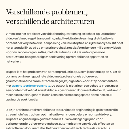
Verschillende problemen, 
verschillende architecturen
Vimeo lost het probleem van videohosting, streaming en beheer op. Upload een 
video en Vimeo regelt transcoding, adaptive bitrate streaming, distributie via 
content delivery networks, aanpassing van insluitopties en kijkersanalyses. Dit doet 
het uitzonderlijk goed op enterprise-schaal. Het platform beheert miljoenen video's 
voor duizenden organisaties, met infrastructuur die is ontworpen voor 
betrouwbare, hoogwaardige videolevering op verschillende apparaten en 
netwerken.
Trupeer lost het probleem van contentproductie op. Neem je scherm op en AI zet de 
opname om in een gepolijste video met professionele voice-over, 
geautomatiseerde zoom-effecten en gelijktijdige stap-voor-stap documentatie 
met 
geannoteerde screenshots
. De output is niet alleen een gehoste video, maar 
een contentpakket dat zowel video als geschreven documentatie bevat, vertaald in 
meer dan 65 talen, gehost in een kennisbank met aangepaste domeinen en AI-
gestuurde zoekfunctie.
Dit zijn architecturaal verschillende tools. Vimeo's engineering is geïnvesteerd in 
streaminginfrastructuur, optimalisatie van videospelers en contentdelivery. 
Trupeer's engineering is geïnvesteerd in AI-verwerkingspijplijnen voor 
scriptgeneratie, voice-oversynthese, automatisering van visuele effecten en 
extractie van documentatie. Het begrijpen van dit architecturale verschil is 