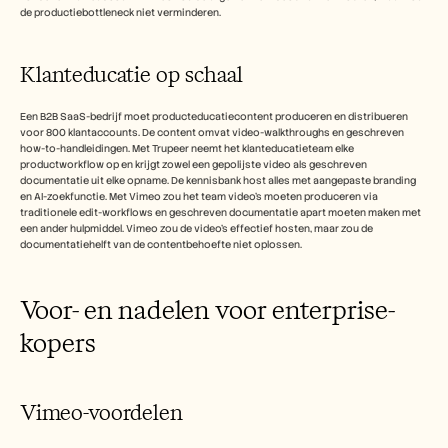
de productiebottleneck niet verminderen.
Klanteducatie op schaal
Een B2B SaaS-bedrijf moet producteducatiecontent produceren en distribueren 
voor 800 klantaccounts. De content omvat video-walkthroughs en geschreven 
how-to-handleidingen. Met Trupeer neemt het klanteducatieteam elke 
productworkflow op en krijgt zowel een gepolijste video als geschreven 
documentatie uit elke opname. De kennisbank host alles met aangepaste branding 
en AI-zoekfunctie. Met Vimeo zou het team video's moeten produceren via 
traditionele edit-workflows en geschreven documentatie apart moeten maken met 
een ander hulpmiddel. Vimeo zou de video's effectief hosten, maar zou de 
documentatiehelft van de contentbehoefte niet oplossen.
Voor- en nadelen voor enterprise-
kopers
Vimeo-voordelen