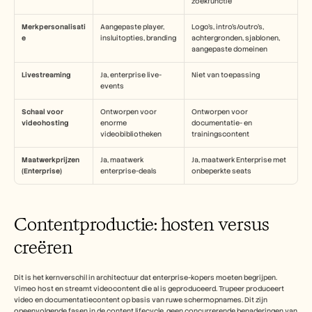
zoekfunctie
Merkpersonalisati
Aangepaste player, 
Logo's, intro's/outro's, 
e
insluitopties, branding
achtergronden, sjablonen, 
aangepaste domeinen
Livestreaming
Ja, enterprise live-
Niet van toepassing
events
Schaal voor 
Ontworpen voor 
Ontworpen voor 
videohosting
enorme 
documentatie- en 
videobibliotheken
trainingscontent
Maatwerkprijzen 
Ja, maatwerk 
Ja, maatwerk Enterprise met 
(Enterprise)
enterprise-deals
onbeperkte seats
Contentproductie: hosten versus 
creëren
Dit is het kernverschil in architectuur dat enterprise-kopers moeten begrijpen. 
Vimeo host en streamt videocontent die al is geproduceerd. Trupeer produceert 
video en documentatiecontent op basis van ruwe schermopnames. Dit zijn 
opeenvolgende fasen in de content lifecycle, geen concurrerende benaderingen van 