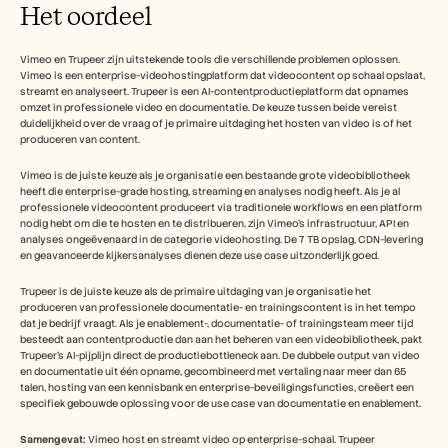
Het oordeel
Vimeo en Trupeer zijn uitstekende tools die verschillende problemen oplossen. 
Vimeo is een enterprise-videohostingplatform dat videocontent op schaal opslaat, 
streamt en analyseert. Trupeer is een AI-contentproductieplatform dat opnames 
omzet in professionele video en documentatie. De keuze tussen beide vereist 
duidelijkheid over de vraag of je primaire uitdaging het hosten van video is of het 
produceren van content.
Vimeo is de juiste keuze als je organisatie een bestaande grote videobibliotheek 
heeft die enterprise-grade hosting, streaming en analyses nodig heeft. Als je al 
professionele videocontent produceert via traditionele workflows en een platform 
nodig hebt om die te hosten en te distribueren, zijn Vimeo's infrastructuur, API en 
analyses ongeëvenaard in de categorie videohosting. De 7 TB opslag, CDN-levering 
en geavanceerde kijkersanalyses dienen deze use case uitzonderlijk goed.
Trupeer is de juiste keuze als de primaire uitdaging van je organisatie het 
produceren van professionele documentatie- en trainingscontent is in het tempo 
dat je bedrijf vraagt. Als je enablement-, documentatie- of trainingsteam meer tijd 
besteedt aan contentproductie dan aan het beheren van een videobibliotheek, pakt 
Trupeer's AI-pijplijn direct de productiebottleneck aan. De dubbele output van video 
en documentatie uit één opname, gecombineerd met vertaling naar meer dan 65 
talen, hosting van een kennisbank en enterprise-beveiligingsfuncties, creëert een 
specifiek gebouwde oplossing voor de use case van documentatie en enablement.
Samengevat:
 Vimeo host en streamt video op enterprise-schaal. Trupeer 