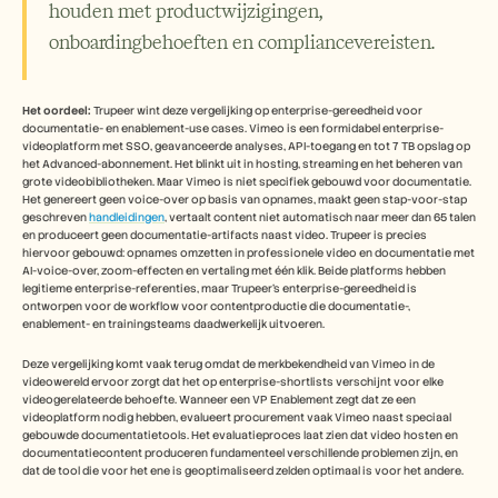
Carrières
houden met productwijzigingen, 
onboardingbehoeften en compliancevereisten. 
Plan een demo
Start gratis proefperiode
Het oordeel:
 Trupeer wint deze vergelijking op enterprise-gereedheid voor 
documentatie- en enablement-use cases. Vimeo is een formidabel enterprise-
videoplatform met SSO, geavanceerde analyses, API-toegang en tot 7 TB opslag op 
het Advanced-abonnement. Het blinkt uit in hosting, streaming en het beheren van 
grote videobibliotheken. Maar Vimeo is niet specifiek gebouwd voor documentatie. 
Het genereert geen voice-over op basis van opnames, maakt geen stap-voor-stap 
geschreven 
handleidingen
, vertaalt content niet automatisch naar meer dan 65 talen 
en produceert geen documentatie-artifacts naast video. Trupeer is precies 
hiervoor gebouwd: opnames omzetten in professionele video en documentatie met 
AI-voice-over, zoom-effecten en vertaling met één klik. Beide platforms hebben 
legitieme enterprise-referenties, maar Trupeer's enterprise-gereedheid is 
ontworpen voor de workflow voor contentproductie die documentatie-, 
enablement- en trainingsteams daadwerkelijk uitvoeren.
Deze vergelijking komt vaak terug omdat de merkbekendheid van Vimeo in de 
videowereld ervoor zorgt dat het op enterprise-shortlists verschijnt voor elke 
videogerelateerde behoefte. Wanneer een VP Enablement zegt dat ze een 
videoplatform nodig hebben, evalueert procurement vaak Vimeo naast speciaal 
gebouwde documentatietools. Het evaluatieproces laat zien dat video hosten en 
documentatiecontent produceren fundamenteel verschillende problemen zijn, en 
dat de tool die voor het ene is geoptimaliseerd zelden optimaal is voor het andere.