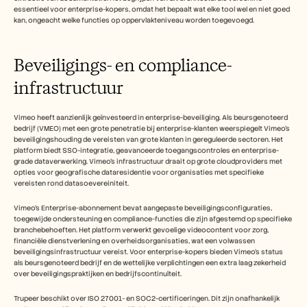
essentieel voor enterprise-kopers, omdat het bepaalt wat elke tool wel en niet goed 
kan, ongeacht welke functies op oppervlakteniveau worden toegevoegd.
Beveiligings- en compliance-
infrastructuur
Vimeo heeft aanzienlijk geïnvesteerd in enterprise-beveiliging. Als beursgenoteerd 
bedrijf (VMEO) met een grote penetratie bij enterprise-klanten weerspiegelt Vimeo's 
beveiligingshouding de vereisten van grote klanten in gereguleerde sectoren. Het 
platform biedt SSO-integratie, geavanceerde toegangscontroles en enterprise-
grade dataverwerking. Vimeo's infrastructuur draait op grote cloudproviders met 
opties voor geografische dataresidentie voor organisaties met specifieke 
vereisten rond datasoevereiniteit.
Vimeo's Enterprise-abonnement bevat aangepaste beveiligingsconfiguraties, 
toegewijde ondersteuning en compliance-functies die zijn afgestemd op specifieke 
branchebehoeften. Het platform verwerkt gevoelige videocontent voor zorg, 
financiële dienstverlening en overheidsorganisaties, wat een volwassen 
beveiligingsinfrastructuur vereist. Voor enterprise-kopers bieden Vimeo's status 
als beursgenoteerd bedrijf en de wettelijke verplichtingen een extra laag zekerheid 
over beveiligingspraktijken en bedrijfscontinuïteit.
Trupeer beschikt over ISO 27001- en SOC2-certificeringen. Dit zijn onafhankelijk 