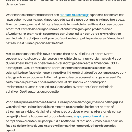
dezelfde fase.
Wanneer een documentatieteam een 
product walkthrough
 opneemt, hebben ze een 
ruwe schermopname. Met Vimeo uploaden ze die ruwe opname en Vimeo host deze. 
Maar de ruwe opname klinkt nog steeds als iemand die in realtime door een proces 
praat, met verbale haperingen, inconsistente timing en geen professionele 
afwerking. Het team heeft nog steeds een video-editor, een voice-overartiest en 
een technisch schrijver nodig om professionele output te produceren. Vimeo host 
het resultaat. Vimeo produceert het niet.
Met Trupeer gaat dezelfde ruwe opname door de AI-pijplijn. Het script wordt 
opgeschoond, stopwoorden worden verwijderd en zinnen worden herschikt voor 
duidelijkheid. Professionele voice-over wordt gegenereerd uit meer dan 100 AI-
stemopties. Geautomatiseerde zoom-effecten benadrukken klikacties en 
belangrijke interface-elementen. Tegelijkertijd wordt uit dezelfde opname stap-voor-
stap geschreven documentatie met geannoteerde screenshots gegenereerd. De 
output is een professioneel contentpakket dat klaar is voor enterprise-
implementatie. Geen video-editor. Geen voice-overartiest. Geen technisch 
schrijver. De AI verzorgt de productie.
Voor enterprise enablement-teams is deze productiemogelijkheid de belangrijkste 
waardedrijver. De bottleneck in de meeste organisaties is niet het hosten of 
streamen van video. Het is het snel genoeg produceren van professionele content 
om gelijke tred te houden met productreleases, 
employee onboarding
 en 
compliancevereisten. Trupeer pakt die bottleneck direct aan. Vimeo adresseert de 
fase ná de bottleneck, wat waardevol is maar het kernproductieprobleem niet 
oplost.