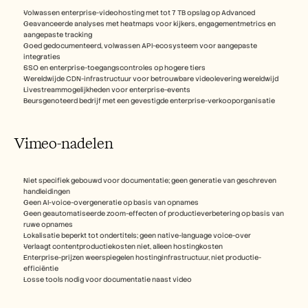
Volwassen enterprise-videohosting met tot 7 TB opslag op Advanced
Geavanceerde analyses met heatmaps voor kijkers, engagementmetrics en 
aangepaste tracking
Goed gedocumenteerd, volwassen API-ecosysteem voor aangepaste 
integraties
SSO en enterprise-toegangscontroles op hogere tiers
Wereldwijde CDN-infrastructuur voor betrouwbare videolevering wereldwijd
Livestreammogelijkheden voor enterprise-events
Beursgenoteerd bedrijf met een gevestigde enterprise-verkooporganisatie
Vimeo-nadelen
Niet specifiek gebouwd voor documentatie; geen generatie van geschreven 
handleidingen
Geen AI-voice-overgeneratie op basis van opnames
Geen geautomatiseerde zoom-effecten of productieverbetering op basis van 
ruwe opnames
Lokalisatie beperkt tot ondertitels; geen native-language voice-over
Verlaagt contentproductiekosten niet, alleen hostingkosten
Enterprise-prijzen weerspiegelen hostinginfrastructuur, niet productie-
efficiëntie
Losse tools nodig voor documentatie naast video