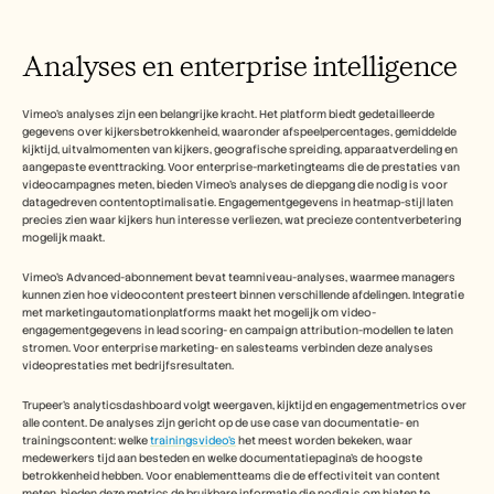
Analyses en enterprise intelligence
Vimeo's analyses zijn een belangrijke kracht. Het platform biedt gedetailleerde 
gegevens over kijkersbetrokkenheid, waaronder afspeelpercentages, gemiddelde 
kijktijd, uitvalmomenten van kijkers, geografische spreiding, apparaatverdeling en 
aangepaste eventtracking. Voor enterprise-marketingteams die de prestaties van 
videocampagnes meten, bieden Vimeo's analyses de diepgang die nodig is voor 
datagedreven contentoptimalisatie. Engagementgegevens in heatmap-stijl laten 
precies zien waar kijkers hun interesse verliezen, wat precieze contentverbetering 
mogelijk maakt.
Vimeo's Advanced-abonnement bevat teamniveau-analyses, waarmee managers 
kunnen zien hoe videocontent presteert binnen verschillende afdelingen. Integratie 
met marketingautomationplatforms maakt het mogelijk om video-
engagementgegevens in lead scoring- en campaign attribution-modellen te laten 
stromen. Voor enterprise marketing- en salesteams verbinden deze analyses 
videoprestaties met bedrijfsresultaten.
Trupeer's analyticsdashboard volgt weergaven, kijktijd en engagementmetrics over 
alle content. De analyses zijn gericht op de use case van documentatie- en 
trainingscontent: welke 
trainingsvideo's
 het meest worden bekeken, waar 
medewerkers tijd aan besteden en welke documentatiepagina's de hoogste 
betrokkenheid hebben. Voor enablementteams die de effectiviteit van content 
meten, bieden deze metrics de bruikbare informatie die nodig is om hiaten te 