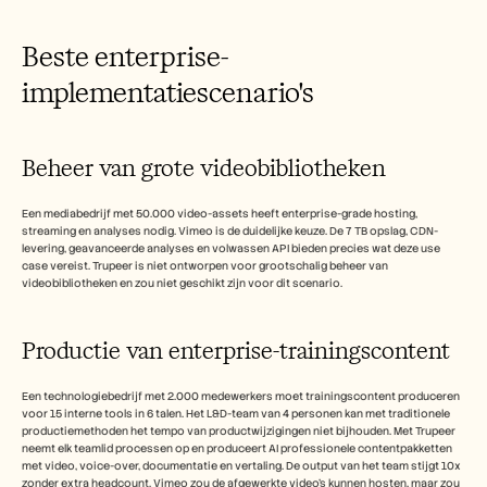
Beste enterprise-
implementatiescenario's
Beheer van grote videobibliotheken
Een mediabedrijf met 50.000 video-assets heeft enterprise-grade hosting, 
streaming en analyses nodig. Vimeo is de duidelijke keuze. De 7 TB opslag, CDN-
levering, geavanceerde analyses en volwassen API bieden precies wat deze use 
case vereist. Trupeer is niet ontworpen voor grootschalig beheer van 
videobibliotheken en zou niet geschikt zijn voor dit scenario.
Productie van enterprise-trainingscontent
Een technologiebedrijf met 2.000 medewerkers moet trainingscontent produceren 
voor 15 interne tools in 6 talen. Het L&D-team van 4 personen kan met traditionele 
productiemethoden het tempo van productwijzigingen niet bijhouden. Met Trupeer 
neemt elk teamlid processen op en produceert AI professionele contentpakketten 
met video, voice-over, documentatie en vertaling. De output van het team stijgt 10x 
zonder extra headcount. Vimeo zou de afgewerkte video's kunnen hosten, maar zou 