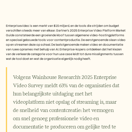
Free Tools
Veelgestelde vragen
Announcement
Partner Program
TOEPASSINGEN
Enterprisevideo is een markt van $15 miljard, en de tools die strijden om budget 
Verandermanagement
verschillen steeds meer van elkaar. Gartner's 2025 Enterprise Video Platform Market 
Verkoopondersteuning
Guide constateerde een groeiende kloof tussen algemene video-hostingplatforms 
en speciaal gebouwde tools voor contentproductie. De eerstgenoemde slaan video 
Voorverkoop
op en streamen deze op schaal. De laatstgenoemde maken video en documentatie 
Productmarketing
van ruwe opnames met behulp van AI. Enterprise-kopers ontdekken dat het kiezen 
Klantensucces
van de verkeerde categorie voor hun use case leidt tot dure misalignments tussen 
Training
wat de tool doet en wat de organisatie eigenlijk nodig heeft.
See more
Volgens Wainhouse Research's 2025 Enterprise 
Klantverhalen
Video Survey meldt 63% van de organisaties dat 
hun belangrijkste uitdaging met het 
Helpcentrum
videoplatform niet opslag of streaming is, maar 
de snelheid van contentcreatie: het vermogen 
Prijzen
om snel genoeg professionele video en 
documentatie te produceren om gelijke tred te 