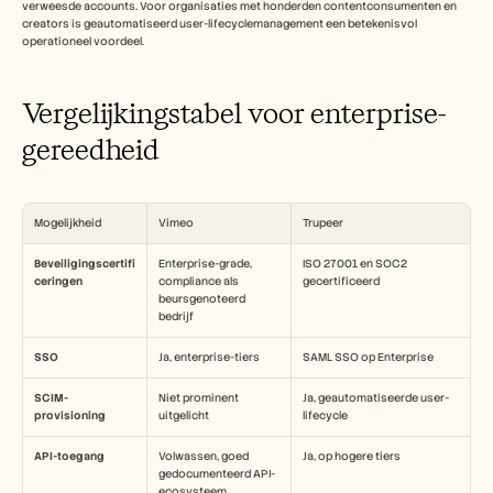
verweesde accounts. Voor organisaties met honderden contentconsumenten en 
creators is geautomatiseerd user-lifecyclemanagement een betekenisvol 
operationeel voordeel.
Vergelijkingstabel voor enterprise-
gereedheid
Mogelijkheid
Vimeo
Trupeer
Beveiligingscertifi
Enterprise-grade, 
ISO 27001 en SOC2 
ceringen
compliance als 
gecertificeerd
beursgenoteerd 
bedrijf
SSO
Ja, enterprise-tiers
SAML SSO op Enterprise
SCIM-
Niet prominent 
Ja, geautomatiseerde user-
provisioning
uitgelicht
lifecycle
API-toegang
Volwassen, goed 
Ja, op hogere tiers
gedocumenteerd API-
ecosysteem