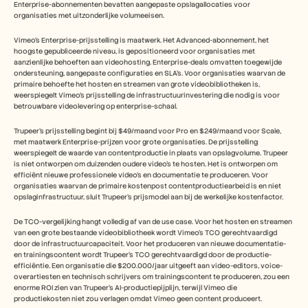
Enterprise-abonnementen bevatten aangepaste opslagallocaties voor 
organisaties met uitzonderlijke volumeeisen.
Vimeo's Enterprise-prijsstelling is maatwerk. Het Advanced-abonnement, het 
hoogste gepubliceerde niveau, is gepositioneerd voor organisaties met 
aanzienlijke behoeften aan videohosting. Enterprise-deals omvatten toegewijde 
ondersteuning, aangepaste configuraties en SLA's. Voor organisaties waarvan de 
primaire behoefte het hosten en streamen van grote videobibliotheken is, 
weerspiegelt Vimeo's prijsstelling de infrastructuurinvestering die nodig is voor 
betrouwbare videolevering op enterprise-schaal.
Trupeer's prijsstelling begint bij $49/maand voor Pro en $249/maand voor Scale, 
met maatwerk Enterprise-prijzen voor grote organisaties. De prijsstelling 
weerspiegelt de waarde van contentproductie in plaats van opslagvolume. Trupeer 
is niet ontworpen om duizenden oudere video's te hosten. Het is ontworpen om 
efficiënt nieuwe professionele video's en documentatie te produceren. Voor 
organisaties waarvan de primaire kostenpost contentproductiearbeid is en niet 
opslaginfrastructuur, sluit Trupeer's prijsmodel aan bij de werkelijke kostenfactor.
De TCO-vergelijking hangt volledig af van de use case. Voor het hosten en streamen 
van een grote bestaande videobibliotheek wordt Vimeo's TCO gerechtvaardigd 
door de infrastructuurcapaciteit. Voor het produceren van nieuwe documentatie- 
en trainingscontent wordt Trupeer's TCO gerechtvaardigd door de productie-
efficiëntie. Een organisatie die $200.000/jaar uitgeeft aan video-editors, voice-
overartiesten en technisch schrijvers om trainingscontent te produceren, zou een 
enorme ROI zien van Trupeer's AI-productiepijplijn, terwijl Vimeo die 
productiekosten niet zou verlagen omdat Vimeo geen content produceert.