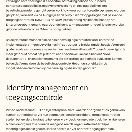
verkregen certificeringen die specifiek betrekking hebben op Trupeer's 
contentproductiepijplijn, gegevensverwerking en opslagpraktijken. Het 
beveiligingsmodel is gericht op de workflow voor contentcreatie: opnames worden 
geüpload, verwerkt via de AI-pijplijn en de output wordt opgeslagen met passende 
toegangscontroles. SAML SSO en SCIM-provisioning zijn beschikbaar op het 
Enterprise-abonnement, waardoor de identity-managementmogelijkheden worden 
geboden die enterprise IT-teams nodig hebben.
Beide platforms voldoen aan de basisbeveiligingsvereisten voor enterprise-
implementatie. Vimeo's beveiligingsinfrastructuur is breder omdat het platform een 
groter scala aan videouse cases in meer sectoren afhandelt. Trupeer's beveiliging is 
meer gefocust omdat het platform een specifieke use case bedient. Voor 
documentatie- en enablementteams die enterprise-gereedheid evalueren, komen 
beide platforms door de beveiligingscontrole. Het onderscheid zit in de 
mogelijkheden die boven op die beveiligingsbasis zijn gebouwd.
Identity management en 
toegangscontrole
Vimeo ondersteunt SSO op zijn enterprise-tiers, waardoor organisaties gebruikers 
kunnen authenticeren via hun bestaande identity providers. Toegangscontroles 
stellen beheerders in staat te beheren wie video's kan uploaden, bekijken en beheren 
binnen de organisatie. Vimeo's mapgebaseerde organisatie met erfelijke 
machtigingen maakt gedetailleerde controle over contenttoegang per team, 