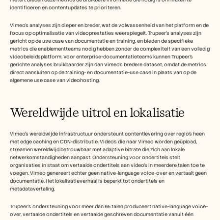
identificeren en contentupdates te prioriteren.
Vimeo's analyses zijn dieper en breder, wat de volwassenheid van het platform en de 
focus op optimalisatie van videoprestaties weerspiegelt. Trupeer's analyses zijn 
gericht op de use case van documentatie en training, en bieden de specifieke 
metrics die enablementteams nodig hebben zonder de complexiteit van een volledig 
videobeleidsplatform. Voor enterprise-documentatieteams kunnen Trupeer's 
gerichte analyses bruikbaarder zijn dan Vimeo's bredere dataset, omdat de metrics 
direct aansluiten op de training- en documentatie-use case in plaats van op de 
algemene use case van videohosting.
Wereldwijde uitrol en lokalisatie
Vimeo's wereldwijde infrastructuur ondersteunt contentlevering over regio's heen 
met edge caching en CDN-distributie. Video's die naar Vimeo worden geüpload, 
streamen wereldwijd betrouwbaar met adaptive bitrate die zich aan lokale 
netwerkomstandigheden aanpast. Ondersteuning voor ondertitels stelt 
organisaties in staat om vertaalde ondertitels aan video's in meerdere talen toe te 
voegen. Vimeo genereert echter geen native-language voice-over en vertaalt geen 
documentatie. Het lokalisatieverhaal is beperkt tot ondertitels en 
metadatavertaling.
Trupeer's ondersteuning voor meer dan 65 talen produceert native-language voice-
over, vertaalde ondertitels en vertaalde geschreven documentatie vanuit één 