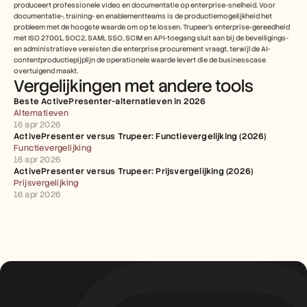
produceert professionele video en documentatie op enterprise-snelheid. Voor 
documentatie-, training- en enablementteams is de productiemogelijkheid het 
probleem met de hoogste waarde om op te lossen. Trupeer's enterprise-gereedheid 
met ISO 27001, SOC2, SAML SSO, SCIM en API-toegang sluit aan bij de beveiligings- 
en administratieve vereisten die enterprise procurement vraagt, terwijl de AI-
contentproductiepijplijn de operationele waarde levert die de businesscase 
overtuigend maakt.
Vergelijkingen met andere tools
Beste ActivePresenter-alternatieven in 2026
Alternatieven
16 apr 2026
ActivePresenter versus Trupeer: Functievergelijking (2026)
Functievergelijking
16 apr 2026
ActivePresenter versus Trupeer: Prijsvergelijking (2026)
Prijsvergelijking
16 apr 2026