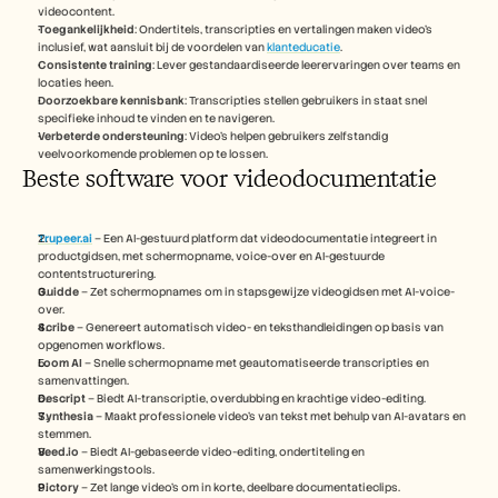
videocontent.
Toegankelijkheid
: Ondertitels, transcripties en vertalingen maken video's 
inclusief, wat aansluit bij de voordelen van 
klanteducatie
. 
Consistente training
: Lever gestandaardiseerde leerervaringen over teams en 
locaties heen.
Doorzoekbare kennisbank
: Transcripties stellen gebruikers in staat snel 
specifieke inhoud te vinden en te navigeren.
Verbeterde ondersteuning
: Video's helpen gebruikers zelfstandig 
veelvoorkomende problemen op te lossen.
Beste software voor videodocumentatie
Trupeer.ai
 – Een AI-gestuurd platform dat videodocumentatie integreert in 
productgidsen, met schermopname, voice-over en AI-gestuurde 
contentstructurering.
Guidde
 – Zet schermopnames om in stapsgewijze videogidsen met AI-voice-
over.
Scribe
 – Genereert automatisch video- en teksthandleidingen op basis van 
opgenomen workflows.
Loom AI
 – Snelle schermopname met geautomatiseerde transcripties en 
samenvattingen.
Descript
 – Biedt AI-transcriptie, overdubbing en krachtige video-editing.
Synthesia
 – Maakt professionele video's van tekst met behulp van AI-avatars en 
stemmen.
Veed.io
 – Biedt AI-gebaseerde video-editing, ondertiteling en 
samenwerkingstools.
Pictory
 – Zet lange video's om in korte, deelbare documentatieclips.