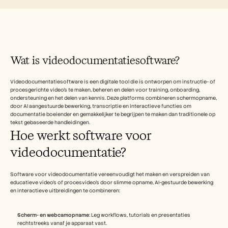
Free Tools
Veelgestelde vragen
Announcement
Partner Program
TOEPASSINGEN
Verandermanagement
Wat is videodocumentatiesoftware?
Verkoopondersteuning
Voorverkoop
Productmarketing
Videodocumentatiesoftware is een digitale tool die is ontworpen om instructie- of 
Klantensucces
procesgerichte video's te maken, beheren en delen voor training, onboarding, 
ondersteuning en het delen van kennis. Deze platforms combineren schermopname, 
Training
door AI aangestuurde bewerking, transcriptie en interactieve functies om 
See more
documentatie boeiender en gemakkelijker te begrijpen te maken dan traditionele op 
tekst gebaseerde handleidingen.
Hoe werkt software voor 
Klantverhalen
videodocumentatie?
Helpcentrum
Software voor videodocumentatie vereenvoudigt het maken en verspreiden van 
educatieve video's of procesvideo's door slimme opname, AI-gestuurde bewerking 
en interactieve uitbreidingen te combineren:
Prijzen
Scherm- en webcamopname
: Leg workflows, tutorials en presentaties 
rechtstreeks vanaf je apparaat vast.