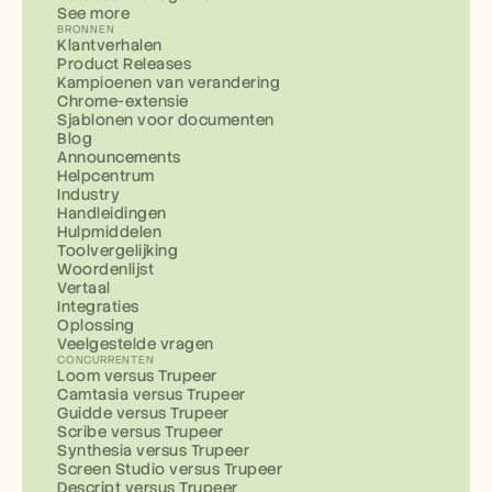
See more
BRONNEN
Klantverhalen
Product Releases
Kampioenen van verandering
Chrome-extensie
Sjablonen voor documenten
Blog
Announcements
Helpcentrum
Industry
Handleidingen
Hulpmiddelen
Toolvergelijking
Woordenlijst
Vertaal
Integraties
Oplossing
Veelgestelde vragen
CONCURRENTEN
Loom versus Trupeer
Camtasia versus Trupeer
Guidde versus Trupeer
Scribe versus Trupeer
Synthesia versus Trupeer
Screen Studio versus Trupeer
Descript versus Trupeer