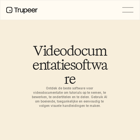
Product
Video
Documentatie
Videodocum
Vertaling
Kennisbank
entatiesoftwa
AI-avatars
Merkkits
re
Gedeelde pagina's
AI-schermopname
Ontdek de beste software voor 
videodocumentatie om tutorials op te nemen, te 
bewerken, te ondertitelen en te delen. Gebruik AI 
om boeiende, toegankelijke en eenvoudig te 
BRONNEN
volgen visuele handleidingen te maken.
AI-kampioenen van verandering
Vertrouwenscentrum
Functieverzoeken
Documentsjablonen
Industry