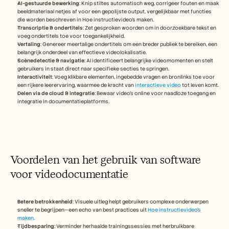
Carrières
AI-gestuurde bewerking
: Knip stiltes automatisch weg, corrigeer fouten en maak 
beeldmateriaal netjes af voor een gepolijste output, vergelijkbaar met functies 
die worden beschreven in Hoe instructievideo's maken.
Transcriptie & ondertitels
: Zet gesproken woorden om in doorzoekbare tekst en 
Plan een demo
voeg ondertitels toe voor toegankelijkheid.
Vertaling
: Genereer meertalige ondertitels om een breder publiek te bereiken, een 
Start gratis proefperiode
belangrijk onderdeel van effectieve videolokalisatie.
Scènedetectie & navigatie
: AI identificeert belangrijke videomomenten en stelt 
gebruikers in staat direct naar specifieke secties te springen.
Interactiviteit
: Voeg klikbare elementen, ingebedde vragen en bronlinks toe voor 
een rijkere leerervaring, waarmee de kracht van 
interactieve video
 tot leven komt.
Delen via de cloud & integratie
: Bewaar video's online voor naadloze toegang en 
integratie in documentatieplatforms.
Voordelen van het gebruik van software 
voor videodocumentatie
Betere betrokkenheid
: Visuele uitleg helpt gebruikers complexe onderwerpen 
sneller te begrijpen—een echo van best practices uit 
Hoe instructievideo's 
maken
.
Tijdbesparing
: Verminder herhaalde trainingssessies met herbruikbare 