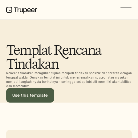
PRODUCT
Video
Documentation
Templat Rencana 
Translation
Knowledge Base
Tindakan
AI Avatars
Brand Kits
Shared Pages
Rencana tindakan mengubah tujuan menjadi tindakan spesifik dan terarah dengan 
tenggat waktu. Gunakan templat ini untuk menerjemahkan strategi atau masukan 
AI Screen Recording
menjadi langkah nyata berikutnya - sehingga setiap inisiatif memiliki akuntabilitas 
dan momentum.
Use this template
RESOURCES
AI Champions of Change
Trust Center
Rilis Produk
Doc Templates
Industry