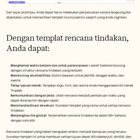
Dari layar pratinjau, Anda dapat terus melakukan penyesuaian secara langsung jika 
diperlukan, untuk memastikan templat muncul persis seperti yang Anda inginkan.
Dengan templat rencana tindakan, 
Anda dapat:
Menghemat waktu berjam-jam untuk perencanaan:
 Lewati halaman kosong 
dengan struktur rencana tindakan yang terbukti.
Mendorong akuntabilitas:
 Kolom bawaan untuk pemilik, tenggat waktu, dan 
metrik.
Tetap sesuai merek:
 Terapkan logo, font, dan warna Anda menggunakan kit merek 
Trupeer.
Berkomunikasi dengan jelas:
 Ubah rencana menjadi pembaruan video yang 
dapat diserap tim dengan cepat.
Menstandardisasi eksekusi:
 Gunakan templat yang sama untuk setiap rencana 
tindakan.
Menjangkau tim global:
 Terjemahkan rencana tindakan ke dalam 65+ bahasa 
dengan satu klik.
Rencana tindakan yang hebat mengubah ambisi menjadi kemajuan yang terukur. 
Gunakan templat ini untuk membuat setiap tujuan dapat ditindaklanjuti, dimiliki, dan 