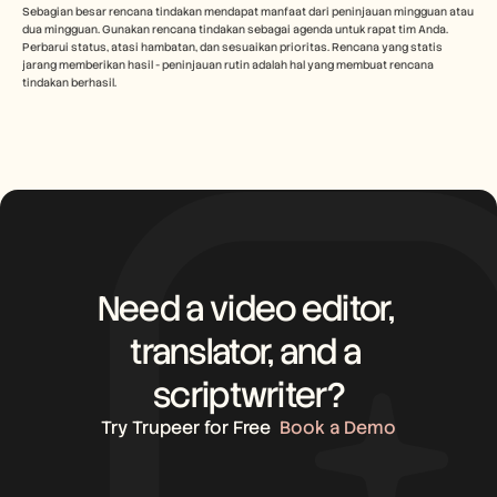
Sebagian besar rencana tindakan mendapat manfaat dari peninjauan mingguan atau 
dua mingguan. Gunakan rencana tindakan sebagai agenda untuk rapat tim Anda. 
Perbarui status, atasi hambatan, dan sesuaikan prioritas. Rencana yang statis 
jarang memberikan hasil - peninjauan rutin adalah hal yang membuat rencana 
tindakan berhasil.
Need a video editor, 
translator, and a 
scriptwriter?
Try Trupeer for Free
Book a Demo