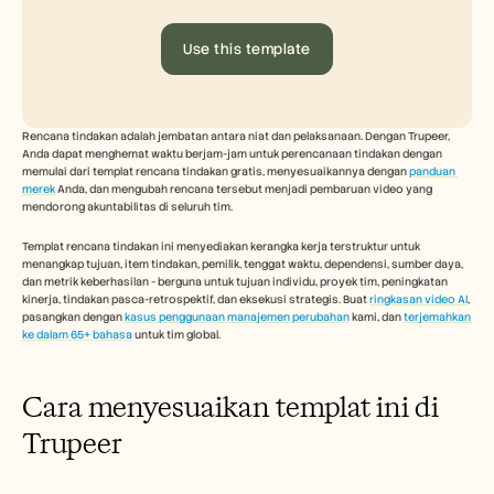
Free Tools
FAQs
Announcement
Use this template
Partner Program
USECASES
Change Management
Sales Enablement
Rencana tindakan adalah jembatan antara niat dan pelaksanaan. Dengan Trupeer, 
Pre-sales
Anda dapat menghemat waktu berjam-jam untuk perencanaan tindakan dengan 
Product Marketing
memulai dari templat rencana tindakan gratis, menyesuaikannya dengan 
panduan 
merek
 Anda, dan mengubah rencana tersebut menjadi pembaruan video yang 
Customer Success
mendorong akuntabilitas di seluruh tim.
Training
See more
Templat rencana tindakan ini menyediakan kerangka kerja terstruktur untuk 
menangkap tujuan, item tindakan, pemilik, tenggat waktu, dependensi, sumber daya, 
dan metrik keberhasilan - berguna untuk tujuan individu, proyek tim, peningkatan 
kinerja, tindakan pasca-retrospektif, dan eksekusi strategis. Buat 
ringkasan video AI
, 
Customer Stories
pasangkan dengan 
kasus penggunaan manajemen perubahan
 kami, dan 
terjemahkan 
ke dalam 65+ bahasa
 untuk tim global.
Help Center
Cara menyesuaikan templat ini di 
Trupeer
Pricing