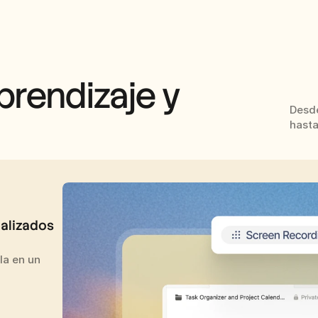
rendizaje y 
Desde
hasta
alizados 
a en un 