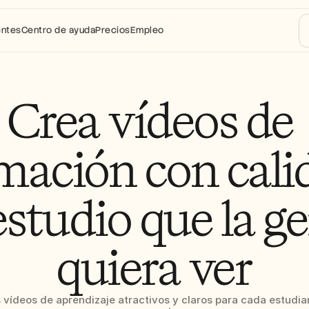
entes
Centro de ayuda
Precios
Empleo
Crea vídeos de 
mación con calid
estudio que la ge
quiera ver
 vídeos de aprendizaje atractivos y claros para cada estudian