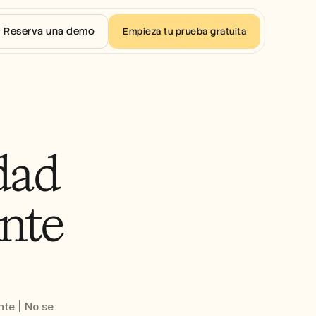
Reserva una demo
Empieza tu prueba gratuita
ad 
nte 
te | No se 