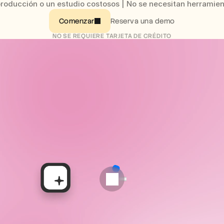
producción o un estudio costosos | No se necesitan herramien
Reserva una demo
Comenzar
NO SE REQUIERE TARJETA DE CRÉDITO