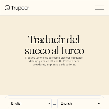
PRODUCTO
Vídeo
Documentación
Traducir del 
Traducción
Base de conocimientos
sueco al turco
Avatares de IA
Kits de marca
Páginas compartidas
Traduce texto o vídeos completos con subtítulos, 
Grabación de pantalla con IA
doblaje y voz en off con IA. Perfecto para 
creadores, empresas y educadores.
RECURSOS
Campeones del cambio en IA
Centro de confianza
Lanzamientos de producto
Plantillas de documentos
↔
Industria