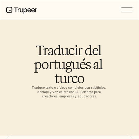
PRODUCTO
Vídeo
Documentación
Traducir del 
Traducción
Base de conocimientos
portugués al 
Avatares de IA
Kits de marca
turco
Páginas compartidas
Grabación de pantalla con IA
Traduce texto o vídeos completos con subtítulos, 
doblaje y voz en off con IA. Perfecto para 
creadores, empresas y educadores.
RECURSOS
Campeones del cambio en IA
Centro de confianza
Lanzamientos de producto
Plantillas de documentos
Industria