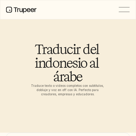
PRODUCTO
Vídeo
Documentación
Traducir del 
Traducción
Base de conocimientos
indonesio al 
Avatares de IA
Kits de marca
árabe
Páginas compartidas
Grabación de pantalla con IA
Traduce texto o vídeos completos con subtítulos, 
doblaje y voz en off con IA. Perfecto para 
creadores, empresas y educadores.
RECURSOS
Campeones del cambio en IA
Centro de confianza
Lanzamientos de producto
Plantillas de documentos
Industria