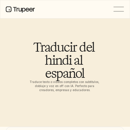
PRODUCTO
Vídeo
Documentación
Traducir del 
Traducción
Base de conocimientos
hindi al 
Avatares de IA
Kits de marca
español
Páginas compartidas
Grabación de pantalla con IA
Traduce texto o vídeos completos con subtítulos, 
doblaje y voz en off con IA. Perfecto para 
creadores, empresas y educadores.
RECURSOS
Campeones del cambio en IA
Centro de confianza
Lanzamientos de producto
Plantillas de documentos
Industria