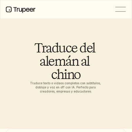
PRODUCTO
Vídeo
Documentación
Traduce del 
Traducción
Base de conocimientos
alemán al 
Avatares de IA
Kits de marca
chino
Páginas compartidas
Grabación de pantalla con IA
Traduce texto o vídeos completos con subtítulos, 
doblaje y voz en off con IA. Perfecto para 
creadores, empresas y educadores.
RECURSOS
Campeones del cambio en IA
Centro de confianza
Lanzamientos de producto
Plantillas de documentos
Industria