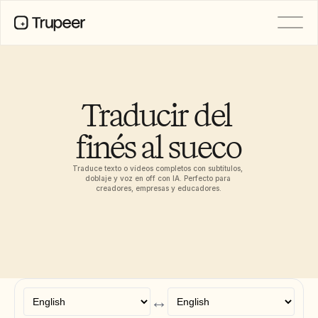
PRODUCTO
Vídeo
Documentación
Traducir del 
Traducción
Base de conocimientos
finés al sueco
Avatares de IA
Kits de marca
Páginas compartidas
Traduce texto o vídeos completos con subtítulos, 
Grabación de pantalla con IA
doblaje y voz en off con IA. Perfecto para 
creadores, empresas y educadores.
RECURSOS
Campeones del cambio en IA
Centro de confianza
Lanzamientos de producto
Plantillas de documentos
↔
Industria