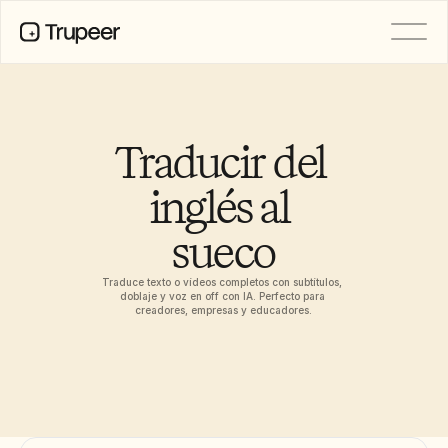
PRODUCTO
Vídeo
Documentación
Traducir del 
Traducción
Base de conocimientos
inglés al 
Avatares de IA
Kits de marca
sueco
Páginas compartidas
Grabación de pantalla con IA
Traduce texto o vídeos completos con subtítulos, 
doblaje y voz en off con IA. Perfecto para 
creadores, empresas y educadores.
RECURSOS
Campeones del cambio en IA
Centro de confianza
Lanzamientos de producto
Plantillas de documentos
Industria