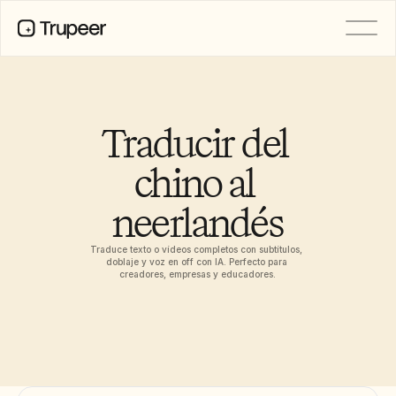
PRODUCTO
Vídeo
Documentación
Traducir del 
Traducción
Base de conocimientos
chino al 
Avatares de IA
Kits de marca
neerlandés
Páginas compartidas
Grabación de pantalla con IA
Traduce texto o vídeos completos con subtítulos, 
doblaje y voz en off con IA. Perfecto para 
creadores, empresas y educadores.
RECURSOS
Campeones del cambio en IA
Centro de confianza
Lanzamientos de producto
Plantillas de documentos
Industria