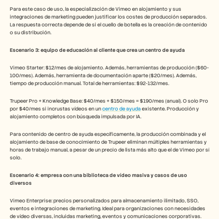
Para este caso de uso, la especialización de Vimeo en alojamiento y sus 
integraciones de marketing pueden justificar los costes de producción separados. 
La respuesta correcta depende de si el cuello de botella es la creación de contenido 
o su distribución.
Escenario 3: equipo de educación al cliente que crea un centro de ayuda
Vimeo Starter: $12/mes de alojamiento. Además, herramientas de producción ($60-
100/mes). Además, herramienta de documentación aparte ($20/mes). Además, 
tiempo de producción manual. Total de herramientas: $92-132/mes.
Trupeer Pro + Knowledge Base: $40/mes + $150/mes = $190/mes (anual). O solo Pro 
por $40/mes si incrustas vídeos en un 
centro de ayuda
 existente. Producción y 
alojamiento completos con búsqueda impulsada por IA.
Para contenido de centro de ayuda específicamente, la producción combinada y el 
alojamiento de base de conocimiento de Trupeer eliminan múltiples herramientas y 
horas de trabajo manual, a pesar de un precio de lista más alto que el de Vimeo por sí 
solo.
Escenario 4: empresa con una biblioteca de vídeo masiva y casos de uso 
diversos
Vimeo Enterprise: precios personalizados para almacenamiento ilimitado, SSO, 
eventos e integraciones de marketing. Ideal para organizaciones con necesidades 
de vídeo diversas, incluidas marketing, eventos y comunicaciones corporativas.