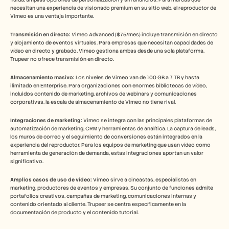
necesitan una experiencia de visionado premium en su sitio web, el reproductor de 
Vimeo es una ventaja importante.
Transmisión en directo:
 Vimeo Advanced ($75/mes) incluye transmisión en directo 
y alojamiento de eventos virtuales. Para empresas que necesitan capacidades de 
vídeo en directo y grabado, Vimeo gestiona ambas desde una sola plataforma. 
Trupeer no ofrece transmisión en directo.
Almacenamiento masivo:
 Los niveles de Vimeo van de 100 GB a 7 TB y hasta 
ilimitado en Enterprise. Para organizaciones con enormes bibliotecas de vídeo, 
incluidos contenido de marketing, archivos de webinars y comunicaciones 
corporativas, la escala de almacenamiento de Vimeo no tiene rival.
Integraciones de marketing:
 Vimeo se integra con las principales plataformas de 
automatización de marketing, CRM y herramientas de analítica. La captura de leads, 
los muros de correo y el seguimiento de conversiones están integrados en la 
experiencia del reproductor. Para los equipos de marketing que usan vídeo como 
herramienta de generación de demanda, estas integraciones aportan un valor 
significativo.
Amplios casos de uso de vídeo:
 Vimeo sirve a cineastas, especialistas en 
marketing, productores de eventos y empresas. Su conjunto de funciones admite 
portafolios creativos, campañas de marketing, comunicaciones internas y 
contenido orientado al cliente. Trupeer se centra específicamente en la 
documentación de producto y el contenido tutorial.