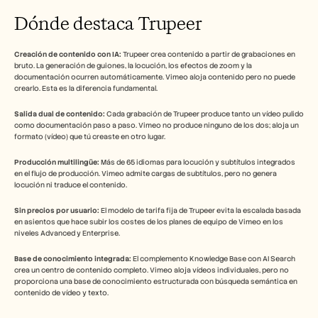
Dónde destaca Trupeer
Creación de contenido con IA:
 Trupeer crea contenido a partir de grabaciones en 
bruto. La generación de guiones, la locución, los efectos de zoom y la 
documentación ocurren automáticamente. Vimeo aloja contenido pero no puede 
crearlo. Esta es la diferencia fundamental.
Salida dual de contenido:
 Cada grabación de Trupeer produce tanto un vídeo pulido 
como documentación paso a paso. Vimeo no produce ninguno de los dos; aloja un 
formato (vídeo) que tú creaste en otro lugar.
Producción multilingüe:
 Más de 65 idiomas para locución y subtítulos integrados 
en el flujo de producción. Vimeo admite cargas de subtítulos, pero no genera 
locución ni traduce el contenido.
Sin precios por usuario:
 El modelo de tarifa fija de Trupeer evita la escalada basada 
en asientos que hace subir los costes de los planes de equipo de Vimeo en los 
niveles Advanced y Enterprise.
Base de conocimiento integrada:
 El complemento Knowledge Base con AI Search 
crea un centro de contenido completo. Vimeo aloja vídeos individuales, pero no 
proporciona una base de conocimiento estructurada con búsqueda semántica en 
contenido de vídeo y texto.