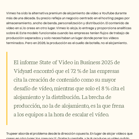
Herramientas gratuitas
Preguntas frecuentes
Anuncio
Vimeo ha sido la alternativa premium de alojamiento de vídeo a YouTube durante 
Programa de partners
más de una década. Su precio refleja un negocio centrado en el hosting: pagas por 
almacenamiento, ancho de banda, personalización y distribución. El contenido de 
CASOS DE USO
vídeo en sí, lo creas en otro lugar. Vimeo lo aloja, lo entrega y proporciona analíticas 
Gestión del cambio
sobre él. Este modelo funcionaba cuando las empresas tenían flujos de trabajo de 
Habilitación de ventas
producción separados y solo necesitaban un lugar donde poner los vídeos 
Preventa
terminados. Pero en 2026, la producción es el cuello de botella, no el alojamiento.
Marketing de producto
Éxito del cliente
Formación
El informe State of Video in Business 2025 de 
Ver más casos de uso
Vidyard encontró que el 72 % de las empresas 
cita la creación de contenido como su mayor 
desafío de vídeo, mientras que solo el 8 % cita el 
Historias de clientes
alojamiento y la distribución. La brecha de 
producción, no la de alojamiento, es la que frena 
Centro de ayuda
a los equipos a la hora de escalar el vídeo.
Precios
Trupeer aborda el problema desde la dirección opuesta. En lugar de alojar vídeos que 
creas en otro lugar, los crea por ti. Graba tu pantalla, y la IA produce un vídeo pulido 