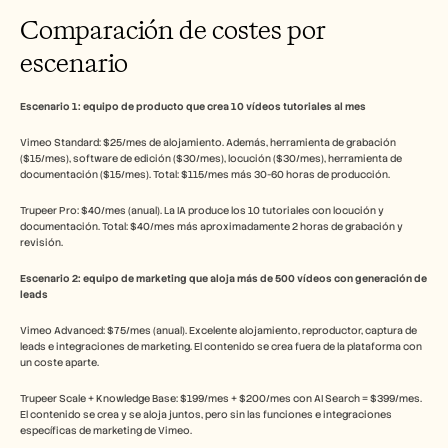
Comparación de costes por 
escenario
Escenario 1: equipo de producto que crea 10 vídeos tutoriales al mes
Vimeo Standard: $25/mes de alojamiento. Además, herramienta de grabación 
($15/mes), software de edición ($30/mes), locución ($30/mes), herramienta de 
documentación ($15/mes). Total: $115/mes más 30-60 horas de producción.
Trupeer Pro: $40/mes (anual). La IA produce los 10 tutoriales con locución y 
documentación. Total: $40/mes más aproximadamente 2 horas de grabación y 
revisión.
Escenario 2: equipo de marketing que aloja más de 500 vídeos con generación de 
leads
Vimeo Advanced: $75/mes (anual). Excelente alojamiento, reproductor, captura de 
leads e integraciones de marketing. El contenido se crea fuera de la plataforma con 
un coste aparte.
Trupeer Scale + Knowledge Base: $199/mes + $200/mes con AI Search = $399/mes. 
El contenido se crea y se aloja juntos, pero sin las funciones e integraciones 
específicas de marketing de Vimeo.