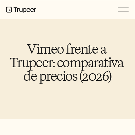
PRODUCTO
Vídeo
Documentación
Vimeo frente a 
Traducción
Base de conocimientos
Trupeer: comparativa 
Avatares de IA
Kits de marca
de precios (2026)
Páginas compartidas
Grabación de pantalla con IA
RECURSOS
Campeones del cambio en IA
Centro de confianza
Lanzamientos de producto
Plantillas de documentos
Industria