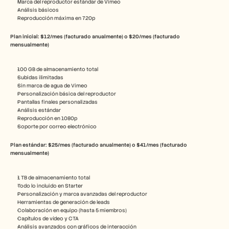
Marca del reproductor estándar de Vimeo
Análisis básicos
Reproducción máxima en 720p
Plan inicial: $12/mes (facturado anualmente) o $20/mes (facturado 
mensualmente)
100 GB de almacenamiento total
Subidas ilimitadas
Sin marca de agua de Vimeo
Personalización básica del reproductor
Pantallas finales personalizadas
Análisis estándar
Reproducción en 1080p
Soporte por correo electrónico
Plan estándar: $25/mes (facturado anualmente) o $41/mes (facturado 
mensualmente)
1 TB de almacenamiento total
Todo lo incluido en Starter
Personalización y marca avanzadas del reproductor
Herramientas de generación de leads
Colaboración en equipo (hasta 5 miembros)
Capítulos de vídeo y CTA
Análisis avanzados con gráficos de interacción