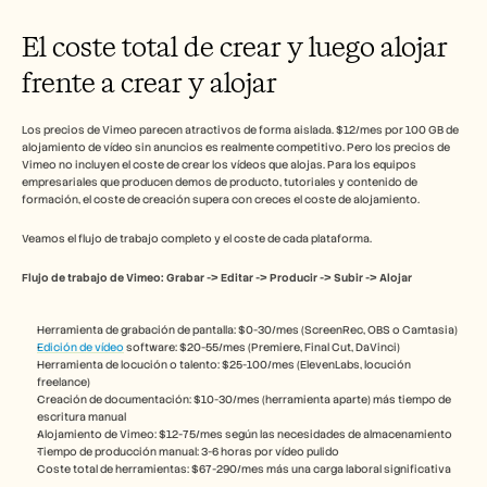
El coste total de crear y luego alojar 
frente a crear y alojar
Los precios de Vimeo parecen atractivos de forma aislada. $12/mes por 100 GB de 
alojamiento de vídeo sin anuncios es realmente competitivo. Pero los precios de 
Vimeo no incluyen el coste de crear los vídeos que alojas. Para los equipos 
empresariales que producen demos de producto, tutoriales y contenido de 
formación, el coste de creación supera con creces el coste de alojamiento.
Veamos el flujo de trabajo completo y el coste de cada plataforma.
Flujo de trabajo de Vimeo: Grabar -> Editar -> Producir -> Subir -> Alojar
Herramienta de grabación de pantalla: $0-30/mes (ScreenRec, OBS o Camtasia)
Edición de vídeo
 software: $20-55/mes (Premiere, Final Cut, DaVinci)
Herramienta de locución o talento: $25-100/mes (ElevenLabs, locución 
freelance)
Creación de documentación: $10-30/mes (herramienta aparte) más tiempo de 
escritura manual
Alojamiento de Vimeo: $12-75/mes según las necesidades de almacenamiento
Tiempo de producción manual: 3-6 horas por vídeo pulido
Coste total de herramientas: $67-290/mes más una carga laboral significativa