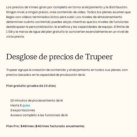
Los precios de Vimeo giran por completo en torno al alojamiento y la distribución. 
Ningún nivel, a ningún precio, crea contenido de vídeo. Todos los planes asumen que 
llegas con vídeos terminados listos para subir. Los niveles de almacenamiento 
determinan cuánto contenido puedes alojar, mientras que los niveles de funciones 
desbloquean la personalización, la analítica y las capacidades de equipo. El límite de 
1 GB y la marca de agua del plan gratuito lo convierten esencialmente en un nivel de 
vista previa.
Desglose de precios de Trupeer
Trupeer agrupa la creación de contenido y el alojamiento en todos sus planes, con 
precios basados en la capacidad de producción de IA.
Plan gratuito (prueba de 10 días)
10 minutos de procesamiento de IA
Hasta 5 
guías
3 exportaciones
Acceso completo a las funciones de IA
Plan Pro: $49/mes ($40/mes facturado anualmente)