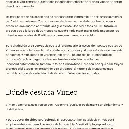
hacia el nivel Standard o Advanced independientemente de si esos vídeos se están 
viendo activamente.
Trupeer cobra por la capacidad de producción: cuántos minutos de procesamiento 
de IA utilizas cada mes. Tus costes se relacionan con cuánto contenido nuevo 
creas, no con cuánto contenido antiguo existe. Una biblioteca de 200 tutoriales 
producidos a lo largo de 18 meses no cuesta nada mantenerla. Solo pagas por los 
minutos mensuales de IA utilizados para crear nuevo contenido.
Esta distinción crea curvas de coste diferentes a lo largo del tiempo. Los costes de 
Vimeo se acumulan: cuanto más contenido produces y alojas, más almacenamiento 
consumes y más sube tu nivel de alojamiento. Los costes de Trupeer son de 
producción actual: pagas por la creación de contenido de este mes 
independientemente del tamaño total de tu biblioteca. Para equipos que construyen 
grandes bibliotecas de contenido con el tiempo, el modelo de Trupeer es más 
rentable porque el contenido histórico no infla los costes actuales.
Dónde destaca Vimeo
Vimeo tiene fortalezas reales que Trupeer no iguala, especialmente en alojamiento y 
distribución.
Reproductor de vídeo profesional:
 El reproductor incrustable de Vimeo está 
ampliamente considerado el mejor de la industria. Diseño limpio, reproducción 
fluida, amplias opciones de personalización y sin anuncios. Para marcas que 