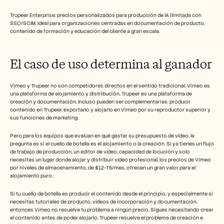
Trupeer Enterprise: precios personalizados para producción de IA ilimitada con 
SSO/SCIM. Ideal para organizaciones centradas en documentación de producto, 
contenido de formación y educación del cliente a gran escala.
El caso de uso determina al ganador
Vimeo y Trupeer no son competidores directos en el sentido tradicional. Vimeo es 
una plataforma de alojamiento y distribución. Trupeer es una plataforma de 
creación y documentación. Incluso pueden ser complementarias: producir 
contenido en Trupeer, exportarlo y alojarlo en Vimeo por su reproductor superior y 
sus funciones de marketing.
Pero para los equipos que evalúan en qué gastar su presupuesto de vídeo, la 
pregunta es si el cuello de botella es el alojamiento o la creación. Si ya tienes un flujo 
de trabajo de producción, un editor de vídeo, capacidad de locución y solo 
necesitas un lugar donde alojar y distribuir vídeo profesional, los precios de Vimeo 
por niveles de almacenamiento, de $12-75/mes, ofrecen un gran valor para el 
alojamiento puro.
Si tu cuello de botella es producir el contenido desde el principio, y especialmente si 
necesitas tutoriales de producto, vídeos de incorporación y documentación, 
entonces Vimeo no resuelve tu problema a ningún precio. Sigues necesitando crear 
el contenido antes de poder alojarlo. Trupeer resuelve el problema de creación e 