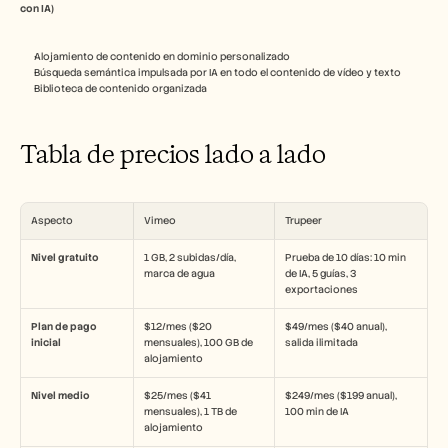
con IA)
Alojamiento de contenido en dominio personalizado
Búsqueda semántica impulsada por IA en todo el contenido de vídeo y texto
Biblioteca de contenido organizada
Tabla de precios lado a lado
Aspecto
Vimeo
Trupeer
Nivel gratuito
1 GB, 2 subidas/día, 
Prueba de 10 días: 10 min 
marca de agua
de IA, 5 guías, 3 
exportaciones
Plan de pago 
$12/mes ($20 
$49/mes ($40 anual), 
inicial
mensuales), 100 GB de 
salida ilimitada
alojamiento
Nivel medio
$25/mes ($41 
$249/mes ($199 anual), 
mensuales), 1 TB de 
100 min de IA
alojamiento