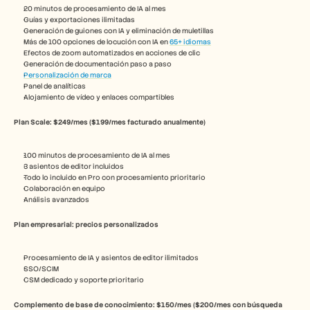
20 minutos de procesamiento de IA al mes
Guías y exportaciones ilimitadas
Generación de guiones con IA y eliminación de muletillas
Más de 100 opciones de locución con IA en 
65+ idiomas
Efectos de zoom automatizados en acciones de clic
Generación de documentación paso a paso
Personalización de marca
Panel de analíticas
Alojamiento de vídeo y enlaces compartibles
Plan Scale: $249/mes ($199/mes facturado anualmente)
100 minutos de procesamiento de IA al mes
3 asientos de editor incluidos
Todo lo incluido en Pro con procesamiento prioritario
Colaboración en equipo
Análisis avanzados
Plan empresarial: precios personalizados
Procesamiento de IA y asientos de editor ilimitados
SSO/SCIM
CSM dedicado y soporte prioritario
Complemento de base de conocimiento: $150/mes ($200/mes con búsqueda 