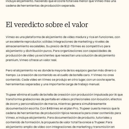
incluye alojamiento, haciendo que el coste total sea menor que Vimeo más una 
cadena de herramientas de producción separada.
El veredicto sobre el valor
Vimeo es una plataforma de alojamiento de vídeo madura y rica en funciones, con 
un excelente reproductor, sólidas integraciones de marketing y niveles de 
almacenamiento escalables. Su precio de $12-75/mes es competitivo para 
alojamiento y distribución puros. Para organizaciones con capacidades de 
producción de vídeo ya existentes que necesitan una solución de alojamiento 
premium, Vimeo ofrece un valor real.
Pero el alojamiento no es donde la mayoría de los equipos gastan más dinero o 
tiempo. La creación de contenido es el cuello de botella caro. Y Vimeo no crea 
contenido. Cada vídeo en Vimeo se produjo en otro lugar, con un coste aparte, 
herramientas separadas y una importante carga de trabajo manual.
Trupeer elimina el cuello de botella de creación con producción impulsada por IA que 
transforma grabaciones de pantalla en vídeos profesionales con locución, efectos 
de zoom y personalización de marca, mientras genera simultáneamente 
documentación escrita. Con $49/mes en el plan Pro, Trupeer cuesta menos que la 
cadena de herramientas de producción típica necesaria para crear contenido para 
Vimeo, e incluye alojamiento. Para documentación de producto, tutoriales y 
contenido de formación, la propuesta de valor total favorece a Trupeer. Para 
alojamiento amplio de vídeo con integraciones de marketing y transmisión en 