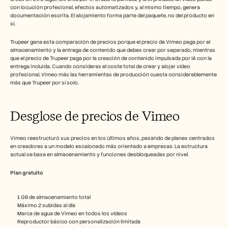
Empleo
con locución profesional, efectos automatizados y, al mismo tiempo, genera 
documentación escrita. El alojamiento forma parte del paquete, no del producto en 
sí.
Reserva una demo
Trupeer gana esta comparación de precios porque el precio de Vimeo paga por el 
Empieza tu prueba gratuita
almacenamiento y la entrega de contenido que debes crear por separado, mientras 
que el precio de Trupeer paga por la creación de contenido impulsada por IA con la 
entrega incluida. Cuando consideras el coste total de crear y alojar vídeo 
profesional, Vimeo más las herramientas de producción cuesta considerablemente 
más que Trupeer por sí solo.
Desglose de precios de Vimeo
Vimeo reestructuró sus precios en los últimos años, pasando de planes centrados 
en creadores a un modelo escalonado más orientado a empresas. La estructura 
actual se basa en almacenamiento y funciones desbloqueadas por nivel.
Plan gratuito
1 GB de almacenamiento total
Máximo 2 subidas al día
Marca de agua de Vimeo en todos los vídeos
Reproductor básico con personalización limitada