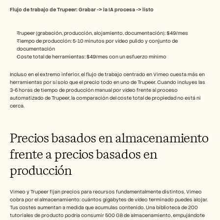
Flujo de trabajo de Trupeer: Grabar -> la IA procesa -> listo
Trupeer (grabación, producción, alojamiento, documentación): $49/mes
Tiempo de producción: 5-10 minutos por vídeo pulido y conjunto de 
documentación
Coste total de herramientas: $49/mes con un esfuerzo mínimo
Incluso en el extremo inferior, el flujo de trabajo centrado en Vimeo cuesta más en 
herramientas por sí solo que el precio todo en uno de Trupeer. Cuando incluyes las 
3-6 horas de tiempo de producción manual por vídeo frente al proceso 
automatizado de Trupeer, la comparación del coste total de propiedad no está ni 
cerca.
Precios basados en almacenamiento 
frente a precios basados en 
producción
Vimeo y Trupeer fijan precios para recursos fundamentalmente distintos. Vimeo 
cobra por el almacenamiento: cuántos gigabytes de vídeo terminado puedes alojar. 
Tus costes aumentan a medida que acumulas contenido. Una biblioteca de 200 
tutoriales de producto podría consumir 500 GB de almacenamiento, empujándote 