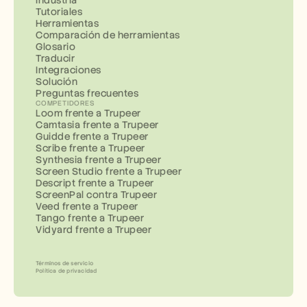
Industria
Tutoriales
Herramientas
Comparación de herramientas
Glosario
Traducir
Integraciones
Solución
Preguntas frecuentes
COMPETIDORES
Loom frente a Trupeer
Camtasia frente a Trupeer
Guidde frente a Trupeer
Scribe frente a Trupeer
Synthesia frente a Trupeer
Screen Studio frente a Trupeer
Descript frente a Trupeer
ScreenPal contra Trupeer
Veed frente a Trupeer
Tango frente a Trupeer
Vidyard frente a Trupeer
Términos de servicio
Política de privacidad