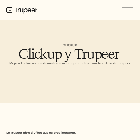
PRODUCTO
Vídeo
Documentación
CLICKUP
Clickup y Trupeer 
Traducción
Base de conocimientos
Avatares de IA
Mejora tus tareas con demostraciones de productos usando videos de Trupeer.
Kits de marca
Páginas compartidas
Grabación de pantalla con IA
RECURSOS
Campeones del cambio en IA
Centro de confianza
Lanzamientos de producto
Plantillas de documentos
En Trupeer, abre el vídeo que quieres incrustar.
Industria