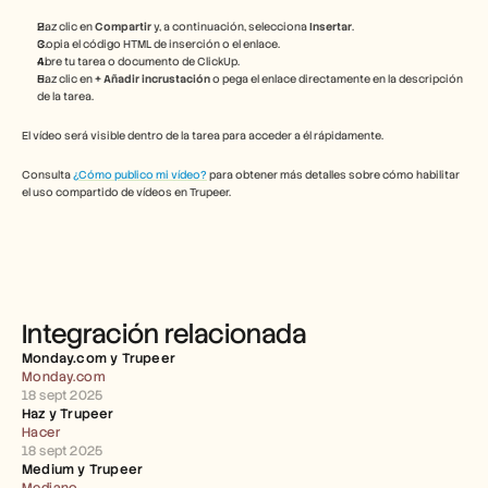
Herramientas gratuitas
Preguntas frecuentes
Haz clic en 
Compartir
 y, a continuación, selecciona 
Insertar
.
Anuncio
Copia el código HTML de inserción o el enlace.
Abre tu tarea o documento de ClickUp.
Programa de partners
Haz clic en 
+ Añadir incrustación
 o pega el enlace directamente en la descripción 
CASOS DE USO
de la tarea.
Gestión del cambio
Habilitación de ventas
El vídeo será visible dentro de la tarea para acceder a él rápidamente.
Preventa
Marketing de producto
Consulta 
¿Cómo publico mi vídeo?
 para obtener más detalles sobre cómo habilitar 
Éxito del cliente
el uso compartido de vídeos en Trupeer.
Formación
Ver más casos de uso
Historias de clientes
Integración relacionada
Monday.com y Trupeer 
Centro de ayuda
Monday.com
18 sept 2025
Haz y Trupeer 
Hacer
Precios
18 sept 2025
Medium y Trupeer 