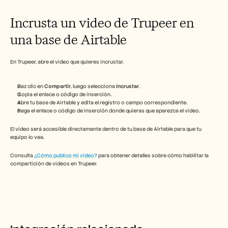
Herramientas gratuitas
Preguntas frecuentes
Incrusta un video de Trupeer en 
Anuncio
Programa de partners
una base de Airtable
CASOS DE USO
Gestión del cambio
Habilitación de ventas
En Trupeer, abre el video que quieres incrustar.
Preventa
Marketing de producto
Haz clic en 
Compartir
, luego selecciona 
Incrustar
.
Éxito del cliente
Copia el enlace o código de inserción.
Formación
Abre tu base de Airtable y edita el registro o campo correspondiente.
Ver más casos de uso
Pega el enlace o código de inserción donde quieras que aparezca el video.
El video será accesible directamente dentro de tu base de Airtable para que tu 
equipo lo vea.
Historias de clientes
Consulta 
¿Cómo publico mi video?
 para obtener detalles sobre cómo habilitar la 
compartición de videos en Trupeer.
Centro de ayuda
Precios