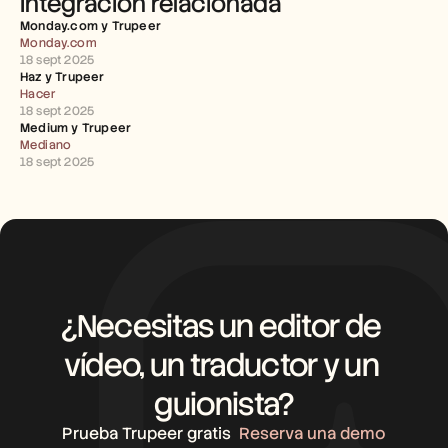
Integración relacionada
Empleo
Monday.com y Trupeer 
Monday.com
Reserva una demo
18 sept 2025
Haz y Trupeer 
Hacer
Empieza tu prueba gratuita
18 sept 2025
Medium y Trupeer 
Mediano
18 sept 2025
¿Necesitas un editor de 
vídeo, un traductor y un 
guionista?
Prueba Trupeer gratis
Reserva una demo