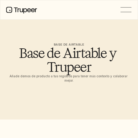
PRODUCTO
Vídeo
Documentación
BASE DE AIRTABLE
Base de Airtable y 
Traducción
Base de conocimientos
Avatares de IA
Trupeer
Kits de marca
Páginas compartidas
Añade demos de producto a tus registros para tener más contexto y colaborar 
Grabación de pantalla con IA
mejor.
RECURSOS
Campeones del cambio en IA
Centro de confianza
Lanzamientos de producto
Plantillas de documentos
Industria