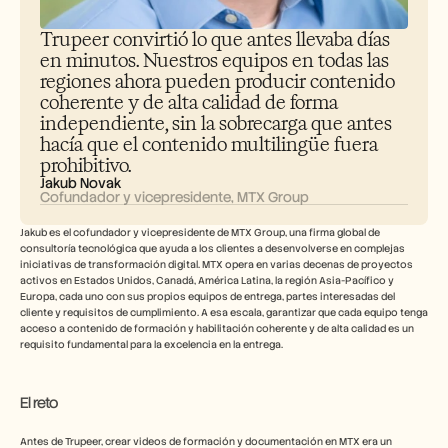
Empleo
Trupeer convirtió lo que antes llevaba días 
en minutos. Nuestros equipos en todas las 
Reserva una demo
regiones ahora pueden producir contenido 
coherente y de alta calidad de forma 
Empieza tu prueba gratuita
independiente, sin la sobrecarga que antes 
hacía que el contenido multilingüe fuera 
prohibitivo.
Jakub Novak
Cofundador y vicepresidente, MTX Group
Jakub es el cofundador y vicepresidente de MTX Group, una firma global de 
consultoría tecnológica que ayuda a los clientes a desenvolverse en complejas 
iniciativas de transformación digital. MTX opera en varias decenas de proyectos 
activos en Estados Unidos, Canadá, América Latina, la región Asia-Pacífico y 
Europa, cada uno con sus propios equipos de entrega, partes interesadas del 
cliente y requisitos de cumplimiento. A esa escala, garantizar que cada equipo tenga 
acceso a contenido de formación y habilitación coherente y de alta calidad es un 
requisito fundamental para la excelencia en la entrega. 
El reto
Antes de Trupeer, crear videos de formación y documentación en MTX era un 