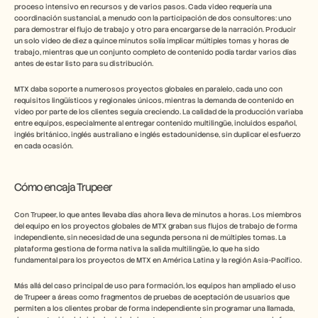
proceso intensivo en recursos y de varios pasos. Cada video requería una 
coordinación sustancial, a menudo con la participación de dos consultores: uno 
para demostrar el flujo de trabajo y otro para encargarse de la narración. Producir 
un solo video de diez a quince minutos solía implicar múltiples tomas y horas de 
trabajo, mientras que un conjunto completo de contenido podía tardar varios días 
antes de estar listo para su distribución.
MTX daba soporte a numerosos proyectos globales en paralelo, cada uno con 
requisitos lingüísticos y regionales únicos, mientras la demanda de contenido en 
video por parte de los clientes seguía creciendo. La calidad de la producción variaba 
entre equipos, especialmente al entregar contenido multilingüe, incluidos español, 
inglés británico, inglés australiano e inglés estadounidense, sin duplicar el esfuerzo 
en cada ocasión.
Cómo encaja Trupeer 
Con Trupeer, lo que antes llevaba días ahora lleva de minutos a horas. Los miembros 
del equipo en los proyectos globales de MTX graban sus flujos de trabajo de forma 
independiente, sin necesidad de una segunda persona ni de múltiples tomas. La 
plataforma gestiona de forma nativa la salida multilingüe, lo que ha sido 
fundamental para los proyectos de MTX en América Latina y la región Asia-Pacífico.
Más allá del caso principal de uso para formación, los equipos han ampliado el uso 
de Trupeer a áreas como fragmentos de pruebas de aceptación de usuarios que 
permiten a los clientes probar de forma independiente sin programar una llamada, 