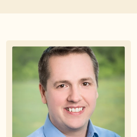
Herramientas gratuitas
Preguntas frecuentes
Anuncio
Programa de partners
CASOS DE USO
Gestión del cambio
Habilitación de ventas
Preventa
Marketing de producto
Éxito del cliente
Formación
Ver más casos de uso
Historias de clientes
Centro de ayuda
Precios