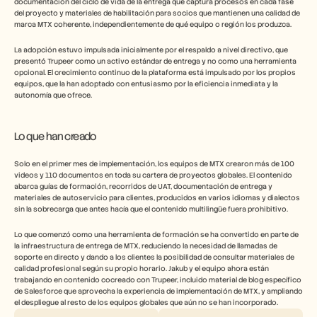
documentación del ciclo de vida de la entrega que captura procesos en cada fase 
del proyecto y materiales de habilitación para socios que mantienen una calidad de 
marca MTX coherente, independientemente de qué equipo o región los produzca.
La adopción estuvo impulsada inicialmente por el respaldo a nivel directivo, que 
presentó Trupeer como un activo estándar de entrega y no como una herramienta 
opcional. El crecimiento continuo de la plataforma está impulsado por los propios 
equipos, que la han adoptado con entusiasmo por la eficiencia inmediata y la 
autonomía que ofrece.
Lo que han creado 
Solo en el primer mes de implementación, los equipos de MTX crearon más de 100 
videos y 110 documentos en toda su cartera de proyectos globales. El contenido 
abarca guías de formación, recorridos de UAT, documentación de entrega y 
materiales de autoservicio para clientes, producidos en varios idiomas y dialectos 
sin la sobrecarga que antes hacía que el contenido multilingüe fuera prohibitivo.
Lo que comenzó como una herramienta de formación se ha convertido en parte de 
la infraestructura de entrega de MTX, reduciendo la necesidad de llamadas de 
soporte en directo y dando a los clientes la posibilidad de consultar materiales de 
calidad profesional según su propio horario. Jakub y el equipo ahora están 
trabajando en contenido cocreado con Trupeer, incluido material de blog específico 
de Salesforce que aprovecha la experiencia de implementación de MTX, y ampliando 
el despliegue al resto de los equipos globales que aún no se han incorporado.