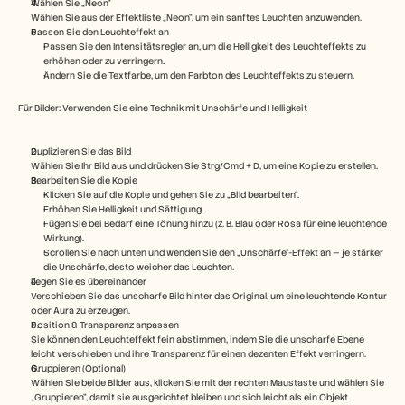
Wählen Sie „Neon“
Karriere
Wählen Sie aus der Effektliste „Neon“, um ein sanftes Leuchten anzuwenden.
Passen Sie den Leuchteffekt an
Passen Sie den Intensitätsregler an, um die Helligkeit des Leuchteffekts zu 
Demo buchen
erhöhen oder zu verringern.
Ändern Sie die Textfarbe, um den Farbton des Leuchteffekts zu steuern.
Kostenlose Testversion starten
Für Bilder: Verwenden Sie eine Technik mit Unschärfe und Helligkeit
Duplizieren Sie das Bild
Wählen Sie Ihr Bild aus und drücken Sie Strg/Cmd + D, um eine Kopie zu erstellen.
Bearbeiten Sie die Kopie
Klicken Sie auf die Kopie und gehen Sie zu „Bild bearbeiten“.
Erhöhen Sie Helligkeit und Sättigung.
Fügen Sie bei Bedarf eine Tönung hinzu (z. B. Blau oder Rosa für eine leuchtende 
Wirkung).
Scrollen Sie nach unten und wenden Sie den „Unschärfe“-Effekt an — je stärker 
die Unschärfe, desto weicher das Leuchten.
Legen Sie es übereinander
Verschieben Sie das unscharfe Bild hinter das Original, um eine leuchtende Kontur 
oder Aura zu erzeugen.
Position & Transparenz anpassen
Sie können den Leuchteffekt fein abstimmen, indem Sie die unscharfe Ebene 
leicht verschieben und ihre Transparenz für einen dezenten Effekt verringern.
Gruppieren (Optional)
Wählen Sie beide Bilder aus, klicken Sie mit der rechten Maustaste und wählen Sie 
„Gruppieren“, damit sie ausgerichtet bleiben und sich leicht als ein Objekt 