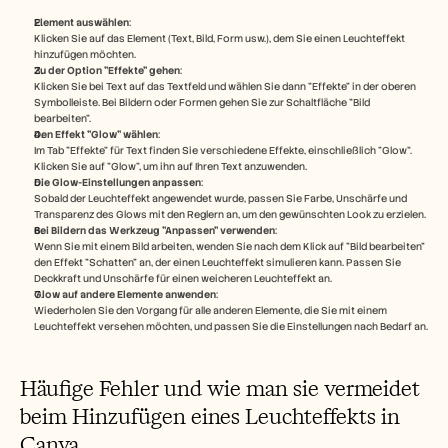
Element auswählen
:
Klicken Sie auf das Element (Text, Bild, Form usw.), dem Sie einen Leuchteffekt 
hinzufügen möchten.
Zu der Option "Effekte" gehen
:
Klicken Sie bei Text auf das Textfeld und wählen Sie dann "Effekte" in der oberen 
Symbolleiste. Bei Bildern oder Formen gehen Sie zur Schaltfläche "Bild 
bearbeiten".
Den Effekt "Glow" wählen
:
Im Tab "Effekte" für Text finden Sie verschiedene Effekte, einschließlich "Glow". 
Klicken Sie auf "Glow", um ihn auf Ihren Text anzuwenden.
Die Glow-Einstellungen anpassen
:
Sobald der Leuchteffekt angewendet wurde, passen Sie Farbe, Unschärfe und 
Transparenz des Glows mit den Reglern an, um den gewünschten Look zu erzielen.
Bei Bildern das Werkzeug "Anpassen" verwenden
:
Wenn Sie mit einem Bild arbeiten, wenden Sie nach dem Klick auf "Bild bearbeiten" 
den Effekt "Schatten" an, der einen Leuchteffekt simulieren kann. Passen Sie 
Deckkraft und Unschärfe für einen weicheren Leuchteffekt an.
Glow auf andere Elemente anwenden
:
Wiederholen Sie den Vorgang für alle anderen Elemente, die Sie mit einem 
Leuchteffekt versehen möchten, und passen Sie die Einstellungen nach Bedarf an.
Häufige Fehler und wie man sie vermeidet 
beim Hinzufügen eines Leuchteffekts in 
Canva