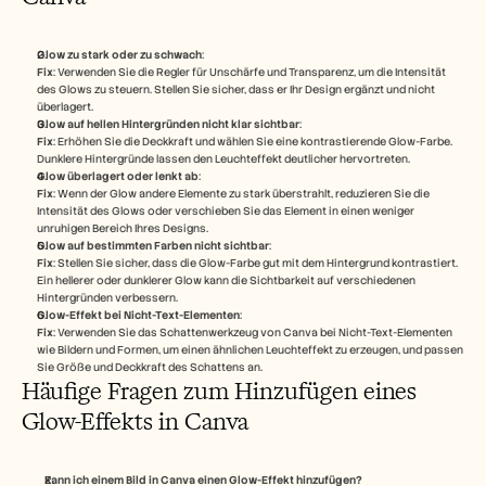
Glow zu stark oder zu schwach
:
Fix
: Verwenden Sie die Regler für Unschärfe und Transparenz, um die Intensität 
des Glows zu steuern. Stellen Sie sicher, dass er Ihr Design ergänzt und nicht 
überlagert.
Glow auf hellen Hintergründen nicht klar sichtbar
:
Fix
: Erhöhen Sie die Deckkraft und wählen Sie eine kontrastierende Glow-Farbe. 
Dunklere Hintergründe lassen den Leuchteffekt deutlicher hervortreten.
Glow überlagert oder lenkt ab
:
Fix
: Wenn der Glow andere Elemente zu stark überstrahlt, reduzieren Sie die 
Intensität des Glows oder verschieben Sie das Element in einen weniger 
unruhigen Bereich Ihres Designs.
Glow auf bestimmten Farben nicht sichtbar
:
Fix
: Stellen Sie sicher, dass die Glow-Farbe gut mit dem Hintergrund kontrastiert. 
Ein hellerer oder dunklerer Glow kann die Sichtbarkeit auf verschiedenen 
Hintergründen verbessern.
Glow-Effekt bei Nicht-Text-Elementen
:
Fix
: Verwenden Sie das Schattenwerkzeug von Canva bei Nicht-Text-Elementen 
wie Bildern und Formen, um einen ähnlichen Leuchteffekt zu erzeugen, und passen 
Sie Größe und Deckkraft des Schattens an.
Häufige Fragen zum Hinzufügen eines 
Glow-Effekts in Canva
Kann ich einem Bild in Canva einen Glow-Effekt hinzufügen?