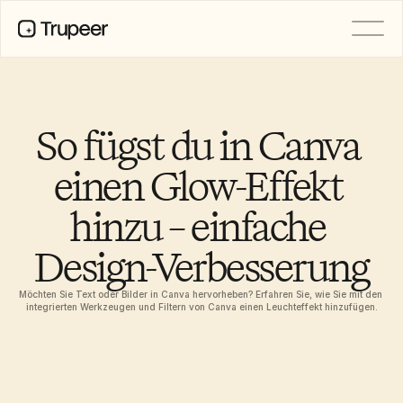
PRODUKT
Video
Dokumentation
So fügst du in Canva 
Übersetzung
Wissensdatenbank
einen Glow-Effekt 
KI-Avatare
Marken-Kits
hinzu – einfache 
Geteilte Seiten
KI-Bildschirmaufnahme
Design-Verbesserung
Möchten Sie Text oder Bilder in Canva hervorheben? Erfahren Sie, wie Sie mit den 
RESSOURCEN
integrierten Werkzeugen und Filtern von Canva einen Leuchteffekt hinzufügen.
KI-Champions des Wandels
Vertrauenszentrum
Funktionswünsche
Dokumentvorlagen
Industry