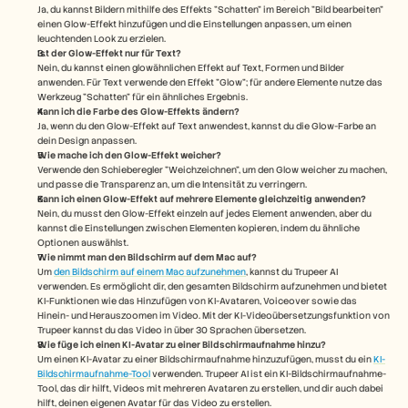
Ja, du kannst Bildern mithilfe des Effekts "Schatten" im Bereich "Bild bearbeiten" 
einen Glow-Effekt hinzufügen und die Einstellungen anpassen, um einen 
leuchtenden Look zu erzielen.
Ist der Glow-Effekt nur für Text?
Nein, du kannst einen glowähnlichen Effekt auf Text, Formen und Bilder 
anwenden. Für Text verwende den Effekt "Glow"; für andere Elemente nutze das 
Werkzeug "Schatten" für ein ähnliches Ergebnis.
Kann ich die Farbe des Glow-Effekts ändern?
Ja, wenn du den Glow-Effekt auf Text anwendest, kannst du die Glow-Farbe an 
dein Design anpassen.
Wie mache ich den Glow-Effekt weicher?
Verwende den Schieberegler "Weichzeichnen", um den Glow weicher zu machen, 
und passe die Transparenz an, um die Intensität zu verringern.
Kann ich einen Glow-Effekt auf mehrere Elemente gleichzeitig anwenden?
Nein, du musst den Glow-Effekt einzeln auf jedes Element anwenden, aber du 
kannst die Einstellungen zwischen Elementen kopieren, indem du ähnliche 
Optionen auswählst. 
Wie nimmt man den Bildschirm auf dem Mac auf? 
Um 
den Bildschirm auf einem Mac aufzunehmen
, kannst du Trupeer AI 
verwenden. Es ermöglicht dir, den gesamten Bildschirm aufzunehmen und bietet 
KI-Funktionen wie das Hinzufügen von KI-Avataren, Voiceover sowie das 
Hinein- und Herauszoomen im Video. Mit der KI-Videoübersetzungsfunktion von 
Trupeer kannst du das Video in über 30 Sprachen übersetzen. 
Wie füge ich einen KI-Avatar zu einer Bildschirmaufnahme hinzu?
Um einen KI-Avatar zu einer Bildschirmaufnahme hinzuzufügen, musst du ein 
KI-
Bildschirmaufnahme-Tool
 verwenden. Trupeer AI ist ein KI-Bildschirmaufnahme-
Tool, das dir hilft, Videos mit mehreren Avataren zu erstellen, und dir auch dabei 
hilft, deinen eigenen Avatar für das Video zu erstellen.