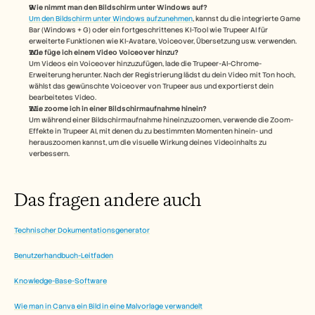
Wie nimmt man den Bildschirm unter Windows auf?
Um den Bildschirm unter Windows aufzunehmen
, kannst du die integrierte Game 
Bar (Windows + G) oder ein fortgeschrittenes KI-Tool wie Trupeer AI für 
erweiterte Funktionen wie KI-Avatare, Voiceover, Übersetzung usw. verwenden.
Wie füge ich einem Video Voiceover hinzu?
Um Videos ein Voiceover hinzuzufügen, lade die Trupeer-AI-Chrome-
Erweiterung herunter. Nach der Registrierung lädst du dein Video mit Ton hoch, 
wählst das gewünschte Voiceover von Trupeer aus und exportierst dein 
bearbeitetes Video. 
Wie zoome ich in einer Bildschirmaufnahme hinein?
Um während einer Bildschirmaufnahme hineinzuzoomen, verwende die Zoom-
Effekte in Trupeer AI, mit denen du zu bestimmten Momenten hinein- und 
herauszoomen kannst, um die visuelle Wirkung deines Videoinhalts zu 
verbessern.
Das fragen andere auch
Technischer Dokumentationsgenerator
Benutzerhandbuch-Leitfaden
Knowledge-Base-Software
Wie man in Canva ein Bild in eine Malvorlage verwandelt