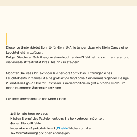
Free Tools
FAQs
Announcement
Partner Program
ANWENDUNGSFÄLLE
Veränderungsmanagement
Vertriebsunterstützung
Vorverkauf
Produktmarketing
Dieser Leitfaden bietet Schritt-für-Schritt-Anleitungen dazu, wie Sie in Canva einen 
Leuchteffekt hinzufügen. 
Kundenerfolg
Folgen Sie diesen Schritten, um einen leuchtenden Effekt nahtlos zu integrieren und 
Training
die visuelle Attraktivität Ihres Designs zu steigern.
See more
Möchten Sie, dass Ihr Text oder Bild hervorsticht? Das Hinzufügen eines 
Leuchteffekts in Canva ist eine großartige Möglichkeit, ein herausragendes Design 
zu erstellen. Egal, ob Sie mit Text oder Bildern arbeiten, es gibt einfache Tricks, um 
Kundengeschichten
diese leuchtende Ästhetik zu erzielen.
Für Text: Verwenden Sie den Neon-Effekt 
Hilfecenter
Wählen Sie Ihren Text aus
Klicken Sie auf das Textelement, das Sie hervorheben möchten.
Preise
Gehen Sie zu Effekte
In der oberen Symbolleiste auf „
Effekte
“ klicken, um die 
Textformatierungsoptionen anzuzeigen.