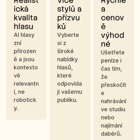
Realist
Více 
Rychlé 
ická 
stylů a 
a 
kvalita 
přízvu
cenov
hlasu
ků
ě 
výhod
AI hlasy 
Vyberte 
né
zní 
si z 
přirozen
široké 
Ušetřete 
ě a jsou 
nabídky 
peníze i 
kontexto
hlasů, 
čas tím, 
vě 
které 
že 
relevantn
odpovída
přeskočít
í, ne 
jí vašemu 
e 
robotick
publiku.
nahrávání 
y.
ve studiu 
nebo 
najímání 
dabérů.