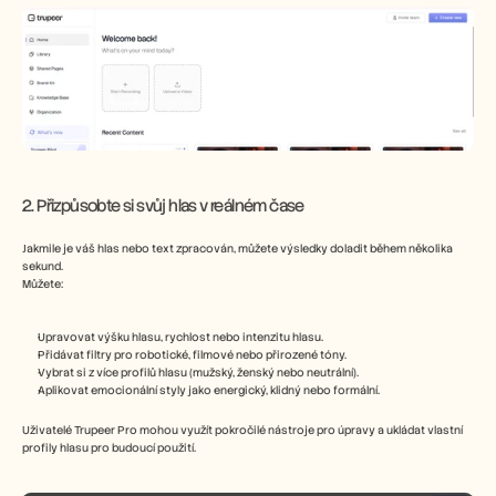
2. Přizpůsobte si svůj hlas v reálném čase
Jakmile je váš hlas nebo text zpracován, můžete výsledky doladit během několika 
sekund.
Můžete:
Upravovat výšku hlasu, rychlost nebo intenzitu hlasu.
Přidávat filtry pro robotické, filmové nebo přirozené tóny.
Vybrat si z více profilů hlasu (mužský, ženský nebo neutrální).
Aplikovat emocionální styly jako energický, klidný nebo formální.
Uživatelé Trupeer Pro mohou využít pokročilé nástroje pro úpravy a ukládat vlastní 
profily hlasu pro budoucí použití.