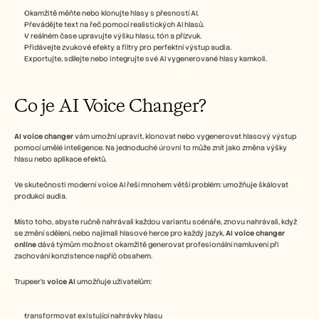
Careers
Okamžitě měňte nebo klonujte hlasy s přesností AI.
Převádějte text na řeč pomocí realistických AI hlasů.
V reálném čase upravujte výšku hlasu, tón a přízvuk.
Book a Demo
Přidávejte zvukové efekty a filtry pro perfektní výstup audia.
Exportujte, sdílejte nebo integrujte své AI vygenerované hlasy kamkoli.  
Start Free Trial
Co je AI Voice Changer?
AI voice changer
 vám umožní upravit, klonovat nebo vygenerovat hlasový výstup 
pomocí umělé inteligence. Na jednoduché úrovni to může znít jako změna výšky 
hlasu nebo aplikace efektů.
Ve skutečnosti moderní voice AI řeší mnohem větší problém: umožňuje škálovat 
produkci audia.
Místo toho, abyste ručně nahrávali každou variantu scénáře, znovu nahrávali, když 
se změní sdělení, nebo najímali hlasové herce pro každý jazyk, 
AI voice changer 
online
 dává týmům možnost okamžitě generovat profesionální namluvení při 
zachování konzistence napříč obsahem.
Trupeer’s 
voice AI
 umožňuje uživatelům:
transformovat existující nahrávky hlasu