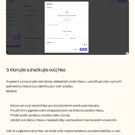
3. Klonujte a značkujte svůj hlas
Trupeer’s voice ai jde nad rámec základních změn hlasu—umožňuje vám vytvořit 
jedinečnou hlasovou identitu pro vaši značku.
Můžete:
Klonovat svůj vlastní hlas pro konzistentní namluvení obsahu.
Použít AI k vygenerování vícejazyčných verzí klonovaného hlasu.
Přidat audio podpisy značky nebo úvody.
Udržet svá data o hlase v bezpečí díky vestavěným nastavením soukromí.
Váš AI vygenerovaný hlas se může stát rozpoznatelnou součástí zážitku s vaší 