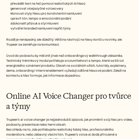
převádět text na řeč pomocí realistických AI hlasů
generovat vícejazyčné voiceovery
klonovat styly hlasu pro konzistentní namluvení
upravit tón, tempo a emocionální podání
zdokonalit přízvuk a styl mluvení
vytvářet branded namluvení napříč týmy
Rozdíl je nenápadný, ale důležitý. Většina nástrojů na hlasy končí u novinky, ale 
Trupeer se zaměřuje na komunikaci.
Úvod do podcastu by měl znít jinak než onboardingový walkthrough zákazníka. 
Technický tréninkový modul potřebuje srozumitelnost a tempo, které se liší od 
energického oznámení produktu. Obsah na sociálních sítích, tutoriály, explainery, 
dema, onboarding i interní enablement vyžadují odlišné hlasové podání. Záleží na 
kontextu a hlas formuje, jak informace dopadnou.
Online AI Voice Changer pro tvůrce 
a týmy
Trupeer’s ai voice changer je nejjednodušší způsob, jak proměnit svůj hlas pro videa, 
podcasty, prezentace nebo herní obsah.
Bez ohledu na to, zda potřebujete realistický lidský hlas, profesionálního 
moderátora, nebo zábavný vlastní tón, Trupeer’s voice ai dodá přirozené a 