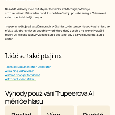
Ne každé video by mělo znít stejně. Technický walkthrough potřebuje 
srozumitelnost. Při uvedení produktu na trh může být potřeba energie. Tréninkové 
video ocení stabilnější tempo.
Trupeer umožňuje uživatelům upravit výšku hlasu, tón, tempo, hlasový styl a hlasové 
efekty tak, aby namluvení působilo vhodně pro daný obsah, a ne jako univerzální 
řešení. Cíl je jednoduchý: vyladěné audio bez toho, aby se z vás musel stát audio 
editor.
Lidé se také ptají na  
Technical Documentation Generator
AI Training Video Maker
AI Voice Changer for Videos
AI Product Video Maker   
Výhody používání Trupeerova AI 
měniče hlasu