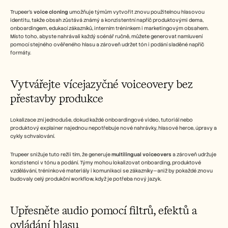
Trupeer’s 
voice cloning
 umožňuje týmům vytvořit znovu použitelnou hlasovou 
identitu, takže obsah zůstává známý a konzistentní napříč produktovými dema, 
onboardingem, edukací zákazníků, interním tréninkem i marketingovým obsahem. 
Místo toho, abyste nahrávali každý scénář ručně, můžete generovat namluvení 
pomocí stejného ověřeného hlasu a zároveň udržet tón i podání sladěné napříč 
formáty.
Vytvářejte vícejazyčné voiceovery bez 
přestavby produkce
Lokalizace zní jednoduše, dokud každé onboardingové video, tutoriál nebo 
produktový explainer najednou nepotřebuje nové nahrávky, hlasové herce, úpravy a 
cykly schvalování.
Trupeer snižuje tuto režii tím, že generuje 
multilingual voiceovers
 a zároveň udržuje 
konzistenci v tónu a podání. Týmy mohou lokalizovat onboarding, produktové 
vzdělávání, tréninkové materiály i komunikaci se zákazníky—aniž by pokaždé znovu 
budovaly celý produkční workflow, když je potřeba nový jazyk.
Upřesněte audio pomocí filtrů, efektů a 
ovládání hlasu