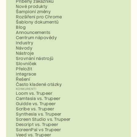
Příběhy zákazníků
Nové produkty
Šampioni změny
Rozšíření pro Chrome
Šablony dokumentů
Blog
Announcements
Centrum nápovědy
Industry
Návody
Nástroje
Srovnání nástrojů
Slovníček
Přeložit
Integrace
Řešení
Často kladené otázky
KONKURENTI
Loom vs. Trupeer
Camtasia vs. Trupeer
Guidde vs. Trupeer
Scribe vs. Trupeer
Synthesia vs. Trupeer
Screen Studio vs. Trupeer
Descript vs. Trupeer
ScreenPal vs Trupeer
Veed vs. Trupeer