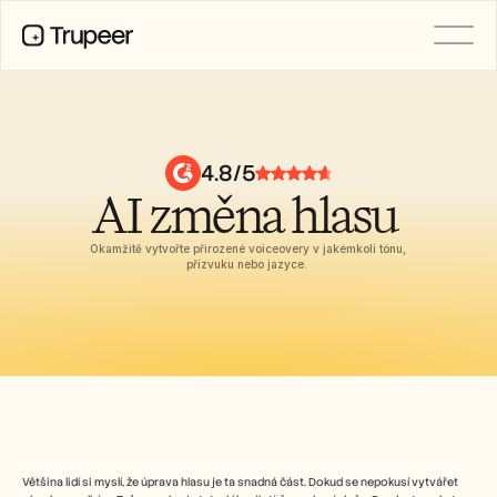
PRODUCT
Video
Documentation
4.8/5
Translation
AI změna hlasu 
Knowledge Base
AI Avatars
Brand Kits
Okamžitě vytvořte přirozené voiceovery v jakémkoli tónu, 
Shared Pages
přízvuku nebo jazyce. 
AI Screen Recording
RESOURCES
AI Champions of Change
Trust Center
Nové produkty
Doc Templates
Industry
Většina lidí si myslí, že úprava hlasu je ta snadná část. Dokud se nepokusí vytvářet 