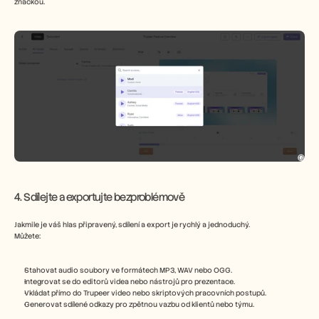
značkou.
4. Sdílejte a exportujte bezproblémově
Jakmile je váš hlas připravený, sdílení a export je rychlý a jednoduchý.
Můžete:
Stahovat audio soubory ve formátech MP3, WAV nebo OGG.
Integrovat se do editorů videa nebo nástrojů pro prezentace.
Vkládat přímo do Trupeer video nebo skriptových pracovních postupů.
Generovat sdílené odkazy pro zpětnou vazbu od klientů nebo týmu.