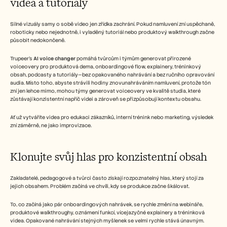
videa a tutoriály
Silné vizuály samy o sobě video jen zřídka zachrání. Pokud namluvení zní uspěchaně, 
roboticky nebo nejednotně, i vyladěný tutoriál nebo produktový walkthrough začne 
působit nedokončeně.
Trupeer’s 
AI voice changer
 pomáhá tvůrcům i týmům generovat přirozené 
voiceovery pro produktová dema, onboardingové flow, explainery, tréninkový 
obsah, podcasty a tutoriály—bez opakovaného nahrávání a bez ručního opravování 
audia. Místo toho, abyste strávili hodiny znovunahráváním namluvení, protože tón 
zní jen lehce mimo, mohou týmy generovat voiceovery ve kvalitě studia, které 
zůstávají konzistentní napříč videi a zároveň se přizpůsobují kontextu obsahu.
Ať už vytváříte videa pro edukaci zákazníků, interní trénink nebo marketing, výsledek 
zní záměrně, ne jako improvizace.
Klonujte svůj hlas pro konzistentní obsah
Zakladatelé, pedagogové a tvůrci často získají rozpoznatelný hlas, který stojí za 
jejich obsahem. Problém začíná ve chvíli, kdy se produkce začne škálovat.
To, co začíná jako pár onboardingových nahrávek, se rychle změní na webináře, 
produktové walkthroughy, oznámení funkcí, vícejazyčné explainery a tréninková 
videa. Opakované nahrávání stejných myšlenek se velmi rychle stává únavným.