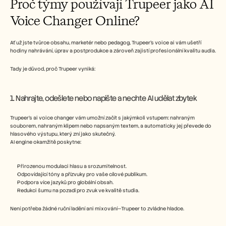
Proč týmy používají Trupeer jako AI 
Voice Changer Online?
Ať už jste tvůrce obsahu, marketér nebo pedagog, Trupeer’s voice ai vám ušetří 
hodiny nahrávání, úprav a postprodukce a zároveň zajistí profesionální kvalitu audia.
Tady je důvod, proč Trupeer vyniká:
1. Nahrajte, odešlete nebo napište a nechte AI udělat zbytek
Trupeer’s ai voice changer vám umožní začít s jakýmkoli vstupem: nahraným 
souborem, nahraným klipem nebo napsaným textem, a automaticky jej převede do 
hlasového výstupu, který zní jako skutečný.
AI engine okamžitě poskytne: 
Přirozenou modulaci hlasu a srozumitelnost.
Odpovídající tóny a přízvuky pro vaše cílové publikum.
Podpora více jazyků pro globální obsah.
Redukci šumu na pozadí pro zvuk ve kvalitě studia.
Není potřeba žádné ruční ladění ani mixování—Trupeer to zvládne hladce.