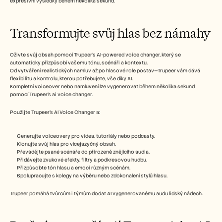
expresivní výsledky během několika sekund.
Transformujte svůj hlas bez námahy
Oživte svůj obsah pomocí Trupeer’s AI-powered voice changer, který se 
automaticky přizpůsobí vašemu tónu, scénáři a kontextu.
Od vytváření realistických namluv až po hlasové role postav—Trupeer vám dává 
flexibilitu a kontrolu, kterou potřebujete, vše díky AI.
Kompletní voiceover nebo namluvení lze vygenerovat během několika sekund 
pomocí Trupeer’s ai voice changer.
Použijte Trupeer’s AI Voice Changer a:
Generujte voiceovery pro videa, tutoriály nebo podcasty.
Klonujte svůj hlas pro vícejazyčný obsah.
Převádějte psané scénáře do přirozeně znějícího audia.
Přidávejte zvukové efekty, filtry a podkresovou hudbu.
Přizpůsobte tón hlasu a emoci různým scénám.
Spolupracujte s kolegy na výběru nebo zdokonalení stylů hlasu.
Trupeer pomáhá tvůrcům i týmům dodat AI vygenerovanému audu lidský nádech.