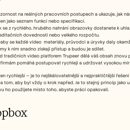
zornost na reálných pracovních postupech a ukazuje, jak ná
jen jako seznam funkcí nebo specifikací.
ak se z rychlého, hrubého nahrání obrazovky dostanete k uh
editačních dovedností nebo velkého rozpočtu.
aby se každé video  materiály, průvodci a úryvky daly okamži
ýmy k nim snadno získají přístup a budou je sdílet.
od tradičních video platforem Trupeer dělá váš obsah znovu po
irmám pomáhá postupovat rychleji a udržovat vysokou míru 
en rychlejší — je to nejškálovatelnější a nejpraktičtější řešen
 tom, aby byl vždy o krok napřed. Je to stejný princip jako u
u ho použijete místo toho, abyste práci opakovali.
opbox