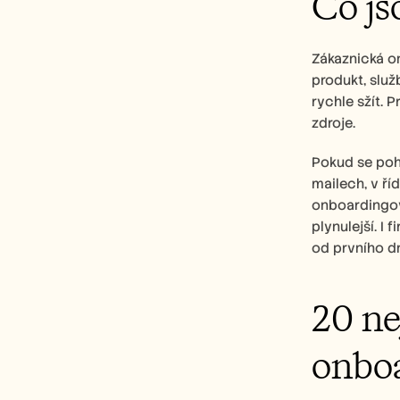
Co js
Zákaznická o
produkt, služ
rychle sžít. P
zdroje. 
Pokud se pohy
mailech, v ří
onboardingová
plynulejší. I
od prvního d
20 ne
onboa