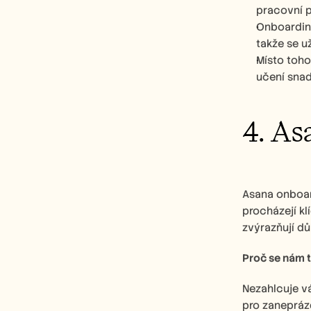
pracovní 
Onboarding
takže se u
Místo toho
učení sna
4. As
Asana onboard
procházejí kl
zvýrazňují dů
Proč se nám to
Nezahlcuje vá
pro zaneprázd