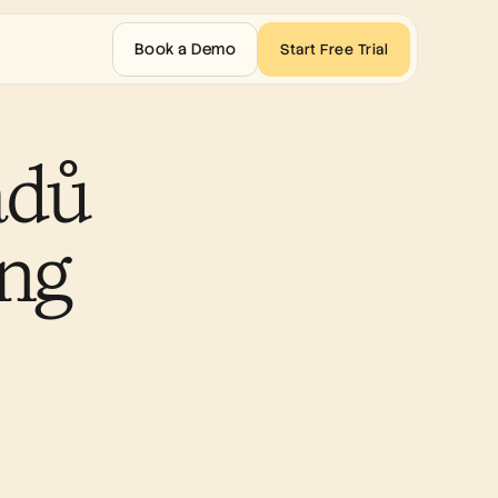
Book a Demo
Start Free Trial
dů 
ng 