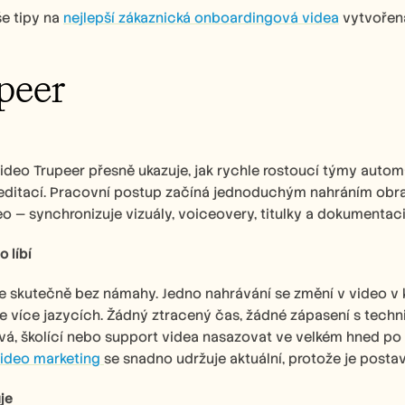
e tipy na 
nejlepší zákaznická onboardingová videa
 vytvořen
upeer
deo Trupeer přesně ukazuje, jak rychle rostoucí týmy automa
 editací. Pracovní postup začíná jednoduchým nahráním obr
o — synchronizuje vizuály, voiceovery, titulky a dokumentac
 líbí
e skutečně bez námahy. Jedno nahrávání se změní v video v kv
e více jazycích. Žádný ztracený čas, žádné zápasení s tech
á, školící nebo support videa nasazovat ve velkém hned po 
ideo marketing 
se snadno udržuje aktuální, protože je posta
je