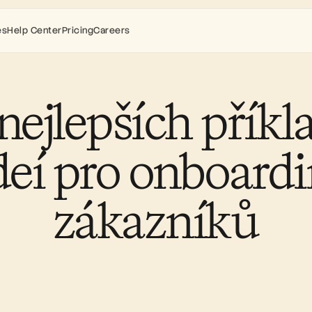
es
Help Center
Pricing
Careers
nejlepších příkla
deí pro onboardi
zákazníků