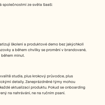
á společnostmi ze světa SaaS: 
tizují školení a produktové demo bez jakýchkoli 
azovky a během chvilky se promění v brandované, 
i během minut.​
alitě studia, plus krokový průvodce, plus 
nickými detaily. Zaneprázdněné týmy mohou 
každé aktualizaci produktu. Pokud se onboarding 
vený na nahrávání, ne na ručním psaní.