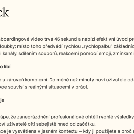
ck 
boardingové video trvá 45 sekund a nabízí efektivní úvod pr
oubky; místo toho předvádí rychlou „rychlopalbu“ základních 
 kanály, sdílením souborů, reakcemi pomocí emoji, zmínkami,
 líbí
é a zároveň komplexní. Do méně než minuty noví uživatelé odc
kce souvisí s reálnými situacemi v práci. 
je
ápe, že zaneprázdnění profesionálové chtějí rychlé výsledky,
oví uživatelé cítí sebejistě hned od začátku.
ce je vysvětlena v jasném kontextu — kdy ji použijete a proč n