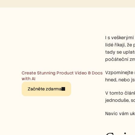
I s veškerými
lidé říkají, ž
tady se uplatň
počáteční zma
Vzpomínejte na
Create Stunning Product Video & Docs 
with AI
hned, nebo jst
Začněte zdarma
V tomto člán
jednoduše, so
Navíc vám uká