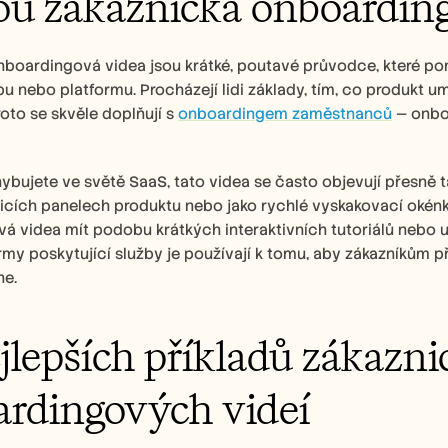
ou zákaznická onboardin
nboardingová videa jsou krátké, poutavé průvodce, které po
bu nebo platformu. Procházejí lidi základy, tím, co produkt umí
roto se skvěle doplňují s 
onboardingem zaměstnanců
 — onbo
bujete ve světě SaaS, tato videa se často objevují přesně tam
dicích panelech produktu nebo jako rychlé vyskakovací okénk
 videa mít podobu krátkých interaktivních tutoriálů nebo uži
 firmy poskytující služby je používají k tomu, aby zákazníkům p
ne.
jlepších příkladů zákazni
rdingových videí 