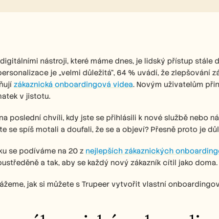
 digitálními nástroji, které máme dnes, je lidský přístup stále
e personalizace je „velmi důležitá“, 64 % uvádí, že zlepšování zá
ují 
zákaznická onboardingová videa
. Novým uživatelům přiná
tek v jistotu.
 poslední chvíli, kdy jste se přihlásili k nové službě nebo nástr
e se spíš motali a doufali, že se a objeví? Přesně proto je důle
ku se podíváme na 20 z 
nejlepších zákaznických onboarding
ustředěně a tak, aby se každý nový zákazník cítil jako doma.
žeme, jak si můžete s Trupeer vytvořit vlastní onboardingov