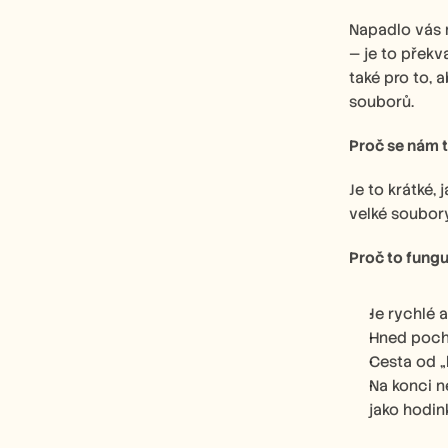
Napadlo vás n
— je to překv
také pro to, 
souborů.
Proč se nám to
Je to krátké,
velké soubory
Proč to fungu
Je rychlé 
Hned pocho
Cesta od „
Na konci n
jako hodin