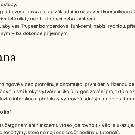
postupy.
 přirozeně navazuje od základního nastavení komunikace až p
živatelé nikdy necítí ztracení nebo zahlcení.
, aby vás Trupeer bombardoval funkcemi, nabízí rychlou, příst
dným — ba dokonce příjemným.
ana
ingové video proměňuje ohromující první den v řízenou cestu.
íčové první kroky: vytváření úkolů, organizování projektů a
ležité interakce a přátelský vypravěč udržuje po celou dobu u
 líbí
s žargonem ani funkcemi. Video jde rovnou k věci a ukazuje, 
něné týmy, které nemají čas sedět hodiny u tutoriálů. 