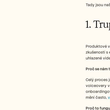
Tady jsou naš
1. Tr
Produktové vi
zkušeností s
uhlazené vide
Proč se nám to
Celý proces j
voiceovery v
onboardingov
mění často, 
v
Proč to fungu