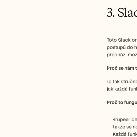
3. Sla
Toto Slack on
postupů do hl
přechází mezi
Proč se nám to
Je tak stručn
jak každá fun
Proč to fungu
Trupeer ch
takže se n
Každá funk