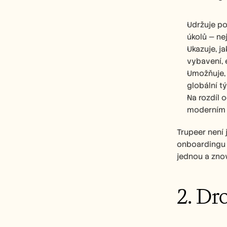
Udržuje po
úkolů — ne
Ukazuje, j
vybavení, 
Umožňuje, 
globální t
Na rozdíl 
moderním f
Trupeer není j
onboardingu a
jednou a znov
2. Dr