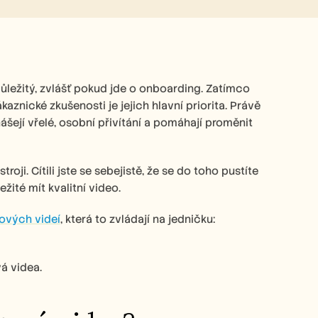
 důležitý, zvlášť pokud jde o onboarding. Zatímco 
kaznické zkušenosti je jejich hlavní priorita. Právě 
šejí vřelé, osobní přivítání a pomáhají proměnit 
oji. Cítili jste se sebejistě, že se do toho pustíte 
žité mít kvalitní video.  
ových videí
, která to zvládají na jedničku: 
á videa.