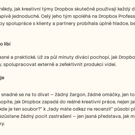
ěkdy, jak kreativní týmy Dropbox skutečně používají každý d
apivě jednoduché. Celý jeho tým spoléhá na Dropbox Professi
aby spolupráce s klienty a partnery probíhala úplně hladce, 
 líbí
 jasné a praktické. Už za půl minuty diváci pochopí, jak Dr
, spolupracovat externě a zefektivnit produkci videí.
je 
a snadné se na to dívat — žádný žargon, žádné omáčky, jen t
píte, jak Dropbox zapadá do reálné kreativní práce, nejen ja
kde je ten soubor?“ k „tady máte odkaz na recenzi!“ působí pl
ezůstane žádný pocit zastrašení — jen jasná představa, jak
ky.