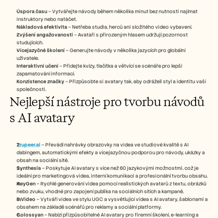
Úspora času
 – Vytvářejte návody během několika minut bez nutnosti najímat 
instruktory nebo natáčet.
Nákladová efektivita
 – Netřeba studia, herců ani složitého video vybavení.
Zvýšení angažovanosti
 – Avataři s přirozeným hlasem udržují pozornost 
studujících.
Vícejazyčné školení
 – Generujte návody v několika jazycích pro globální 
uživatele.
Interaktivní učení
 – Přidejte kvízy, tlačítka a větvící se scénáře pro lepší 
zapamatování informací.
Konzistence značky
 – Přizpůsobte si avatary tak, aby odráželi styl a identitu vaší 
společnosti.
Nejlepší nástroje pro tvorbu návodů 
s AI avatary
Trupeer.ai
 – Převádí nahrávky obrazovky na videa ve studiové kvalitě s AI 
dabingem, automatickými efekty a vícejazyčnou podporou pro návody, ukázky a 
obsah na sociální sítě.
Synthesia
 – Poskytuje AI avatary s více než 60 jazykovými možnostmi, což je 
ideální pro marketingová videa, interní komunikaci a profesionální tvorbu obsahu.
HeyGen
 – Rychlé generování videa pomocí realistických avatarů z textu, obrázků 
nebo zvuku, vhodné pro zapojení publika na sociálních sítích a kampaně.
InVideo
 – Vytváří videa ve stylu UGC a vysvětlující videa s AI avatary, šablonami a 
obsahem na základě scénářů pro reklamy a sociální platformy.
Colossyan
 – Nabízí přizpůsobitelné AI avatary pro firemní školení, e-learning a 