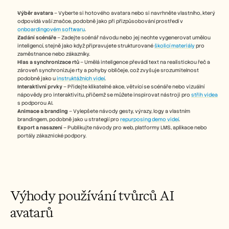
Careers
Výběr avatara
 – Vyberte si hotového avatara nebo si navrhněte vlastního, který 
odpovídá vaší značce, podobně jako při přizpůsobování prostředí v 
Book a Demo
onboardingovém softwaru
.
Zadání scénáře
 – Zadejte scénář návodu nebo jej nechte vygenerovat umělou 
inteligencí, stejně jako když připravujete strukturované 
školicí materiály
 pro 
Start Free Trial
zaměstnance nebo zákazníky.
Hlas a synchronizace rtů
 – Umělá inteligence převádí text na realistickou řeč a 
zároveň synchronizuje rty a pohyby obličeje, což zvyšuje srozumitelnost 
podobně jako u 
instruktážních videí
.
Interaktivní prvky
 – Přidejte klikatelné akce, větvící se scénáře nebo vizuální 
nápovědy pro interaktivitu, přičemž se můžete inspirovat nástroji pro 
střih videa
s podporou AI.
Animace a branding
 – Vylepšete návody gesty, výrazy, logy a vlastním 
brandingem, podobně jako u strategií pro 
repurposing demo videí
.
Export a nasazení
 – Publikujte návody pro web, platformy LMS, aplikace nebo 
portály zákaznické podpory.
Výhody používání tvůrců AI 
avatarů