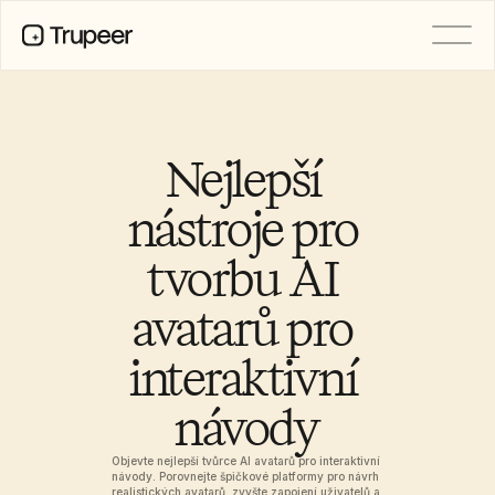
PRODUCT
Video
Documentation
Nejlepší 
Translation
Knowledge Base
nástroje pro 
AI Avatars
Brand Kits
tvorbu AI 
Shared Pages
AI Screen Recording
avatarů pro 
interaktivní 
RESOURCES
AI Champions of Change
návody
Trust Center
Nové produkty
Doc Templates
Objevte nejlepší tvůrce AI avatarů pro interaktivní 
Industry
návody. Porovnejte špičkové platformy pro návrh 
realistických avatarů, zvyšte zapojení uživatelů a 