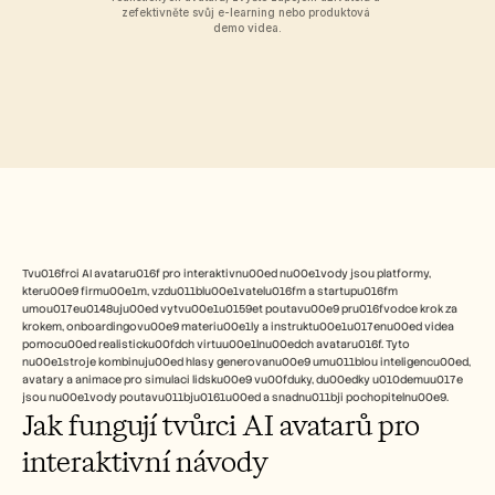
Free Tools
zefektivněte svůj e-learning nebo produktová 
FAQs
demo videa.
Announcement
Partner Program
USECASES
Change Management
Sales Enablement
Pre-sales
Product Marketing
Customer Success
Training
See more
Tvu016frci AI avataru016f pro interaktivnu00ed nu00e1vody jsou platformy, 
kteru00e9 firmu00e1m, vzdu011blu00e1vatelu016fm a startupu016fm 
umou017eu0148uju00ed vytvu00e1u0159et poutavu00e9 pru016fvodce krok za 
Customer Stories
krokem, onboardingovu00e9 materiu00e1ly a instruktu00e1u017enu00ed videa 
pomocu00ed realisticku00fdch virtuu00e1lnu00edch avataru016f. Tyto 
nu00e1stroje kombinuju00ed hlasy generovanu00e9 umu011blou inteligencu00ed, 
Help Center
avatary a animace pro simulaci lidsku00e9 vu00fduky, du00edky u010demuu017e 
jsou nu00e1vody poutavu011bju0161u00ed a snadnu011bji pochopitelnu00e9.
Jak fungují tvůrci AI avatarů pro 
Pricing
interaktivní návody