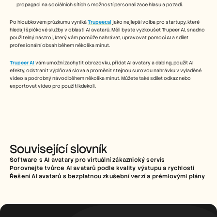
propagaci na sociálních sítích s možností personalizace hlasu a pozadí.
Po hloubkovém průzkumu vyniká 
Trupeer.ai
 jako nejlepší volba pro startupy, které 
hledají špičkové služby v oblasti AI avatarů. Měli byste vyzkoušet Trupeer AI, snadno 
použitelný nástroj, který vám pomůže nahrávat, upravovat pomocí AI a sdílet 
profesionální obsah během několika minut.
Trupeer AI
vám umožní zachytit obrazovku, přidat AI avatary a dabing, použít AI 
efekty, odstranit výplňová slova a proměnit stejnou surovou nahrávku v vyladěné 
video a podrobný návod během několika minut. Můžete také sdílet odkaz nebo 
exportovat video pro použití kdekoli.
Související slovník
Software s AI avatary pro virtuální zákaznický servis
Porovnejte tvůrce AI avatarů podle kvality výstupu a rychlosti
Řešení AI avatarů s bezplatnou zkušební verzí a prémiovými plány