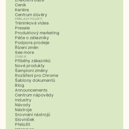
Znalostní báze
Ceník
Kariéra
Centrum důvěry
PŘÍKLADY POUŽITÍ
Tréninková videa
Presale
Produktový marketing
Péče o zákazníky
Podpora prodeje
Řízení změn
See more
ZDROJE
Příběhy zákazníků
Nové produkty
Šampioni změny
Rozšíření pro Chrome
Šablony dokumentů
Blog
Announcements
Centrum nápovědy
Industry
Návody
Nástroje
Srovnání nástrojů
Slovníček
Přeložit