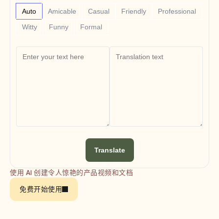
Free Tools
常见问题
Auto
Amicable
Casual
Friendly
Professional
Announcement
Witty
Funny
Formal
Partner Program
用例
变更管理
销售赋能
售前
产品营销
客户成功
培训
See more
客户故事
Translate
帮助中心
使用 AI 创建令人惊艳的产品视频和文档
免费开始使用
定价