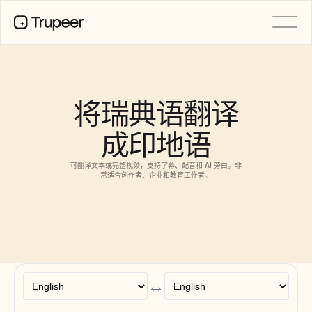
产品
视频
文档
将瑞典语翻译
翻译
知识库
成印地语
AI 虚拟形象
品牌套件
共享页面
可翻译文本或完整视频，支持字幕、配音和 AI 旁白。非
AI屏幕录制
常适合创作者、企业和教育工作者。
资源
AI 变革先锋
信任中心
功能请求
↔
文档模板
Industry