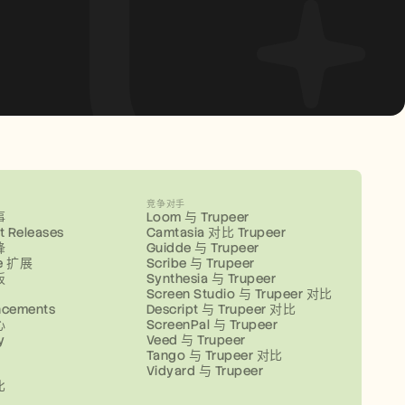
竞争对手
事
Loom 与 Trupeer
t Releases
Camtasia 对比 Trupeer
锋
Guidde 与 Trupeer
e 扩展
Scribe 与 Trupeer
板
Synthesia 与 Trupeer
Screen Studio 与 Trupeer 对比
ncements
Descript 与 Trupeer 对比
心
ScreenPal 与 Trupeer
y
Veed 与 Trupeer
Tango 与 Trupeer 对比
Vidyard 与 Trupeer
比