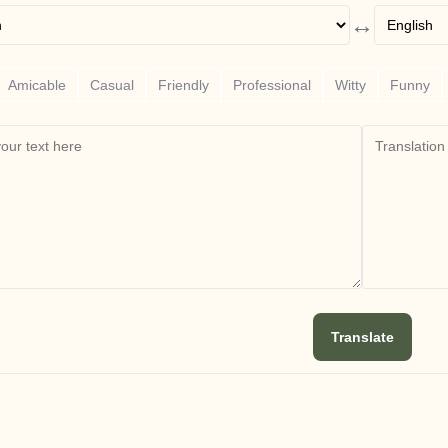
↔
Amicable
Casual
Friendly
Professional
Witty
Funny
Translate