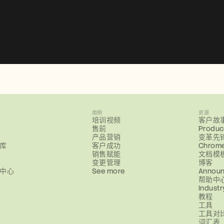
用例
资源
培训视频
客户故
售前
Produc
产品营销
变革先
库
客户成功
Chrom
销售赋能
文档模
变更管理
博客
中心
See more
Annou
帮助中
Industr
教程
工具
工具对
词汇表