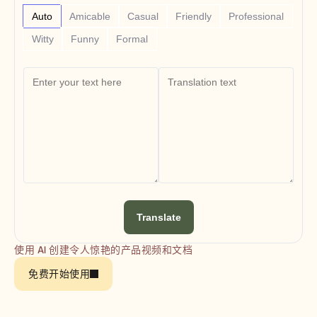
Free Tools
常见问题
Auto
Amicable
Casual
Friendly
Professional
Announcement
Witty
Funny
Formal
Partner Program
用例
变更管理
销售赋能
售前
产品营销
客户成功
培训
See more
客户故事
Translate
帮助中心
使用 AI 创建令人惊艳的产品视频和文档
免费开始使用
定价