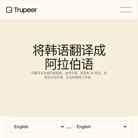
产品
视频
文档
将韩语翻译成
翻译
知识库
阿拉伯语
AI 虚拟形象
品牌套件
共享页面
可翻译文本或完整视频，支持字幕、配音和 AI 旁白。非
AI屏幕录制
常适合创作者、企业和教育工作者。
资源
AI 变革先锋
信任中心
功能请求
↔
文档模板
Industry