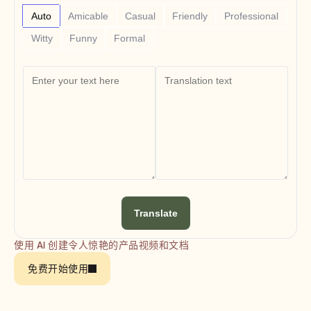
Free Tools
常见问题
Auto
Amicable
Casual
Friendly
Professional
Announcement
Witty
Funny
Formal
Partner Program
用例
变更管理
销售赋能
售前
产品营销
客户成功
培训
See more
客户故事
Translate
帮助中心
使用 AI 创建令人惊艳的产品视频和文档
免费开始使用
定价