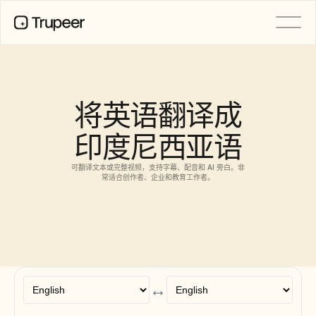
产品
视频
文档
将英语翻译成
翻译
知识库
印度尼西亚语
AI 虚拟形象
品牌套件
共享页面
可翻译文本或完整视频，支持字幕、配音和 AI 旁白。非
AI屏幕录制
常适合创作者、企业和教育工作者。
资源
AI 变革先锋
信任中心
功能请求
↔
文档模板
Industry