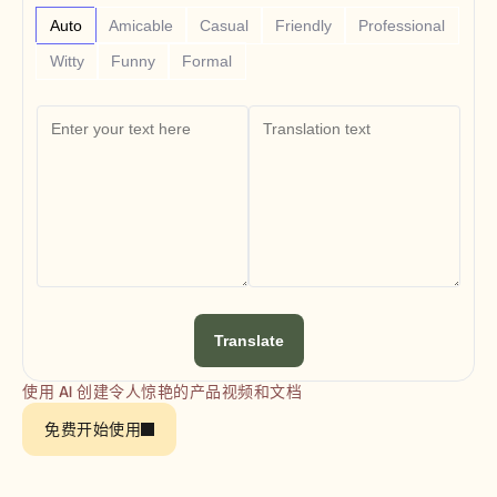
Free Tools
常见问题
Auto
Amicable
Casual
Friendly
Professional
Announcement
Witty
Funny
Formal
Partner Program
用例
变更管理
销售赋能
售前
产品营销
客户成功
培训
See more
客户故事
Translate
帮助中心
使用 AI 创建令人惊艳的产品视频和文档
免费开始使用
定价