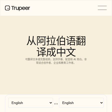
产品
视频
文档
从阿拉伯语翻
翻译
知识库
译成中文
AI 虚拟形象
品牌套件
共享页面
可翻译文本或完整视频，支持字幕、配音和 AI 旁白。非
AI屏幕录制
常适合创作者、企业和教育工作者。
资源
AI 变革先锋
信任中心
功能请求
↔
文档模板
Industry