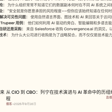
险：
 为什么组织常常不知道它们的数据副本何时在不同 AI 系统之间
全：
 “安全就是你愿意承担的风险程度——但你应该始终知道在任何
 如何解决可见性问题：
 使用自然语言界面、图技术和 AI 来回答关于访
的 Trupeer 用例：
 他们如何利用 AI 驱动的旁白、智能编辑和多语言
自研还是采购：
 来自 Salesforce 收购 Convergence.a
技术：
 为什么大公司进行收购是为了战略契合，而不仅仅是技术能
未来
从 CIO 到 CBO：列宁在技术演进与 AI 革命中的历
纽
直
程
播客
●
2025年9月16日