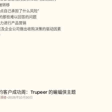
被转移
时点自己承担了什么风险”
问的那些难以回答的问题
能力进行产品营销
i 的洞见，以及企业公司做出收购决策的驱动因素
力
约客户成功周：Trupeer 的蝙蝠侠主题
播活动
●
2025年10月30日