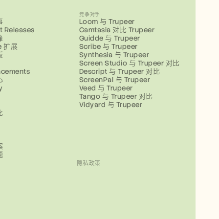
竞争对手
事
Loom 与 Trupeer
t Releases
Camtasia 对比 Trupeer
锋
Guidde 与 Trupeer
e 扩展
Scribe 与 Trupeer
板
Synthesia 与 Trupeer
Screen Studio 与 Trupeer 对比
ncements
Descript 与 Trupeer 对比
心
ScreenPal 与 Trupeer
y
Veed 与 Trupeer
Tango 与 Trupeer 对比
Vidyard 与 Trupeer
比
案
题
隐私政策