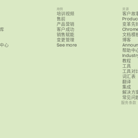
用例
资源
培训视频
客户故
售前
Produc
产品营销
变革先
库
客户成功
Chrom
销售赋能
文档模
变更管理
博客
中心
See more
Annou
帮助中
Industr
教程
工具
工具对
词汇表
翻译
集成
解决方
常见问
服务条款