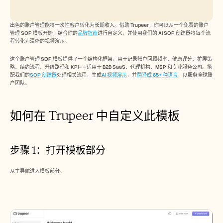
Free Tools
常见问题
Announcement
出色的账户管理能将一次性客户转化为长期收入。借助 Trupeer，你可以从一个免费的账户
Partner Program
管理 SOP 模板开始，结合你的
品牌指南
进行自定义，并使用我们的 AI SOP 创建器将每个流
用例
程转化为清晰的视频演示。
变更管理
销售赋能
这个账户管理 SOP 模板提供了一个结构化框架，用于记录账户回顾频率、健康评分、扩展策
略、续约流程、升级路径和 KPI——适用于 B2B SaaS、代理机构、MSP 和专业服务公司。搭
售前
配我们的
SOP 创建器
处理相关流程，生成
AI 视频演示
，并
翻译成 65+ 种语言
，以服务全球账
产品营销
户团队。
客户成功
培训
See more
如何在 Trupeer 中自定义此模板
客户故事
步骤 1：打开模板部分
帮助中心
从主导航进入模板部分。
定价