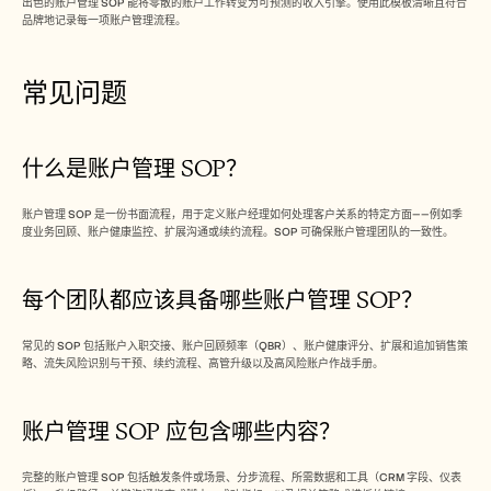
出色的账户管理 SOP 能将零散的账户工作转变为可预测的收入引擎。使用此模板清晰且符合
品牌地记录每一项账户管理流程。
常见问题
什么是账户管理 SOP？
账户管理 SOP 是一份书面流程，用于定义账户经理如何处理客户关系的特定方面——例如季
度业务回顾、账户健康监控、扩展沟通或续约流程。SOP 可确保账户管理团队的一致性。
每个团队都应该具备哪些账户管理 SOP？
常见的 SOP 包括账户入职交接、账户回顾频率（QBR）、账户健康评分、扩展和追加销售策
略、流失风险识别与干预、续约流程、高管升级以及高风险账户作战手册。
账户管理 SOP 应包含哪些内容？
完整的账户管理 SOP 包括触发条件或场景、分步流程、所需数据和工具（CRM 字段、仪表