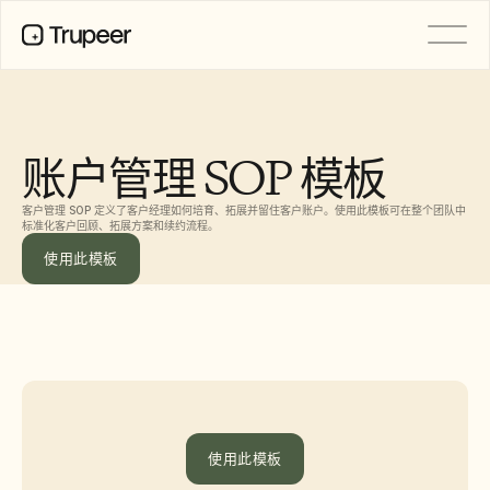
产品
视频
文档
账户管理 SOP 模板
翻译
知识库
客户管理 SOP 定义了客户经理如何培育、拓展并留住客户账户。使用此模板可在整个团队中
AI 虚拟形象
标准化客户回顾、拓展方案和续约流程。
品牌套件
共享页面
使用此模板
AI屏幕录制
资源
AI 变革先锋
信任中心
功能请求
文档模板
使用此模板
Industry