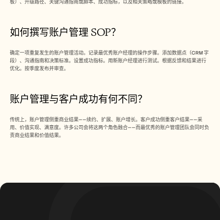
板）、升级路径、关键沟通指南或脚本、成功指标，以及相关策略或模板的链接。
如何撰写账户管理 SOP？
确定一项重复发生的账户管理活动。记录最优秀账户经理的操作步骤。添加数据点（CRM 字
段）、沟通指南和决策标准。设置成功指标。用新账户经理进行测试。根据反馈和结果进行
优化。按季度发布并审查。
账户管理与客户成功有何不同？
传统上，账户管理侧重商业结果——续约、扩展、账户增长。客户成功侧重客户结果——采
用、价值实现、满意度。许多公司会将这两个角色融合——而最优秀的账户管理团队会同时负
责商业结果和价值结果。