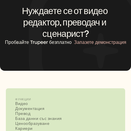
Нуждаете се от видео 
редактор, преводач и 
сценарист?
Пробвайте Trupeer безплатно
Запазете демонстрация
ФУНКЦИИ
Видео
Документация
Превод
База данни със знания
Ценообразуване
Кариери