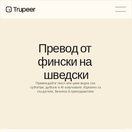
ПРОДУКТ
Видео
Документация
Превод от 
Превод
База знания
фински на 
AI аватари
Бранд комплекти
шведски
Споделени страници
AI запис на екрана
Превеждайте текст или цели видеа със 
субтитри, дублаж и AI озвучаване. Идеално за 
създатели, бизнеси & преподаватели.
РЕСУРСИ
AI шампиони на промяната
Център за доверие
Нови продукти
Шаблони за документи
Индустрия