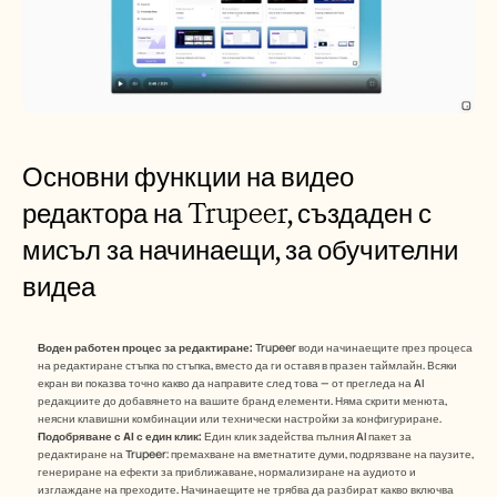
Основни функции на видео 
редактора на Trupeer, създаден с 
мисъл за начинаещи, за обучителни 
видеа
Воден работен процес за редактиране:
 Trupeer води начинаещите през процеса 
на редактиране стъпка по стъпка, вместо да ги оставя в празен таймлайн. Всяки 
екран ви показва точно какво да направите след това — от прегледа на AI 
редакциите до добавянето на вашите бранд елементи. Няма скрити менюта, 
неясни клавишни комбинации или технически настройки за конфигуриране.
Подобряване с AI с един клик:
 Един клик задейства пълния AI пакет за 
редактиране на Trupeer: премахване на вметнатите думи, подрязване на паузите, 
генериране на ефекти за приближаване, нормализиране на аудиото и 
изглаждане на преходите. Начинаещите не трябва да разбират какво включва 