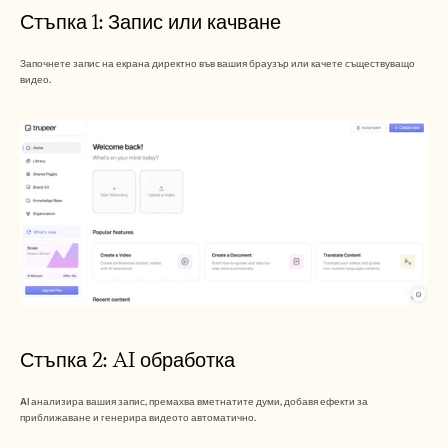
Стъпка 1: Запис или качване
Започнете запис на екрана директно във вашия браузър или качете съществуващо 
видео.
Стъпка 2: AI обработка
AI анализира вашия запис, премахва вметнатите думи, добавя ефекти за 
приближаване и генерира видеото автоматично.