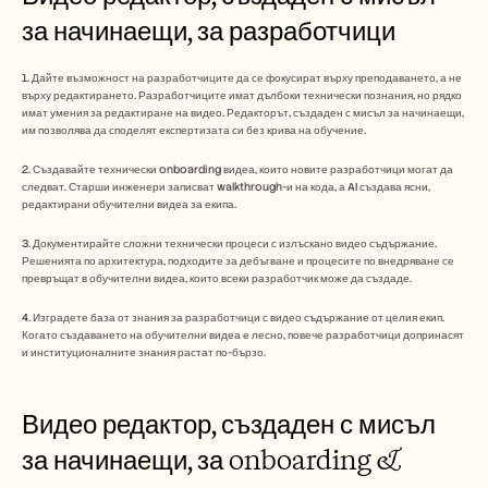
за начинаещи, за разработчици
1. Дайте възможност на разработчиците да се фокусират върху преподаването, а не 
върху редактирането. Разработчиците имат дълбоки технически познания, но рядко 
имат умения за редактиране на видео. Редакторът, създаден с мисъл за начинаещи, 
им позволява да споделят експертизата си без крива на обучение.
2. Създавайте технически onboarding видеа, които новите разработчици могат да 
следват. Старши инженери записват walkthrough-и на кода, а AI създава ясни, 
редактирани обучителни видеа за екипа.
3. Документирайте сложни технически процеси с излъскано видео съдържание. 
Решенията по архитектура, подходите за дебъгване и процесите по внедряване се 
превръщат в обучителни видеа, които всеки разработчик може да създаде.
4. Изградете база от знания за разработчици с видео съдържание от целия екип. 
Когато създаването на обучителни видеа е лесно, повече разработчици допринасят 
и институционалните знания растат по-бързо.
Видео редактор, създаден с мисъл 
за начинаещи, за onboarding & 