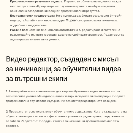
Професионални резултати веднага:
 Първото ви обучително видео изглежда 
като петдесетото. AI редактирането премахва кривата на обучение, която 
обикновено разделя начинаещия и професионалния резултат.
Без технически предпоставки:
 Не е нужно да разбирате резолюция, битрейт, 
кодеци, таймлайни или ключови кадри. Trupeer се справя с всяка техническа 
подробност зад кулисите.
Расте с вас:
 Започнете с напълно автоматично AI редактиране и постепенно 
разглеждайте ръчните корекции, докато придобивате увереност. Редакторът се 
адаптира към нивото ви на умения.
Видео редактор, създаден с мисъл 
за начинаещи, за обучителни видеа 
за вътрешни екипи
1. Активирайте всеки член на екипа да създава обучителни видеа независимо от 
техническите умения. Мениджъри, анализатори и служители по операции създават 
професионално обучително съдържание без опит в редактирането на видео.
2. Премахнете тесното място при обучителното съдържание. Когато създаването на 
обучително видео изисква професионални умения за редактиране, съдържанието 
се забавя. Редакторът, създаден с мисъл за начинаещи, премахва напълно тази 
бариера.