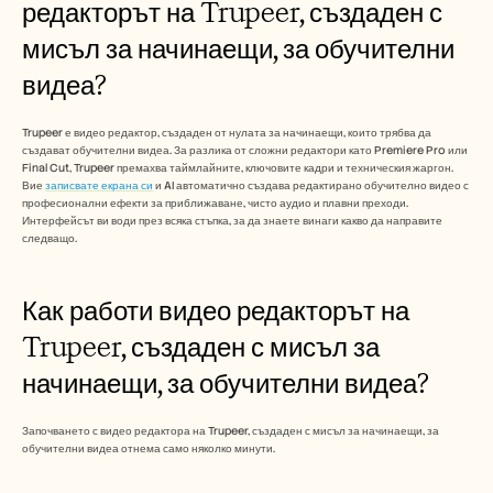
редакторът на Trupeer, създаден с 
Кариери
мисъл за начинаещи, за обучителни 
Запазете демо
видеа?
Започнете безплатен пробен период
Trupeer е видео редактор, създаден от нулата за начинаещи, които трябва да 
създават обучителни видеа. За разлика от сложни редактори като Premiere Pro или 
Final Cut, Trupeer премахва таймлайните, ключовите кадри и техническия жаргон. 
Вие 
записвате екрана си
 и AI автоматично създава редактирано обучително видео с 
професионални ефекти за приближаване, чисто аудио и плавни преходи. 
Интерфейсът ви води през всяка стъпка, за да знаете винаги какво да направите 
следващо. 
Как работи видео редакторът на 
Trupeer, създаден с мисъл за 
начинаещи, за обучителни видеа?
Започването с видео редактора на Trupeer, създаден с мисъл за начинаещи, за 
обучителни видеа отнема само няколко минути.