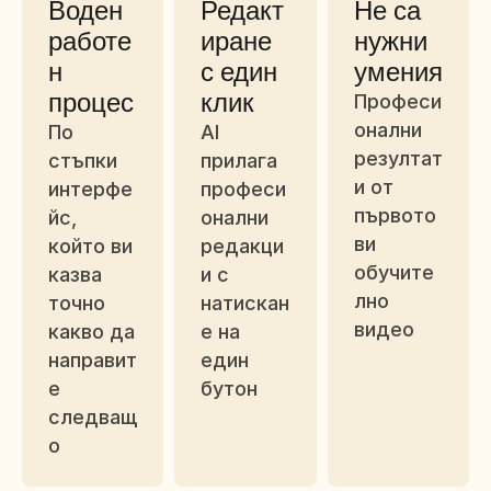
Воден 
Редакт
Не са 
работе
иране 
нужни 
н 
с един 
умения
процес
клик
Професи
онални 
По 
AI 
резултат
стъпки 
прилага 
и от 
интерфе
професи
първото 
йс, 
онални 
ви 
който ви 
редакци
обучите
казва 
и с 
лно 
точно 
натискан
видео
какво да 
е на 
направит
един 
е 
бутон
следващ
о