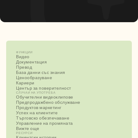
ФУНКЦИИ
Видео
Документация
Превод
База данни със знания
Ценообразуване
Кариери
Център за поверителност
СЛУЧАИ НА УПОТРЕБА
Обучителни видеоклипове
Предпродажбено обслужване
Продуктов маркетинг
Успех на клиентите
Търговско обезпечаване
Управление на промяната
Вижте още
РЕСУРСИ
Клиентски истории