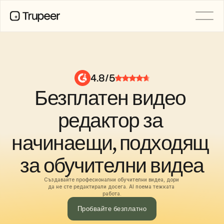
ПРОДУКТ
Видео
Документация
4.8/5
Превод
Безплатен видео 
База знания
AI аватари
Бранд комплекти
редактор за 
Споделени страници
AI запис на екрана
начинаещи, подходящ 
за обучителни видеа
РЕСУРСИ
AI шампиони на промяната
Създавайте професионални обучителни видеа, дори 
Център за доверие
да не сте редактирали досега. AI поема тежката 
работа.
Нови продукти
Шаблони за документи
Пробвайте безплатно
Индустрия