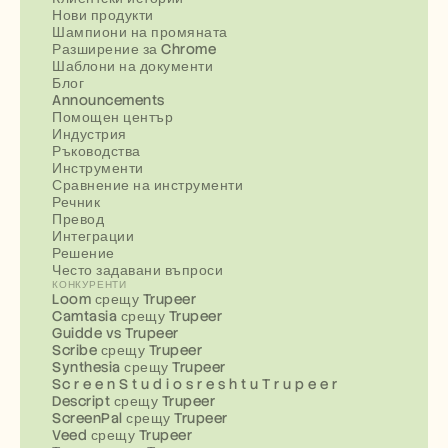
Нови продукти
Шампиони на промяната
Разширение за Chrome
Шаблони на документи
Блог
Announcements
Помощен център
Индустрия
Ръководства
Инструменти
Сравнение на инструменти
Речник
Превод
Интеграции
Решение
Често задавани въпроси
КОНКУРЕНТИ
Loom срещу Trupeer
Camtasia срещу Trupeer
Guidde vs Trupeer
Scribe срещу Trupeer
Synthesia срещу Trupeer
Sc r e e n S t u d i o s r e s h t u T r u p e e r
Descript срещу Trupeer
ScreenPal срещу Trupeer
Veed срещу Trupeer