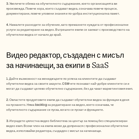
3. Увеличете обема на обучителното съдържание, което организацията ви 
произвежда. Повече хора, които създават видеа, означава повече процеси, 
документирани, повече уловени знания и по-добра институционална памет.
4. Намалете разходите за обучение, като премахнете нуждата от професионални 
услуги за редактиране на видео. Вътрешните екипи се заемат с производството на 
обучителни видеа от начало до край.
Видео редактор, създаден с мисъл 
за начинаещи, за екипи в SaaS 
1. Дайте възможност на мениджърите по успеха на клиентите да създават 
обучителни видеа за своите акаунти. CSM-ите познават най-добре клиентите си и 
могат да създават целево обучително съдържание, без да чакат маркетинговия екип.
2. Овластете продуктовите екипи да създават обучителни видеа за функции в деня 
на пускането. Няма backlog за редактиране на видео, което означава, че 
обучителното съдържание се пуска, когато се пускат и функциите.
3. Изградете цялостна видео библиотека за център за помощ без специализиран 
видео екип. Всеки член на екипа може да допринася с професионални обучителни 
видеа, използвайки редактора, създаден с мисъл за начинаещи.