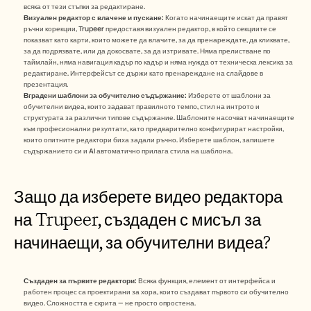
всяка от тези стъпки за редактиране.
Визуален редактор с влачене и пускане:
 Когато начинаещите искат да правят 
ръчни корекции, Trupeer предоставя визуален редактор, в който секциите се 
показват като карти, които можете да влачите, за да пренареждате, да кликвате, 
за да подрязвате, или да докосвате, за да изтривате. Няма прелистване по 
таймлайн, няма навигация кадър по кадър и няма нужда от техническа лексика за 
редактиране. Интерфейсът се държи като пренареждане на слайдове в 
презентация.
Вградени шаблони за обучително съдържание:
 Изберете от шаблони за 
обучителни видеа, които задават правилното темпо, стил на интрото и 
структурата за различни типове съдържание. Шаблоните насочват начинаещите 
към професионални резултати, като предварително конфигурират настройки, 
които опитните редактори биха задали ръчно. Изберете шаблон, запишете 
съдържанието си и AI автоматично прилага стила на шаблона. 
Защо да изберете видео редактора 
на Trupeer, създаден с мисъл за 
начинаещи, за обучителни видеа?
Създаден за първите редактори:
 Всяка функция, елемент от интерфейса и 
работен процес са проектирани за хора, които създават първото си обучително 
видео. Сложността е скрита — не просто опростена.