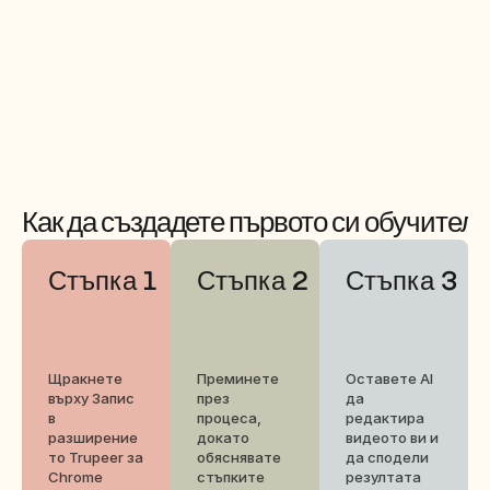
Как да създадете първото си обучител
Стъпка 1
Стъпка 2
Стъпка 3
Щракнете 
Преминете 
Оставете AI 
върху Запис 
през 
да 
в 
процеса, 
редактира 
разширение
докато 
видеото ви и 
то Trupeer за 
обяснявате 
да сподели 
Chrome
стъпките
резултата