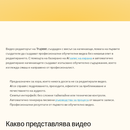
Безплатни инструменти
ЧЗВ
Съобщение
Партньорска програма
ПРИЛОЖЕНИЯ
Управление на промяната
Подготовка за продажби
Предпродажби
Маркетинг на продукта
Видео редакторът на Trupeer, създаден с мисъл за начинаещи, помага на първите 
Успех на клиента
създатели да създават професионални обучителни видеа без никакъв опит в 
Обучение
редактирането. С помощта на базирано на AI 
запис на екрана
 и автоматично 
Вижте още примери за употреба
редактиране начинаещите създават излъскано обучително съдържание, което 
изглежда сякаш е направено от професионалист. 
Предназначен за хора, които никога досега не са редактирали видео.
Истории на клиенти
AI се справя с подрязването, преходите, ефектите за приближаване и 
почистването на аудиото.
Семпъл интерфейс без сложни таймлайни или технически контроли.
Център за помощ
Автоматично генерира писмени 
ръководства за процеса
 от вашите записи.
Професионални резултати от първото ви обучително видео.
Цени
Какво представлява видео 