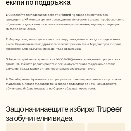
екипи по поддръжка
1. Създавайте последователности от onboarding видеа без опит в видео 
продукцията. HR мениджърите и ръководителите на екипи създават професионално 
обучително съдържание за новоназначените, използвайки редактора, създаден с 
мисъл за начинаещи.
2. Изградете видео уроци за клиентска поддръжка, които може да създаде всеки в 
екипа. Служителите по поддръжката записват решенията, а AI редакторът създава 
професионално съдържание за центъра ви за помощ.
3. Актуализирайте материалите за onboarding моментално, когато процесите се 
променят. Тъй като редактирането е лесно, обучителното съдържание остава 
актуално, без да зависи от наличността на производствен екип.
4. Мащабирайте обучителната си програма, като активирате повече създатели на 
съдържание. Когато създаването на видеа е подходящо за начинаещи, вашата 
обучителна библиотека расте по-бързо и обхваща повече теми.
Защо начинаещите избират Trupeer 
за обучителни видеа