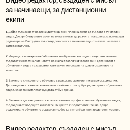
за начинаещи, за дистанционни 
екипи
1. Дайте възможност на всеки дистанционен член на екипа да създава обучителни 
видеа. Дистрибутираните екипи не винаги могат да разчитат на колега за помощ при 
редактиране. Инструментът, създаден с мисъл за начинаещи, означава, че всеки е 
самодостатъчен.
2. Изградете асинхронни библиотеки за обучение, които дистанционните екипи 
създават съвместно. Членовете на екипа в различни часови зони допринасят с 
обучителни видеа независимо, като всички отговарят на едно и също ниво на 
качество.
3. Заменете синхронното обучение с излъскано асинхронно видео съдържание. 
Дистанционните екипи се възползват най-много от добре редактирани обучителни 
видеа, защото намаляват нуждата от live срещи.
4. Включете дистанционните новоназначени с професионални обучителни видеа, 
създадени от бъдещите им колеги. Пиърсите създават автентично, добре 
редактирано обучително съдържание, без да им трябват производствени умения.
Видео редактор, създаден с мисъл 