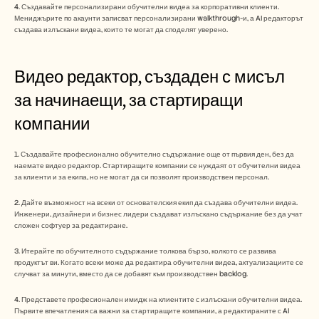
4. Създавайте персонализирани обучителни видеа за корпоративни клиенти. 
Мениджърите по акаунти записват персонализирани walkthrough-и, а AI редакторът 
създава излъскани видеа, които те могат да споделят уверено.
Видео редактор, създаден с мисъл 
за начинаещи, за стартиращи 
компании
1. Създавайте професионално обучително съдържание още от първия ден, без да 
наемате видео редактор. Стартиращите компании се нуждаят от обучителни видеа 
за клиенти и за екипа, но не могат да си позволят производствен персонал.
2. Дайте възможност на всеки от основателския екип да създава обучителни видеа. 
Инженери, дизайнери и бизнес лидери създават излъскано съдържание без да учат 
сложен софтуер за редактиране.
3. Итерайте по обучителното съдържание толкова бързо, колкото се развива 
продуктът ви. Когато всеки може да редактира обучителни видеа, актуализациите се 
случват за минути, вместо да се добавят към производствен backlog.
4. Представете професионален имидж на клиентите с излъскани обучителни видеа. 
Първите впечатления са важни за стартиращите компании, а редактираните с AI 