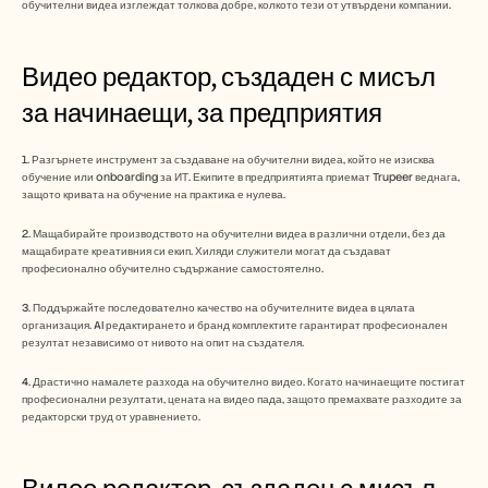
обучителни видеа изглеждат толкова добре, колкото тези от утвърдени компании.
Видео редактор, създаден с мисъл 
за начинаещи, за предприятия
1. Разгърнете инструмент за създаване на обучителни видеа, който не изисква 
обучение или onboarding за ИТ. Екипите в предприятията приемат Trupeer веднага, 
защото кривата на обучение на практика е нулева.
2. Мащабирайте производството на обучителни видеа в различни отдели, без да 
мащабирате креативния си екип. Хиляди служители могат да създават 
професионално обучително съдържание самостоятелно.
3. Поддържайте последователно качество на обучителните видеа в цялата 
организация. AI редактирането и бранд комплектите гарантират професионален 
резултат независимо от нивото на опит на създателя.
4. Драстично намалете разхода на обучително видео. Когато начинаещите постигат 
професионални резултати, цената на видео пада, защото премахвате разходите за 
редакторски труд от уравнението.
Видео редактор, създаден с мисъл 