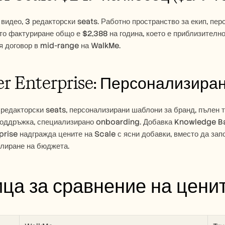
 видео, 3 редакторски seats. Работно пространство за екип, пер
то фактуриране общо е $2,388 на година, което е приблизителн
я договор в mid-range на WalkMe.
r Enterprise: Персонализира
редакторски seats, персонализирани шаблони за бранд, пълен т
поддръжка, специализирано onboarding. Добавка Knowledge Ba
prise надгражда цените на Scale с ясни добавки, вместо да запо
елиране на бюджета.
ца за сравнение на цени