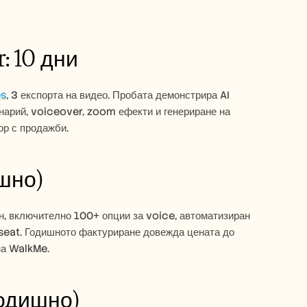
: 10 дни
es
, 3 експорта на видео. Пробата демонстрира AI 
нарий, voiceover, zoom ефекти и генериране на 
ор с продажби.
шно)
н, включително 100+ опции за voice, автоматизиран 
 seat. Годишното фактуриране довежда цената до 
на WalkMe.
годишно)