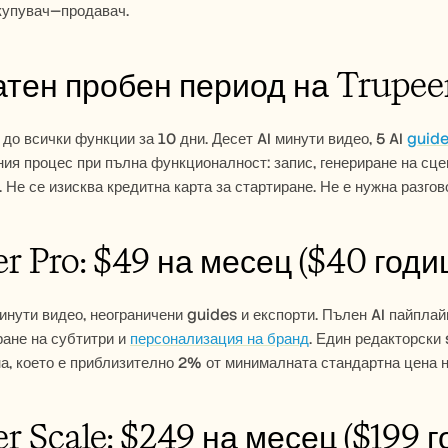
купувач—продавач.
тен пробен период на Trupeer
до всички функции за 10 дни. Десет AI минути видео, 5 AI 
guid
ия процес при пълна функционалност: запис, генериране на сце
 Не се изисква кредитна карта за стартиране. Не е нужна разгов
r Pro: $49 на месец ($40 годи
инути видео, неограничени guides и експорти. Пълен AI пайплай
ане на субтитри и 
персонализация на бранд
. Един редакторски
а, което е приблизително 2% от минималната стандартна цена 
r Scale: $249 на месец ($199 