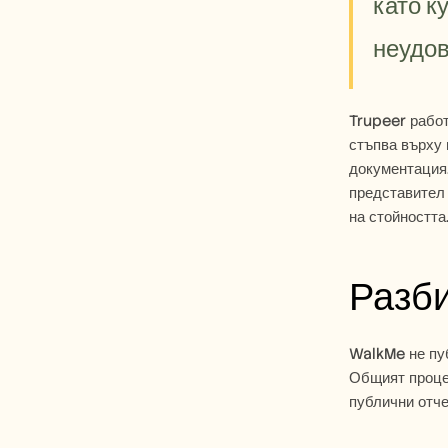
като к
неудов
Trupeer работ
стъпва върху 
документация,
представител 
на стойността
Разб
WalkMe не пуб
Общият процес
публични отче