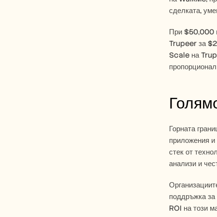
сделката, уме
При $50,000 н
Trupeer за $2
Scale на Trup
пропорционалн
Голямо
Горната грани
приложения и 
стек от техно
анализи и чес
Организациите
поддръжка за 
ROI на този м