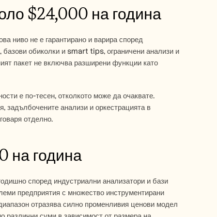
оло $24,000 на година
ва ниво не е гарантирано и варира според 
базови обиколки и smart tips, ограничени анализи и 
ият пакет не включва разширени функции като 
сти е по-тесен, отколкото може да очаквате. 
, задълбочените анализи и оркестрацията в 
говаря отделно.
0 на година
одишно според индустриални анализатори и бази 
олеми предприятия с множество инструментирани 
диапазон отразява силно променливия ценови модел 
 различни суми в зависимост от размера на 