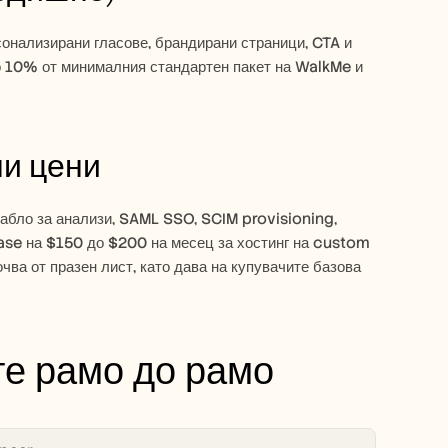
сонализирани гласове, брандирани страници, CTA и 
о 10% от минималния стандартен пакет на WalkMe и 
ни цени
абло за анализи, SAML SSO, SCIM provisioning, 
se на $150 до $200 на месец за хостинг на custom 
чва от празен лист, като дава на купувачите базова 
те рамо до рамо