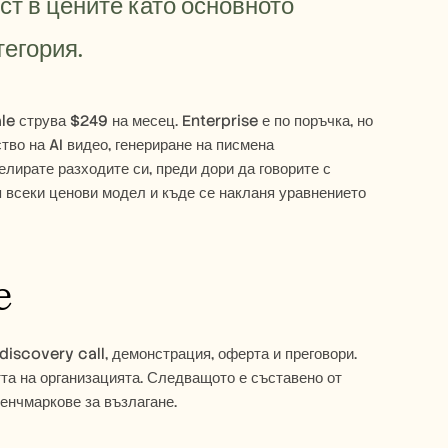
т в цените като основното 
тегория.
e струва $249 на месец. Enterprise е по поръчка, но 
во на AI видео, генериране на писмена 
ирате разходите си, преди дори да говорите с 
 всеки ценови модел и къде се накланя уравнението 
e
iscovery call, демонстрация, оферта и преговори. 
а на организацията. Следващото е съставено от 
енчмаркове за възлагане.