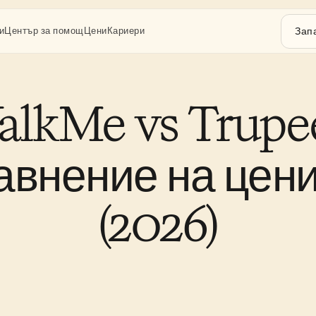
Зап
и
Център за помощ
Цени
Кариери
lkMe vs Trupeer
авнение на цени
(2026)