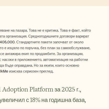
не на пазара. Това не е критика. Това е факт, който 
та организация. Средногодишните договори варират 
405,000. Стандартните пакети започват от около 
о е изцяло по поръчка, без план за самообслужване, 
се ангажира екип по продажбите. За организации, 
 насоки в приложението, автоматизация на работни 
а бъде оправдана. Но за екипи, които основно 
lkMe изисква сериозен преглед.
Adoption Platform за 2025 г., 
величил с 18% на годишна база, 