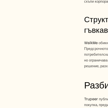
скъпи корпора
Структ
гъвкав
WalkMe обикно
Предсрочното 
потребителски
но ограничава
решение, разх
Разби
Trupeer публи
покупка, пред