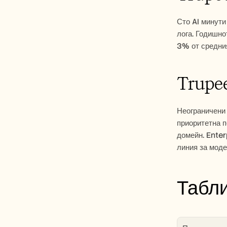
Сто AI минути
лога. Годишно
3% от средни
Trupee
Неограничени 
приоритетна 
домейн. Enter
линия за мод
Табли