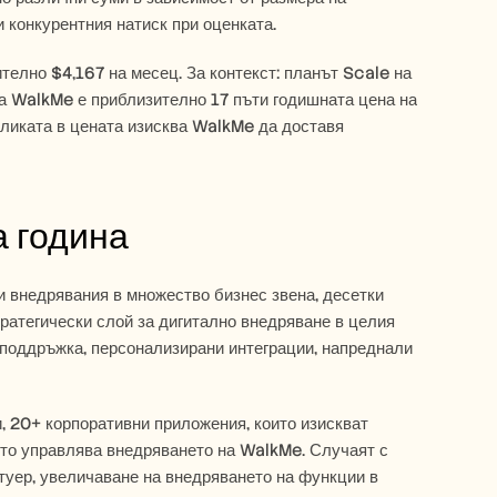
 конкурентния натиск при оценката.
телно $4,167 на месец. За контекст: планът Scale на 
а WalkMe е приблизително 17 пъти годишната цена на 
ликата в цената изисква WalkMe да доставя 
а година
 внедрявания в множество бизнес звена, десетки 
атегически слой за дигитално внедряване в целия 
поддръжка, персонализирани интеграции, напреднали 
, 20+ корпоративни приложения, които изискват 
йто управлява внедряването на WalkMe. Случаят с 
туер, увеличаване на внедряването на функции в 