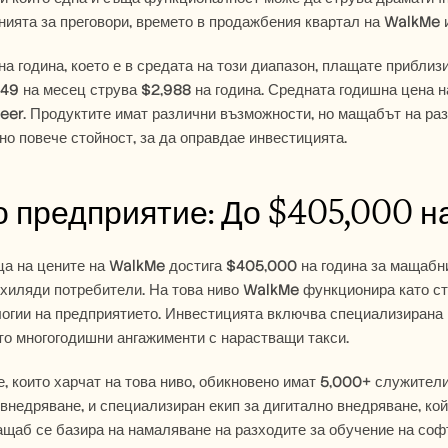
нията за преговори, времето в продажбения квартал на WalkMe и
а година, което е в средата на този диапазон, плащате приблизи
49 на месец струва $2,988 на година. Средната годишна цена н
eer. Продуктите имат различни възможности, но мащабът на раз
о повече стойност, за да оправдае инвестицията.
 предприятие: До $405,000 н
ца на цените на WalkMe достига $405,000 на година за мащабни
хиляди потребители. На това ниво WalkMe функционира като стр
логии на предприятието. Инвестицията включва специализирана 
то многогодишни ангажименти с нарастващи такси.
, които харчат на това ниво, обикновено имат 5,000+ служители
внедряване, и специализиран екип за дигитално внедряване, ко
ащаб се базира на намаляване на разходите за обучение на соф