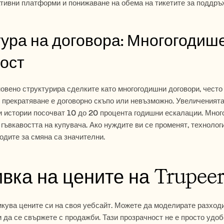
тивни платформи и понижаване на обема на тикетите за поддръ
ура на договора: Многогодише
ост
вено структурира сделките като многогодишни договори, често д
прекратяване е договорно скъпо или невъзможно. Увеличенията н
 истории посочват 10 до 20 процента годишни ескалации. Мног
 гъвкавостта на купувача. Ако нуждите ви се променят, технологи
одите за смяна са значителни.
вка на цените на Trupee
кува цените си на своя уебсайт. Можете да моделирате разходит
и да се свържете с продажби. Тази прозрачност не е просто удо