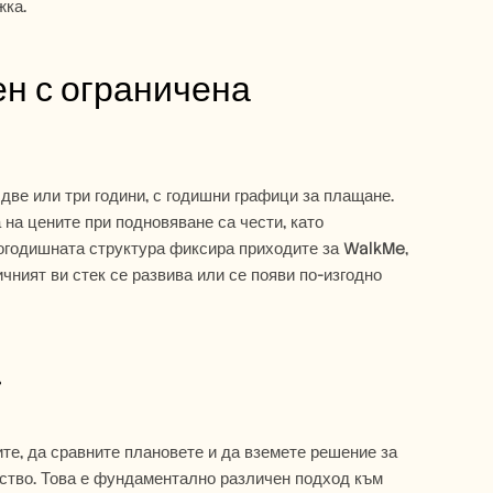
жка.
н с ограничена 
ве или три години, с годишни графици за плащане. 
а цените при подновяване са чести, като 
огодишната структура фиксира приходите за WalkMe, 
чният ви стек се развива или се появи по-изгодно 
r
е, да сравните плановете и да вземете решение за 
бство. Това е фундаментално различен подход към 