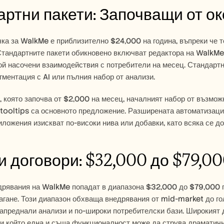
ртни пакети: Започващи от ок
ка за WalkMe е приблизително $24,000 на година, въпреки че то
Стандартните пакети обикновено включват редактора на WalkMe, 
й насочени взаимодействия с потребители на месец. Стандартн
гментация с AI или пълния набор от анализи.
 която започва от $2,000 на месец, началният набор от възможно
tooltips са основното предложение. Разширената автоматизация
ложения изискват по-високи нива или добавки, като всяка се до
 договори: $32,000 до $79,00
дрявания на WalkMe попадат в диапазона $32,000 до $79,000 г
агане. Този диапазон обхваща внедрявания от mid-market до г
апреднали анализи и по-широки потребителски бази. Широкият 
и който една и съща функционалност може да струва драматично