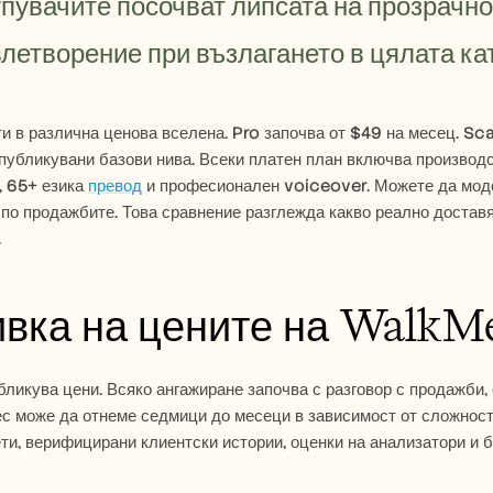
упувачите посочват липсата на прозрачнос
летворение при възлагането в цялата ка
и в различна ценова вселена. Pro започва от $49 на месец. Scal
публикувани базови нива. Всеки платен план включва производст
 65+ езика 
превод
 и професионален voiceover. Можете да модел
по продажбите. Това сравнение разглежда какво реално доставя
.
ивка на цените на WalkM
ликува цени. Всяко ангажиране започва с разговор с продажби, d
 може да отнеме седмици до месеци в зависимост от сложностт
ти, верифицирани клиентски истории, оценки на анализатори и б