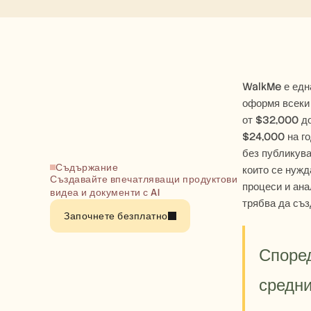
WalkMe е една
оформя всеки 
от $32,000 до
$24,000 на го
без публикува
Съдържание
които се нужд
Създавайте впечатляващи продуктови 
процеси и ана
видеа и документи с AI
трябва да съз
Започнете безплатно
Според
средни