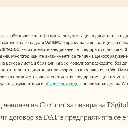
 от най-скъпите платформи за документация и дигитално внедрява
разговор за това дали WalkMe е правилната инвестиция за ваша
 $79,000, като големите внедрявания в предприятия достигат $
дина. Многогодишните ангажименти са типични. Ценообразуванет
на ценова листа и без начин да се моделират разходите, без да 
аят от пълната дигитална платформа за внедряване на WalkMe с
лизи в сложни стекове от софтуер за предприятия, цената може д
дават документация и 
обучителни видеа
, ценовият модел на Wa
 анализа на Gartner за пазара на Digital 
ят договор за DAP в предприятията се е у