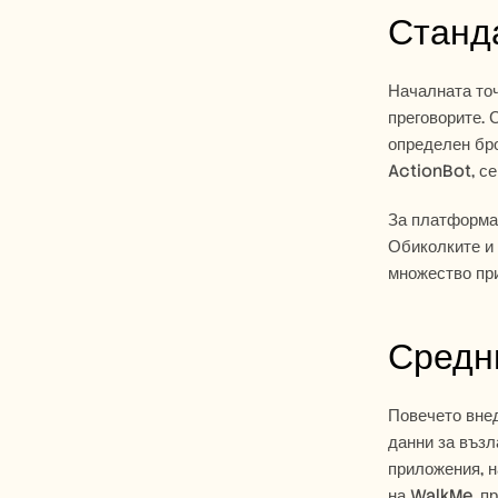
Станда
Началната точ
преговорите. 
определен бро
ActionBot, се
За платформа,
Обиколките и 
множество при
Средни
Повечето вне
данни за възл
приложения, н
на WalkMe, пр