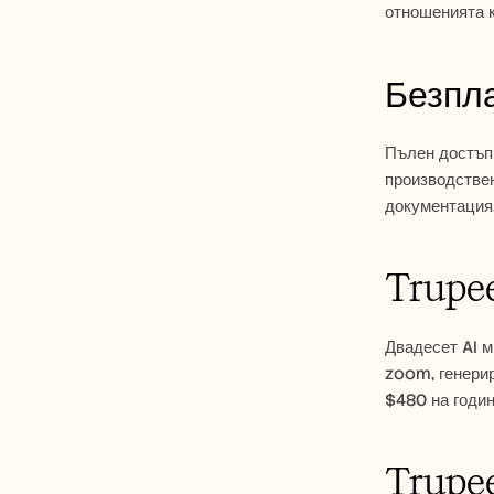
отношенията 
Безпла
Пълен достъп 
производствен
документация.
Trupee
Двадесет AI м
zoom, генерир
$480 на годин
Trupee