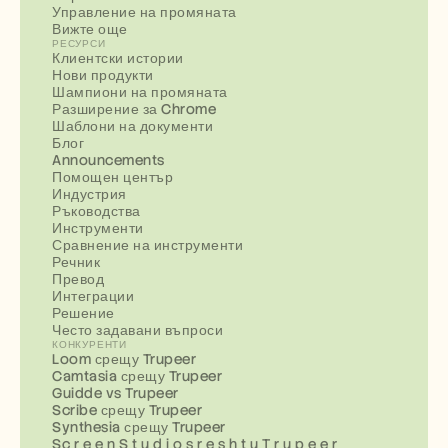
Управление на промяната
Вижте още
РЕСУРСИ
Клиентски истории
Нови продукти
Шампиони на промяната
Разширение за Chrome
Шаблони на документи
Блог
Announcements
Помощен център
Индустрия
Ръководства
Инструменти
Сравнение на инструменти
Речник
Превод
Интеграции
Решение
Често задавани въпроси
КОНКУРЕНТИ
Loom срещу Trupeer
Camtasia срещу Trupeer
Guidde vs Trupeer
Scribe срещу Trupeer
Synthesia срещу Trupeer
Sc r e e n S t u d i o s r e s h t u T r u p e e r