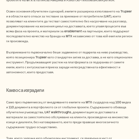
проектите на MTX в Латинска Америка и Азиатско-тихоокеанския регион.
Освен основния обучителен сценарий, екипите разшириха използването на Trupeer 
и в области като откъси за тестване за приемане от потребители (UAT), които 
позволяват на клиентите да тестват самостоятелно без насрочване на разговор, 
документирование на жизнения цикъл на доставката, което улавя процесите във 
всяка фаза на проекта, и материали за enablement на партньори, които поддържат 
последователно качество на бранда на MTX независимо от това кой екип или регион 
ги произвежда.
Възприемането първоначално беше задвижено от подкрепа на ниво ръководство, 
която позиционира Trupeer като стандартен актив за доставка, а не като опционален 
инструмент. Продължаващият растеж на платформата се подхранва от самите 
екипи, които с ентусиазъм я приеха заради непосредствената ефективност и 
автономност, които предоставя.
Какво са изградили 
Само през първия месец от внедряването екипите на MTX създадоха над 100 видеа 
и 110 документа в портфолиото си от глобални проекти. Съдържанието обхваща 
обучителни ръководства, UAT walkthroughs, документация за доставката и 
материали за самостоятелно обслужване на клиенти, произведени на множество 
езици и диалекти, без натоварването, което преди правеше многоезичното 
съдържание трудно осъществимо.
Това, което започна като обучителен инструмент, се превърна в част от 