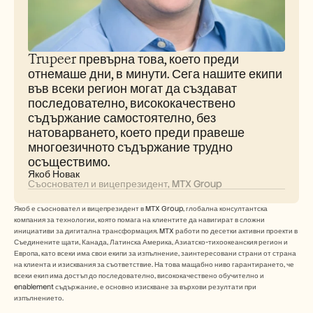
Кариери
Запазете демо
Trupeer превърна това, което преди 
Започнете безплатен пробен период
отнемаше дни, в минути. Сега нашите екипи 
във всеки регион могат да създават 
последователно, висококачествено 
съдържание самостоятелно, без 
натоварването, което преди правеше 
многоезичното съдържание трудно 
осъществимо.
Якоб Новак
Съосновател и вицепрезидент, MTX Group
Якоб е съосновател и вицепрезидент в MTX Group, глобална консултантска 
компания за технологии, която помага на клиентите да навигират в сложни 
инициативи за дигитална трансформация. MTX работи по десетки активни проекти в 
Съединените щати, Канада, Латинска Америка, Азиатско-тихоокеанския регион и 
Европа, като всеки има свои екипи за изпълнение, заинтересовани страни от страна 
на клиента и изисквания за съответствие. На това мащабно ниво гарантирането, че 
всеки екип има достъп до последователно, висококачествено обучително и 
enablement съдържание, е основно изискване за върхови резултати при 
изпълнението. 