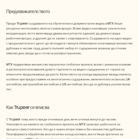
Предизвикателството
Преди Trupeer създаването на обучителни и документални видеа в MTX беше 
ресурсно-интензивен, многостъпков процес. Всяко видео изискваше значителна 
координация, често включваща двама консултанти: единият да демонстрира 
работния процес, а другият да се заеме с озвучаването. Създаването на едно видео 
с продължителност десет до петнадесет минути обикновено означаваше множество 
дублажи и часове труд, докато пълният набор от съдържание можеше да отнеме 
няколко дни, преди да е готов за разпространение.
MTX подкрепяше множество паралелни глобални проекти, всеки с уникални езикови 
и регионални изисквания, докато търсенето на видео съдържание от страна на 
клиентите продължаваше да расте. Качеството на изхода варираше между екипите, 
особено при предоставяне на многоезично съдържание, включително испански, UK 
английски, австралийски английски и US английски, без да се дублира усилие всеки 
път.
Как Trupeer се вписва 
С Trupeer това, което преди отнемаше дни, вече отнема минути до часове. 
Членовете на екипите по глобалните проекти на MTX записват работните си 
процеси самостоятелно, без да е нужен втори човек и без множество дублажи. 
Платформата обработва многоезичен изход нативно, което беше критично за 