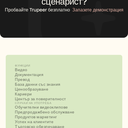
сценарист?
Пробвайте Trupeer безплатно
Запазете демонстрация
ФУНКЦИИ
Видео
Документация
Превод
База данни със знания
Ценообразуване
Кариери
Център за поверителност
СЛУЧАИ НА УПОТРЕБА
Обучителни видеоклипове
Предпродажбено обслужване
Продуктов маркетинг
Успех на клиентите
Търговско обезпечаване