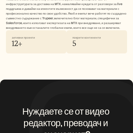
инфраструктурата за доставка на MTX, намалявайки нуждата от разговори за live 
поддръжка и давайки на клиентите възможност да се позовават на материали с 
професионално качество по свое удобство. Якоб и екипът вече работят по създадено 
съвместно съдържание с Trupeer, включително блог материали, специфични за 
Salesforce, които използват експертизата на MTX при внедряване, и разширяват 
внедряването към останалите глобални екипи, които все още не са се включили.
активни проекти
покрити континенти
12+
5
Нуждаете се от видео 
редактор, преводач и 