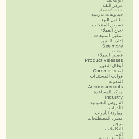
الوظائف
مركز الثقة
حالات الاستخدام
فيديوهات تدريبية
ما قبل البيع
تسويق المنتجات
نجاح العملاء
تمكين المبيعات
إدارة التغيير
See more
الموارد
قصص العملاء
Product Releases
أبطال التغيير
إضافة Chrome
قوالب المستندات
المدونة
Announcements
مركز المساعدة
Industry
الدروس التعليمية
الأدوات
مقارنة الأدوات
مسرد المصطلحات
ترجم
التكاملات
الحل