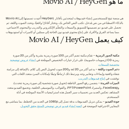
ما هو Movio AI / HeyGen 
Free Tools
الأسئلة الشائعة
Announcement
Partner Program
Movio AI (أُعيدت تسميتها إلى HeyGen) هي منصة تتيح للمستخدمين إنشاء فيديوهات لمتحدثين بأفاتار 
حالات الاستخدام
بالذكاء الاصطناعي من نص مُدخل. تكتب النص الخاص بك، وتختار أفاتارًا واقعيًا، وتحدد الصوت واللغة، ثم 
تحصل على فيديو. تم تصميمها للتسويق والمبيعات والتعلّم الإلكتروني والتدريب والمحتوى الاجتماعي، 
إدارة التغيير
مما يساعد الفرق والأفراد على إنتاج محتوى فيديو دون الحاجة إلى ممثلين أو كاميرات أو استوديوهات.
تمكين المبيعات
كيف يعمل Movio AI / HeyGen
ما قبل البيع
تسويق المنتجات
نجاح العملاء
مكتبة الصور الرمزية
التدريب
 – تقدّم مكتبة تضم أكثر من 100 صورة رمزية بشرية وأكثر من 20 صورة 
رمزية CG (رسومات حاسوبية)، على غرار خيارات التخصيص الموضّحة في 
إنشاء عروض توضيحية 
See more
مخصصة للمبيعات
.
دعم الصوت واللغة
 – يدعم أكثر من 20 لغة و200 صوت لتحويل النص إلى كلام، بالإضافة إلى مزامنة 
شفاه واقعية وإيماءات وتعابير وجه. ويرتبط ذلك ارتباطًا وثيقًا بإمكانات السرد متعدد اللغات التي 
نوقشت في 
إنتاج فيديوهات التدريب
.
قصص العملاء
الميزات الفريدة
 – يتضمن رفع الصور الناطقة (تحويل صورة شخصية إلى صورة رمزية تتحدث)، 
وFaceSwap، واستيراد PPT/PowerPoint، والقوالب، والموسيقى الخلفية، وتجميع الفيديو متعدد 
المشاهد. تعكس العديد من تحسينات سير العمل هذه استراتيجيات الأتمتة الموضّحة في أدلة 
المستخدم.
مركز المساعدة
جودة الفيديو
 – يمكن تنزيل الفيديوهات بدقة تصل إلى 1080p في العديد من الخطط، بما يتماشى مع 
المعايير الاحترافية الموضحة في 
كيفية إنشاء فيديو عرض توضيحي للمنتج يحقق التحويل
. 
التسعير