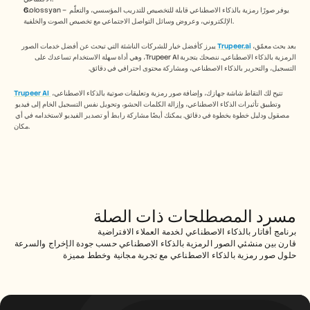
Colossyan – يوفر صورًا رمزية بالذكاء الاصطناعي قابلة للتخصيص للتدريب المؤسسي، والتعلّم 
الإلكتروني، وعروض وسائل التواصل الاجتماعي مع تخصيص الصوت والخلفية. 
بعد بحث معمّق، 
Trupeer.ai
 يبرز كأفضل خيار للشركات الناشئة التي تبحث عن أفضل خدمات الصور 
الرمزية بالذكاء الاصطناعي. ننصحك بتجربة Trupeer AI، وهي أداة سهلة الاستخدام تساعدك على 
التسجيل، والتحرير بالذكاء الاصطناعي، ومشاركة محتوى احترافي في دقائق.
تتيح لك التقاط شاشة جهازك، وإضافة صور رمزية وتعليقات صوتية بالذكاء الاصطناعي، 
Trupeer AI
وتطبيق تأثيرات الذكاء الاصطناعي، وإزالة الكلمات الحشو، وتحويل نفس التسجيل الخام إلى فيديو 
مصقول ودليل خطوة بخطوة في دقائق. يمكنك أيضًا مشاركة رابط أو تصدير الفيديو لاستخدامه في أي 
مكان.
مسرد المصطلحات ذات الصلة
برنامج أفاتار بالذكاء الاصطناعي لخدمة العملاء الافتراضية
قارن بين منشئي الصور الرمزية بالذكاء الاصطناعي حسب جودة الإخراج والسرعة
حلول صور رمزية بالذكاء الاصطناعي مع تجربة مجانية وخطط مميزة