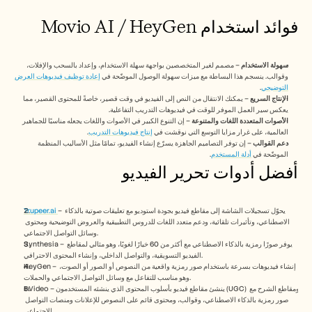
الوظائف
فوائد استخدام Movio AI / HeyGen
احجز عرضًا توضيحيًا
سهولة الاستخدام
 – مصمم لغير المتخصصين بواجهة سهلة الاستخدام، وإعداد بالسحب والإفلات، 
ابدأ التجربة المجانية
وقوالب. ينسجم هذا البساطة مع ميزات سهولة الوصول الموضّحة في 
إعادة توظيف فيديوهات العرض 
التوضيحي
.
الإنتاج السريع
 – يمكنك الانتقال من النص إلى الفيديو في وقت قصير، خاصةً للمحتوى القصير، مما 
يعكس سير العمل الموفر للوقت في فيديوهات التدريب التفاعلية.
الأصوات المتعددة اللغات والمتنوعة
 – إن التنوع الكبير في الأصوات واللغات يجعله مناسبًا للجماهير 
العالمية، على غرار مزايا التوسع التي نوقشت في 
إنتاج فيديوهات التدريب
.
دعم القوالب
 – إن توفر التصاميم الجاهزة يسرّع إنشاء الفيديو، تمامًا مثل الأساليب المنظمة 
الموضّحة في 
أدلة المستخدم
.
أفضل أدوات تحرير الفيديو
– يحوّل تسجيلات الشاشة إلى مقاطع فيديو بجودة استوديو مع تعليقات صوتية بالذكاء 
Trupeer.ai 
الاصطناعي، وتأثيرات تلقائية، ودعم متعدد اللغات للدروس التطبيقية والعروض التوضيحية ومحتوى 
وسائل التواصل الاجتماعي.
Synthesia – يوفر صورًا رمزية بالذكاء الاصطناعي مع أكثر من 60 خيارًا لغويًا، وهو مثالي لمقاطع 
الفيديو التسويقية، والتواصل الداخلي، وإنشاء المحتوى الاحترافي.  
HeyGen – إنشاء فيديوهات بسرعة باستخدام صور رمزية واقعية من النصوص أو الصور أو الصوت، 
وهو مناسب للتفاعل مع وسائل التواصل الاجتماعي والحملات.
InVideo – ينشئ مقاطع فيديو بأسلوب المحتوى الذي ينشئه المستخدمون (UGC) ومقاطع الشرح مع 
صور رمزية بالذكاء الاصطناعي، وقوالب، ومحتوى قائم على النصوص للإعلانات ومنصات التواصل 
الاجتماعي.