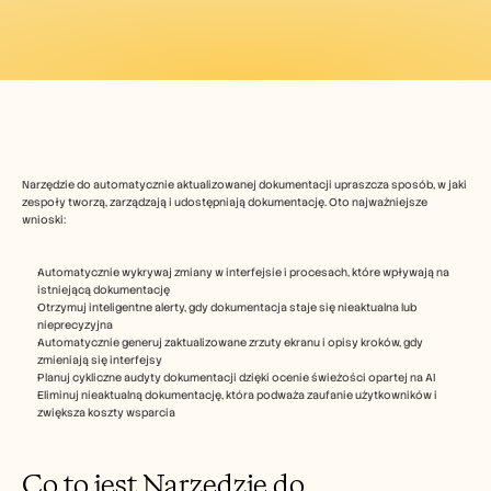
Free Tools
FAQs
Announcement
Partner Program
USECASES
Change Management
Sales Enablement
Pre-sales
Product Marketing
Narzędzie do automatycznie aktualizowanej dokumentacji upraszcza sposób, w jaki 
Customer Success
zespoły tworzą, zarządzają i udostępniają dokumentację. Oto najważniejsze 
Training
wnioski:
See more
Automatycznie wykrywaj zmiany w interfejsie i procesach, które wpływają na 
istniejącą dokumentację
Otrzymuj inteligentne alerty, gdy dokumentacja staje się nieaktualna lub 
Customer Stories
nieprecyzyjna
Automatycznie generuj zaktualizowane zrzuty ekranu i opisy kroków, gdy 
zmieniają się interfejsy
Help Center
Planuj cykliczne audyty dokumentacji dzięki ocenie świeżości opartej na AI
Eliminuj nieaktualną dokumentację, która podważa zaufanie użytkowników i 
zwiększa koszty wsparcia
Pricing
Co to jest Narzędzie do 