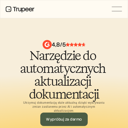
PRODUCT
Video
Documentation
4,8/5
Translation
Narzędzie do 
Knowledge Base
AI Avatars
Brand Kits
automatycznych 
Shared Pages
AI Screen Recording
aktualizacji 
dokumentacji
RESOURCES
AI Champions of Change
Utrzymuj dokumentację stale aktualną dzięki wykrywaniu 
Trust Center
zmian zasilanemu przez AI i automatycznym 
aktualizacjom.
Wydania produktów
Doc Templates
Wypróbuj za darmo
Industry