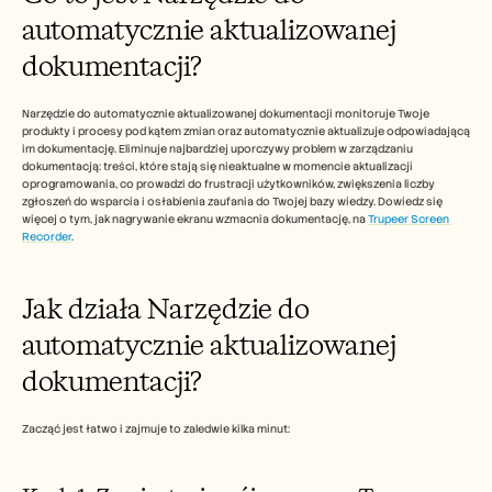
Careers
automatycznie aktualizowanej 
dokumentacji?
Book a Demo
Start Free Trial
Narzędzie do automatycznie aktualizowanej dokumentacji monitoruje Twoje 
produkty i procesy pod kątem zmian oraz automatycznie aktualizuje odpowiadającą 
im dokumentację. Eliminuje najbardziej uporczywy problem w zarządzaniu 
dokumentacją: treści, które stają się nieaktualne w momencie aktualizacji 
oprogramowania, co prowadzi do frustracji użytkowników, zwiększenia liczby 
zgłoszeń do wsparcia i osłabienia zaufania do Twojej bazy wiedzy. Dowiedz się 
więcej o tym, jak nagrywanie ekranu wzmacnia dokumentację, na 
Trupeer Screen 
Recorder
.
Jak działa Narzędzie do 
automatycznie aktualizowanej 
dokumentacji?
Zacząć jest łatwo i zajmuje to zaledwie kilka minut: