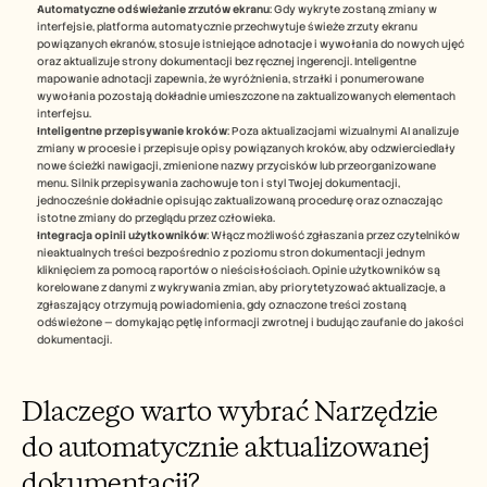
Automatyczne odświeżanie zrzutów ekranu
: Gdy wykryte zostaną zmiany w 
interfejsie, platforma automatycznie przechwytuje świeże zrzuty ekranu 
powiązanych ekranów, stosuje istniejące adnotacje i wywołania do nowych ujęć 
oraz aktualizuje strony dokumentacji bez ręcznej ingerencji. Inteligentne 
mapowanie adnotacji zapewnia, że wyróżnienia, strzałki i ponumerowane 
wywołania pozostają dokładnie umieszczone na zaktualizowanych elementach 
interfejsu.
Inteligentne przepisywanie kroków
: Poza aktualizacjami wizualnymi AI analizuje 
zmiany w procesie i przepisuje opisy powiązanych kroków, aby odzwierciedlały 
nowe ścieżki nawigacji, zmienione nazwy przycisków lub przeorganizowane 
menu. Silnik przepisywania zachowuje ton i styl Twojej dokumentacji, 
jednocześnie dokładnie opisując zaktualizowaną procedurę oraz oznaczając 
istotne zmiany do przeglądu przez człowieka.
Integracja opinii użytkowników
: Włącz możliwość zgłaszania przez czytelników 
nieaktualnych treści bezpośrednio z poziomu stron dokumentacji jednym 
kliknięciem za pomocą raportów o nieścisłościach. Opinie użytkowników są 
korelowane z danymi z wykrywania zmian, aby priorytetyzować aktualizacje, a 
zgłaszający otrzymują powiadomienia, gdy oznaczone treści zostaną 
odświeżone — domykając pętlę informacji zwrotnej i budując zaufanie do jakości 
dokumentacji.
Dlaczego warto wybrać Narzędzie 
do automatycznie aktualizowanej 
dokumentacji?