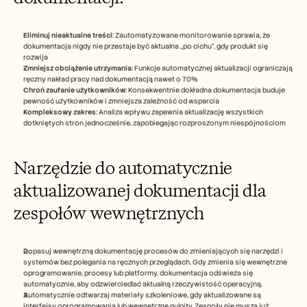
Eliminuj nieaktualne treści
: Zautomatyzowane monitorowanie sprawia, że 
dokumentacja nigdy nie przestaje być aktualna „po cichu”, gdy produkt się 
rozwija
Zmniejsz obciążenie utrzymania
: Funkcje automatycznej aktualizacji ograniczają 
ręczny nakład pracy nad dokumentacją nawet o 70%
Chroń zaufanie użytkowników
: Konsekwentnie dokładna dokumentacja buduje 
pewność użytkowników i zmniejsza zależność od wsparcia
Kompleksowy zakres
: Analiza wpływu zapewnia aktualizację wszystkich 
dotkniętych stron jednocześnie, zapobiegając rozproszonym niespójnościom
Narzędzie do automatycznie 
aktualizowanej dokumentacji dla 
zespołów wewnętrznych
Dopasuj wewnętrzną dokumentację procesów do zmieniających się narzędzi i 
systemów bez polegania na ręcznych przeglądach. Gdy zmienia się wewnętrzne 
oprogramowanie, procesy lub platformy, dokumentacja odświeża się 
automatycznie, aby odzwierciedlać aktualną rzeczywistość operacyjną.
Automatycznie odtwarzaj materiały szkoleniowe, gdy aktualizowane są 
interfejsy oprogramowania lub wewnętrzne pulpity. Zespoły nie muszą już 