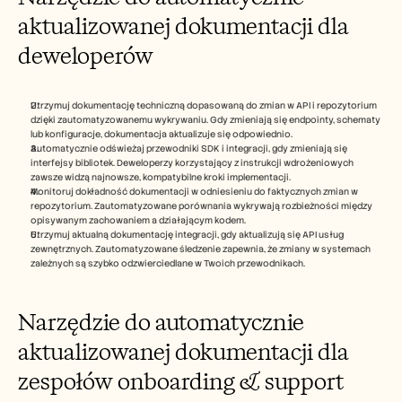
aktualizowanej dokumentacji dla 
deweloperów
Utrzymuj dokumentację techniczną dopasowaną do zmian w API i repozytorium 
dzięki zautomatyzowanemu wykrywaniu. Gdy zmieniają się endpointy, schematy 
lub konfiguracje, dokumentacja aktualizuje się odpowiednio.
Automatycznie odświeżaj przewodniki SDK i integracji, gdy zmieniają się 
interfejsy bibliotek. Deweloperzy korzystający z instrukcji wdrożeniowych 
zawsze widzą najnowsze, kompatybilne kroki implementacji.
Monitoruj dokładność dokumentacji w odniesieniu do faktycznych zmian w 
repozytorium. Zautomatyzowane porównania wykrywają rozbieżności między 
opisywanym zachowaniem a działającym kodem.
Utrzymuj aktualną dokumentację integracji, gdy aktualizują się API usług 
zewnętrznych. Zautomatyzowane śledzenie zapewnia, że zmiany w systemach 
zależnych są szybko odzwierciedlane w Twoich przewodnikach. 
Narzędzie do automatycznie 
aktualizowanej dokumentacji dla 
zespołów onboarding & support