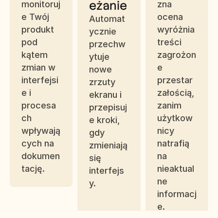
eżanie
monitoruj
zna 
e Twój 
ocena 
Automat
produkt 
wyróżnia 
ycznie 
pod 
treści 
przechw
kątem 
zagrożon
ytuje 
zmian w 
e 
nowe 
interfejsi
przestar
zrzuty 
e i 
załością, 
ekranu i 
procesa
zanim 
przepisuj
ch 
użytkow
e kroki, 
wpływają
nicy 
gdy 
cych na 
natrafią 
zmieniają 
dokumen
na 
się 
tację.
nieaktual
interfejs
ne 
y.
informacj
e.