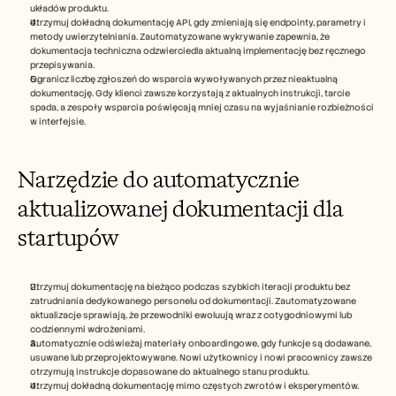
układów produktu.
Utrzymuj dokładną dokumentację API, gdy zmieniają się endpointy, parametry i 
metody uwierzytelniania. Zautomatyzowane wykrywanie zapewnia, że 
dokumentacja techniczna odzwierciedla aktualną implementację bez ręcznego 
przepisywania.
Ogranicz liczbę zgłoszeń do wsparcia wywoływanych przez nieaktualną 
dokumentację. Gdy klienci zawsze korzystają z aktualnych instrukcji, tarcie 
spada, a zespoły wsparcia poświęcają mniej czasu na wyjaśnianie rozbieżności 
w interfejsie.
Narzędzie do automatycznie 
aktualizowanej dokumentacji dla 
startupów 
Utrzymuj dokumentację na bieżąco podczas szybkich iteracji produktu bez 
zatrudniania dedykowanego personelu od dokumentacji. Zautomatyzowane 
aktualizacje sprawiają, że przewodniki ewoluują wraz z cotygodniowymi lub 
codziennymi wdrożeniami.
Automatycznie odświeżaj materiały onboardingowe, gdy funkcje są dodawane, 
usuwane lub przeprojektowywane. Nowi użytkownicy i nowi pracownicy zawsze 
otrzymują instrukcje dopasowane do aktualnego stanu produktu.
Utrzymuj dokładną dokumentację mimo częstych zwrotów i eksperymentów. 