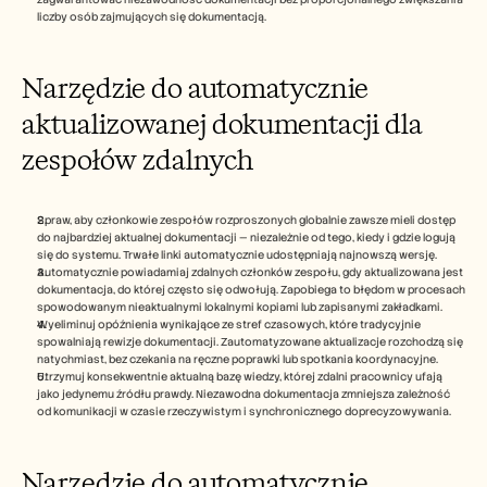
liczby osób zajmujących się dokumentacją.
Narzędzie do automatycznie 
aktualizowanej dokumentacji dla 
zespołów zdalnych
Spraw, aby członkowie zespołów rozproszonych globalnie zawsze mieli dostęp 
do najbardziej aktualnej dokumentacji — niezależnie od tego, kiedy i gdzie logują 
się do systemu. Trwałe linki automatycznie udostępniają najnowszą wersję.
Automatycznie powiadamiaj zdalnych członków zespołu, gdy aktualizowana jest 
dokumentacja, do której często się odwołują. Zapobiega to błędom w procesach 
spowodowanym nieaktualnymi lokalnymi kopiami lub zapisanymi zakładkami.
Wyeliminuj opóźnienia wynikające ze stref czasowych, które tradycyjnie 
spowalniają rewizje dokumentacji. Zautomatyzowane aktualizacje rozchodzą się 
natychmiast, bez czekania na ręczne poprawki lub spotkania koordynacyjne.
Utrzymuj konsekwentnie aktualną bazę wiedzy, której zdalni pracownicy ufają 
jako jedynemu źródłu prawdy. Niezawodna dokumentacja zmniejsza zależność 
od komunikacji w czasie rzeczywistym i synchronicznego doprecyzowywania.
Narzędzie do automatycznie 