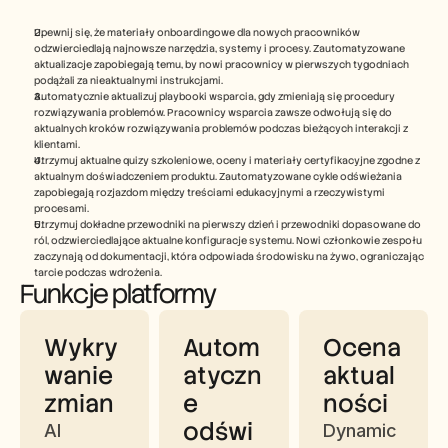
Upewnij się, że materiały onboardingowe dla nowych pracowników 
odzwierciedlają najnowsze narzędzia, systemy i procesy. Zautomatyzowane 
aktualizacje zapobiegają temu, by nowi pracownicy w pierwszych tygodniach 
podążali za nieaktualnymi instrukcjami.
Automatycznie aktualizuj playbooki wsparcia, gdy zmieniają się procedury 
rozwiązywania problemów. Pracownicy wsparcia zawsze odwołują się do 
aktualnych kroków rozwiązywania problemów podczas bieżących interakcji z 
klientami.
Utrzymuj aktualne quizy szkoleniowe, oceny i materiały certyfikacyjne zgodne z 
aktualnym doświadczeniem produktu. Zautomatyzowane cykle odświeżania 
zapobiegają rozjazdom między treściami edukacyjnymi a rzeczywistymi 
procesami.
Utrzymuj dokładne przewodniki na pierwszy dzień i przewodniki dopasowane do 
ról, odzwierciedlające aktualne konfiguracje systemu. Nowi członkowie zespołu 
zaczynają od dokumentacji, która odpowiada środowisku na żywo, ograniczając 
tarcie podczas wdrożenia.
Funkcje platformy
Wykry
Autom
Ocena 
wanie 
atyczn
aktual
zmian
e 
ności
odświ
AI 
Dynamic