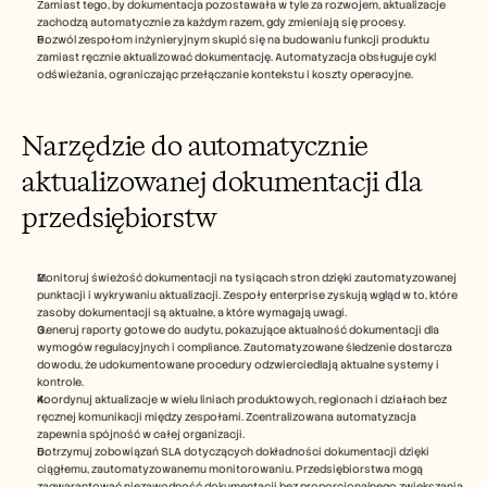
Zamiast tego, by dokumentacja pozostawała w tyle za rozwojem, aktualizacje 
zachodzą automatycznie za każdym razem, gdy zmieniają się procesy.
Pozwól zespołom inżynieryjnym skupić się na budowaniu funkcji produktu 
zamiast ręcznie aktualizować dokumentację. Automatyzacja obsługuje cykl 
odświeżania, ograniczając przełączanie kontekstu i koszty operacyjne.
Narzędzie do automatycznie 
aktualizowanej dokumentacji dla 
przedsiębiorstw
Monitoruj świeżość dokumentacji na tysiącach stron dzięki zautomatyzowanej 
punktacji i wykrywaniu aktualizacji. Zespoły enterprise zyskują wgląd w to, które 
zasoby dokumentacji są aktualne, a które wymagają uwagi.
Generuj raporty gotowe do audytu, pokazujące aktualność dokumentacji dla 
wymogów regulacyjnych i compliance. Zautomatyzowane śledzenie dostarcza 
dowodu, że udokumentowane procedury odzwierciedlają aktualne systemy i 
kontrole.
Koordynuj aktualizacje w wielu liniach produktowych, regionach i działach bez 
ręcznej komunikacji między zespołami. Zcentralizowana automatyzacja 
zapewnia spójność w całej organizacji.
Dotrzymuj zobowiązań SLA dotyczących dokładności dokumentacji dzięki 
ciągłemu, zautomatyzowanemu monitorowaniu. Przedsiębiorstwa mogą 
zagwarantować niezawodność dokumentacji bez proporcjonalnego zwiększania 