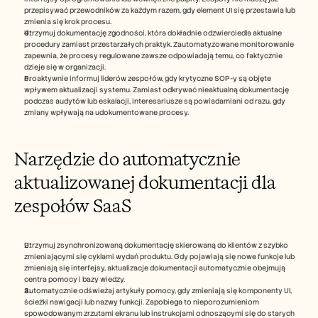
przepisywać przewodników za każdym razem, gdy element UI się przestawia lub 
zmienia się krok procesu.
Utrzymuj dokumentację zgodności, która dokładnie odzwierciedla aktualne 
procedury zamiast przestarzałych praktyk. Zautomatyzowane monitorowanie 
zapewnia, że procesy regulowane zawsze odpowiadają temu, co faktycznie 
dzieje się w organizacji.
Proaktywnie informuj liderów zespołów, gdy krytyczne SOP-y są objęte 
wpływem aktualizacji systemu. Zamiast odkrywać nieaktualną dokumentację 
podczas audytów lub eskalacji, interesariusze są powiadamiani od razu, gdy 
zmiany wpływają na udokumentowane procesy.
Narzędzie do automatycznie 
aktualizowanej dokumentacji dla 
zespołów SaaS
Utrzymuj zsynchronizowaną dokumentację skierowaną do klientów z szybko 
zmieniającymi się cyklami wydań produktu. Gdy pojawiają się nowe funkcje lub 
zmieniają się interfejsy, aktualizacje dokumentacji automatycznie obejmują 
centra pomocy i bazy wiedzy.
Automatycznie odświeżaj artykuły pomocy, gdy zmieniają się komponenty UI, 
ścieżki nawigacji lub nazwy funkcji. Zapobiega to nieporozumieniom 
spowodowanym zrzutami ekranu lub instrukcjami odnoszącymi się do starych 