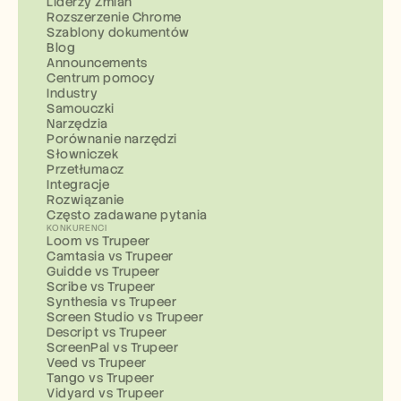
Liderzy Zmian
Rozszerzenie Chrome
Szablony dokumentów
Blog
Announcements
Centrum pomocy
Industry
Samouczki
Narzędzia
Porównanie narzędzi
Słowniczek
Przetłumacz
Integracje
Rozwiązanie
Często zadawane pytania
KONKURENCI
Loom vs Trupeer
Camtasia vs Trupeer
Guidde vs Trupeer
Scribe vs Trupeer
Synthesia vs Trupeer
Screen Studio vs Trupeer
Descript vs Trupeer
ScreenPal vs Trupeer
Veed vs Trupeer
Tango vs Trupeer
Vidyard vs Trupeer