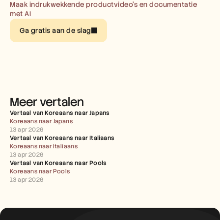
Carrières
Maak indrukwekkende productvideo’s en documentatie 
met AI
Plan een demo
Ga gratis aan de slag
Start gratis proefperiode
Meer vertalen
Vertaal van Koreaans naar Japans
Koreaans naar Japans
13 apr 2026
Vertaal van Koreaans naar Italiaans
Koreaans naar Italiaans
13 apr 2026
Vertaal van Koreaans naar Pools
Koreaans naar Pools
13 apr 2026