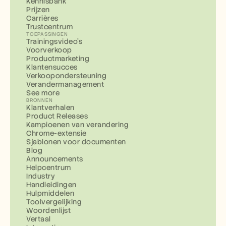
Kennisbank
Prijzen
Carrières
Trustcentrum
TOEPASSINGEN
Trainingsvideo's
Voorverkoop
Productmarketing
Klantensucces
Verkoopondersteuning
Verandermanagement
See more
BRONNEN
Klantverhalen
Product Releases
Kampioenen van verandering
Chrome-extensie
Sjablonen voor documenten
Blog
Announcements
Helpcentrum
Industry
Handleidingen
Hulpmiddelen
Toolvergelijking
Woordenlijst
Vertaal