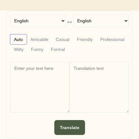
Free Tools
Veelgestelde vragen
Announcement
Partner Program
↔
TOEPASSINGEN
Verandermanagement
Verkoopondersteuning
Auto
Amicable
Casual
Friendly
Professional
Voorverkoop
Productmarketing
Witty
Funny
Formal
Klantensucces
Training
See more
Klantverhalen
Helpcentrum
Prijzen
Translate