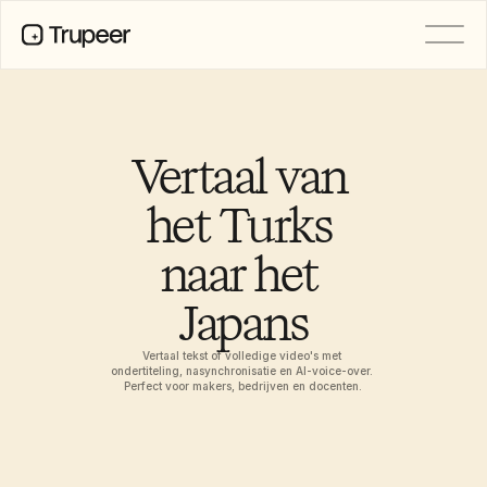
Product
Video
Documentatie
Vertaal van 
Vertaling
Kennisbank
het Turks 
AI-avatars
Merkkits
naar het 
Gedeelde pagina's
AI-schermopname
Japans
Vertaal tekst of volledige video's met 
BRONNEN
ondertiteling, nasynchronisatie en AI-voice-over. 
AI-kampioenen van verandering
Perfect voor makers, bedrijven en docenten.
Vertrouwenscentrum
Functieverzoeken
Documentsjablonen
Industry