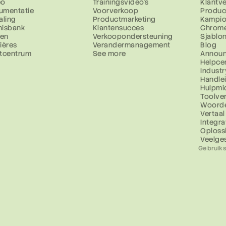
eo
Trainingsvideo's
Klantv
umentatie
Voorverkoop
Produc
aling
Productmarketing
Kampio
nisbank
Klantensucces
Chrome
zen
Verkoopondersteuning
Sjablo
ières
Verandermanagement
Blog
stcentrum
See more
Annou
Helpce
Industr
Handle
Hulpmi
Toolver
Woorde
Vertaal
Integra
Oploss
Veelge
Gebruik