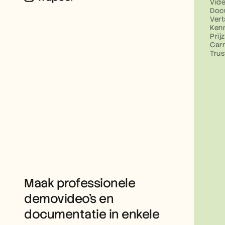
Vid
Doc
Vert
Ken
Prij
Carr
Tru
Maak professionele 
demovideo’s en 
documentatie in enkele 