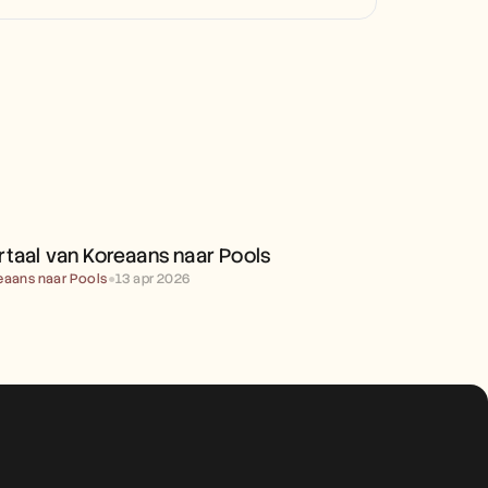
VERTAAL VAN KOREAANS 
NAAR POOLS
rtaal van Koreaans naar Pools
eaans naar Pools
●
13 apr 2026