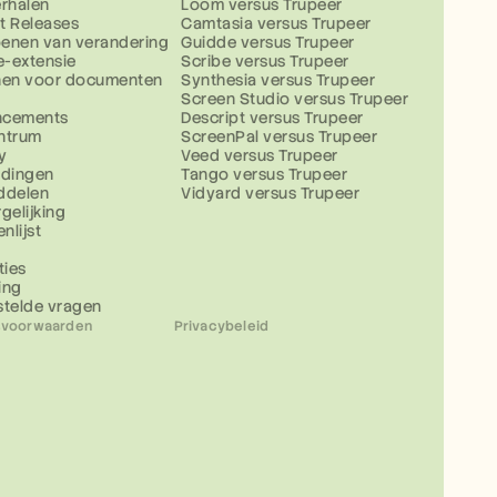
erhalen
Loom versus Trupeer
t Releases
Camtasia versus Trupeer
enen van verandering
Guidde versus Trupeer
-extensie
Scribe versus Trupeer
nen voor documenten
Synthesia versus Trupeer
Screen Studio versus Trupeer
ncements
Descript versus Trupeer
ntrum
ScreenPal versus Trupeer
y
Veed versus Trupeer
idingen
Tango versus Trupeer
ddelen
Vidyard versus Trupeer
gelijking
nlijst
ties
ing
stelde vragen
svoorwaarden
Privacybeleid