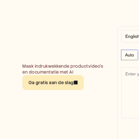
Auto
Maak indrukwekkende productvideo’s 
en documentatie met AI
Ga gratis aan de slag