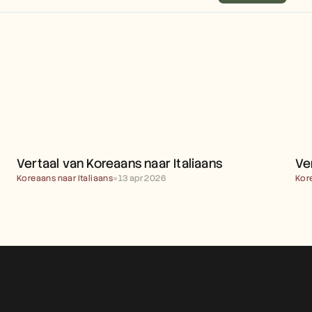
VERTAAL VAN KOREAANS 
NAAR ITALIAANS
Vertaal van Koreaans naar Italiaans
Ve
Koreaans naar Italiaans
●
13 apr 2026
Kor