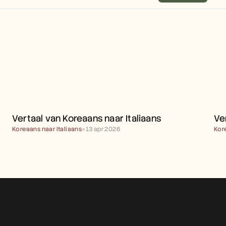
VERTAAL VAN KOREAANS 
NAAR ITALIAANS
Vertaal van Koreaans naar Italiaans
Ve
Koreaans naar Italiaans
●
13 apr 2026
Kor