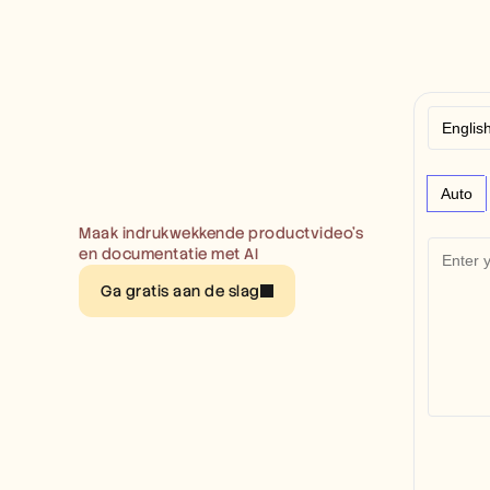
Auto
Maak indrukwekkende productvideo’s 
en documentatie met AI
Ga gratis aan de slag