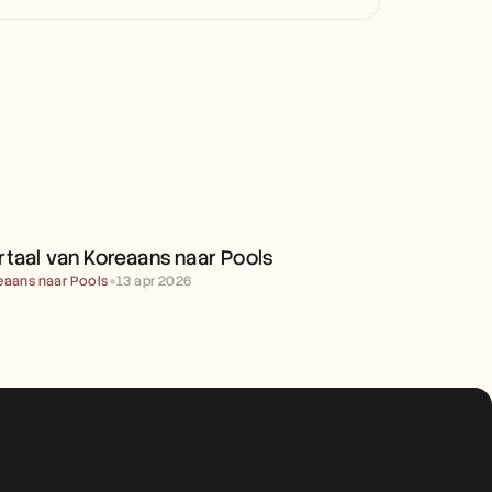
VERTAAL VAN KOREAANS 
NAAR POOLS
rtaal van Koreaans naar Pools
eaans naar Pools
●
13 apr 2026