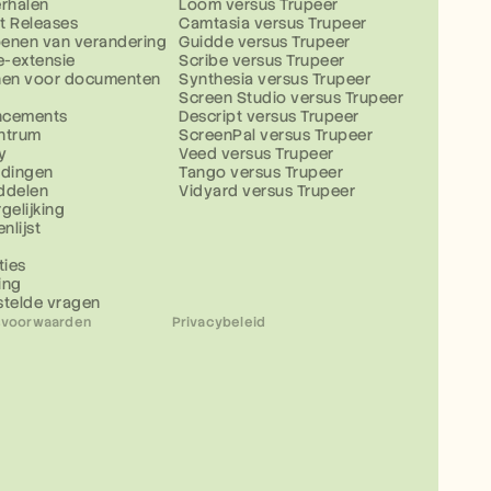
erhalen
Loom versus Trupeer
t Releases
Camtasia versus Trupeer
enen van verandering
Guidde versus Trupeer
-extensie
Scribe versus Trupeer
nen voor documenten
Synthesia versus Trupeer
Screen Studio versus Trupeer
ncements
Descript versus Trupeer
ntrum
ScreenPal versus Trupeer
y
Veed versus Trupeer
idingen
Tango versus Trupeer
ddelen
Vidyard versus Trupeer
gelijking
nlijst
ties
ing
stelde vragen
svoorwaarden
Privacybeleid