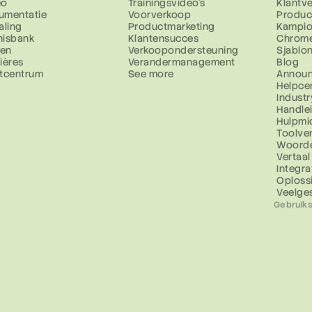
eo
Trainingsvideo's
Klantv
umentatie
Voorverkoop
Produc
aling
Productmarketing
Kampio
nisbank
Klantensucces
Chrome
zen
Verkoopondersteuning
Sjablo
ières
Verandermanagement
Blog
stcentrum
See more
Annou
Helpce
Industr
Handle
Hulpmi
Toolver
Woorde
Vertaal
Integra
Oploss
Veelge
Gebruik