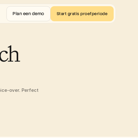
Plan een demo
Start gratis proefperiode
ch 
ice-over. Perfect 