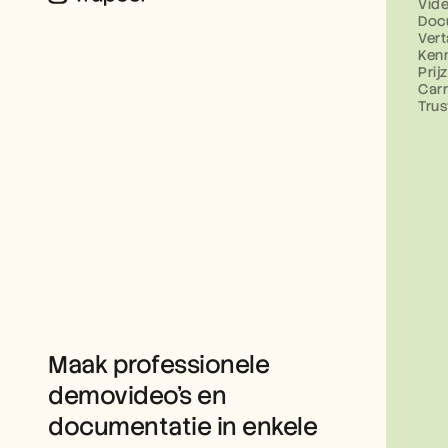
Vid
Doc
Vert
Ken
Prij
Carr
Tru
Maak professionele 
demovideo’s en 
documentatie in enkele 