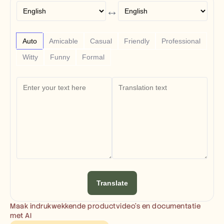
Free Tools
↔
Veelgestelde vragen
Announcement
Partner Program
TOEPASSINGEN
Auto
Amicable
Casual
Friendly
Professional
Verandermanagement
Witty
Funny
Formal
Verkoopondersteuning
Voorverkoop
Productmarketing
Klantensucces
Training
See more
Klantverhalen
Helpcentrum
Translate
Prijzen
Maak indrukwekkende productvideo’s en documentatie 
met AI