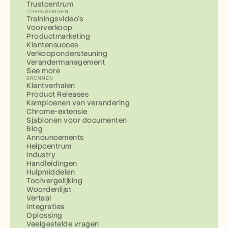
Trustcentrum
TOEPASSINGEN
Trainingsvideo's
Voorverkoop
Productmarketing
Klantensucces
Verkoopondersteuning
Verandermanagement
See more
BRONNEN
Klantverhalen
Product Releases
Kampioenen van verandering
Chrome-extensie
Sjablonen voor documenten
Blog
Announcements
Helpcentrum
Industry
Handleidingen
Hulpmiddelen
Toolvergelijking
Woordenlijst
Vertaal
Integraties
Oplossing
Veelgestelde vragen