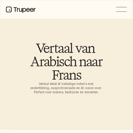
Product
Video
Documentatie
Vertaal van 
Vertaling
Kennisbank
Arabisch naar 
AI-avatars
Merkkits
Frans
Gedeelde pagina's
AI-schermopname
Vertaal tekst of volledige video's met 
ondertiteling, nasynchronisatie en AI-voice-over. 
Perfect voor makers, bedrijven en docenten.
BRONNEN
AI-kampioenen van verandering
Vertrouwenscentrum
Functieverzoeken
Documentsjablonen
Industry