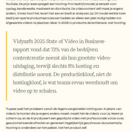
Free Tools
YouTube. De prijs weerspiegelt een hosting-first bedrijfsmodel: je betaalt voor 
Veelgestelde vragen
opslag, bandbreedte, maatwerk en distributie. De videocontent zelf maak je ergens 
Announcement
anders. Vimeo host het, levert het aan en biedt er analyses op. Dit model werkte toen 
Partner Program
bedrijven aparte productieprocessen hadden en alleen een plek nodig hadden om 
afgewerkte video's te plaatsen. Maar in 2026 is productie de bottleneck, niet hosting.
TOEPASSINGEN
Verandermanagement
Verkoopondersteuning
Vidyard's 2025 State of Video in Business-
Voorverkoop
Productmarketing
rapport vond dat 72% van de bedrijven 
Klantensucces
contentcreatie noemt als hun grootste video-
Training
See more
uitdaging, terwijl slechts 8% hosting en 
distributie noemt. De productiekloof, niet de 
hostingkloof, is wat teams ervan weerhoudt om 
Klantverhalen
video op te schalen.
Helpcentrum
Trupeer pakt het probleem vanuit de tegenovergestelde richting aan. In plaats van 
video's te hosten die je ergens anders maakt, maakt het de video's voor je. Neem je 
Prijzen
scherm op, en de AI produceert een gepolijste video met professionele voice-over, 
geautomatiseerde effecten en genereert tegelijkertijd geschreven documentatie. 
Hosting is onderdeel van het pakket, niet het product zelf.