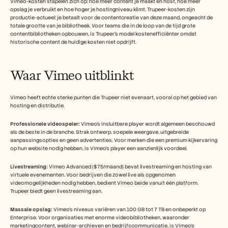
Vimeo-kosten stapelen zich op: hoe meer content je maakt en host, hoe meer 
opslag je verbruikt en hoe hoger je hostingniveau klimt. Trupeer-kosten zijn 
productie-actueel: je betaalt voor de contentcreatie van deze maand, ongeacht de 
totale grootte van je bibliotheek. Voor teams die in de loop van de tijd grote 
contentbibliotheken opbouwen, is Trupeer's model kostenefficiënter omdat 
historische content de huidige kosten niet opdrijft.
Waar Vimeo uitblinkt
Vimeo heeft echte sterke punten die Trupeer niet evenaart, vooral op het gebied van 
hosting en distributie.
Professionele videospeler:
 Vimeo's insluitbare player wordt algemeen beschouwd 
als de beste in de branche. Strak ontwerp, soepele weergave, uitgebreide 
aanpassingsopties en geen advertenties. Voor merken die een premium kijkervaring 
op hun website nodig hebben, is Vimeo's player een aanzienlijk voordeel.
Livestreaming:
 Vimeo Advanced ($75/maand) bevat livestreaming en hosting van 
virtuele evenementen. Voor bedrijven die zowel live als opgenomen 
videomogelijkheden nodig hebben, bedient Vimeo beide vanuit één platform. 
Trupeer biedt geen livestreaming aan.
Massale opslag:
 Vimeo's niveaus variëren van 100 GB tot 7 TB en onbeperkt op 
Enterprise. Voor organisaties met enorme videobibliotheken, waaronder 
marketingcontent, webinar-archieven en bedrijfscommunicatie, is Vimeo's 