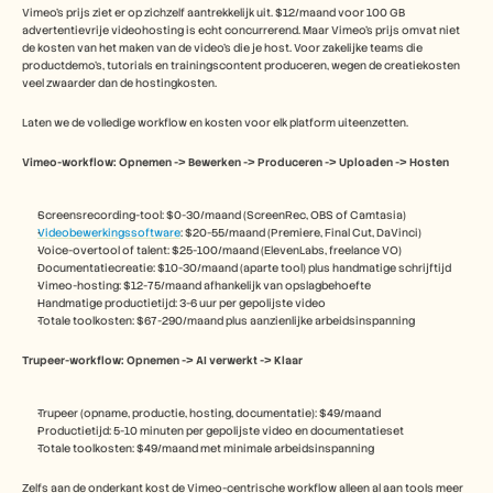
Vimeo's prijs ziet er op zichzelf aantrekkelijk uit. $12/maand voor 100 GB 
advertentievrije videohosting is echt concurrerend. Maar Vimeo's prijs omvat niet 
de kosten van het maken van de video's die je host. Voor zakelijke teams die 
productdemo's, tutorials en trainingscontent produceren, wegen de creatiekosten 
veel zwaarder dan de hostingkosten.
Laten we de volledige workflow en kosten voor elk platform uiteenzetten.
Vimeo-workflow: Opnemen -> Bewerken -> Produceren -> Uploaden -> Hosten
Screensrecording-tool: $0-30/maand (ScreenRec, OBS of Camtasia)
Videobewerkingssoftware
: $20-55/maand (Premiere, Final Cut, DaVinci)
Voice-overtool of talent: $25-100/maand (ElevenLabs, freelance VO)
Documentatiecreatie: $10-30/maand (aparte tool) plus handmatige schrijftijd
Vimeo-hosting: $12-75/maand afhankelijk van opslagbehoefte
Handmatige productietijd: 3-6 uur per gepolijste video
Totale toolkosten: $67-290/maand plus aanzienlijke arbeidsinspanning
Trupeer-workflow: Opnemen -> AI verwerkt -> Klaar
Trupeer (opname, productie, hosting, documentatie): $49/maand
Productietijd: 5-10 minuten per gepolijste video en documentatieset
Totale toolkosten: $49/maand met minimale arbeidsinspanning
Zelfs aan de onderkant kost de Vimeo-centrische workflow alleen al aan tools meer 