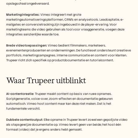
opslagschaal ongeëvenaard.
Marketingintegraties:
 Vimeo integreert met grote 
marketingautomatiseringsplatformen, CRM's en analysetools. Leadcaptatie, e-
mailgates en conversietracking zijn ingebouwd in de player-ervaring. Voor 
marketingteams die video gebruiken als tool voor vraaggeneratie, voegen deze 
integraties aanzienlijke waarde toe.
Brede videotoepassingen:
 Vimeo bedient filmmakers, marketeers, 
evenementenproducenten en ondernemingen. De functieset ondersteunt creatieve 
portfolio's, marketingcampagnes, interne communicatie en content voor klanten. 
Trupeer richt zich specifiek op productdocumentatie en tutorialcontent.
Waar Trupeer uitblinkt
AI-contentcreatie:
 Trupeer maakt content op basis van ruwe opnames. 
Scriptgeneratie, voice-over, zoom-effecten en documentatie gebeuren 
automatisch. Vimeo host content maar kan deze niet maken. Dat is het 
fundamentele verschil.
Dubbele contentoutput:
 Elke opname in Trupeer levert zowel een gepolijste video 
als stapsgewijze documentatie op. Vimeo levert geen van beide; het host één 
formaat (video) dat je ergens anders hebt gemaakt.