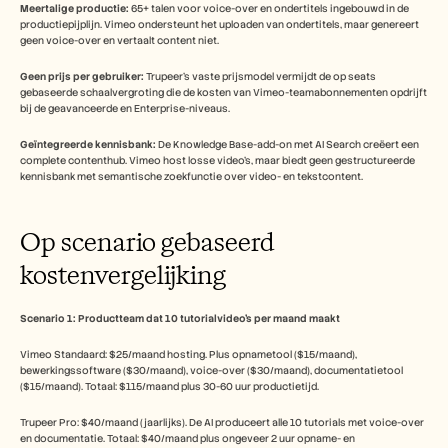
Meertalige productie:
 65+ talen voor voice-over en ondertitels ingebouwd in de 
productiepijplijn. Vimeo ondersteunt het uploaden van ondertitels, maar genereert 
geen voice-over en vertaalt content niet.
Geen prijs per gebruiker:
 Trupeer's vaste prijsmodel vermijdt de op seats 
gebaseerde schaalvergroting die de kosten van Vimeo-teamabonnementen opdrijft 
bij de geavanceerde en Enterprise-niveaus.
Geïntegreerde kennisbank:
 De Knowledge Base-add-on met AI Search creëert een 
complete contenthub. Vimeo host losse video's, maar biedt geen gestructureerde 
kennisbank met semantische zoekfunctie over video- en tekstcontent.
Op scenario gebaseerd 
kostenvergelijking
Scenario 1: Productteam dat 10 tutorialvideo's per maand maakt
Vimeo Standaard: $25/maand hosting. Plus opnametool ($15/maand), 
bewerkingssoftware ($30/maand), voice-over ($30/maand), documentatietool 
($15/maand). Totaal: $115/maand plus 30-60 uur productietijd.
Trupeer Pro: $40/maand (jaarlijks). De AI produceert alle 10 tutorials met voice-over 
en documentatie. Totaal: $40/maand plus ongeveer 2 uur opname- en 