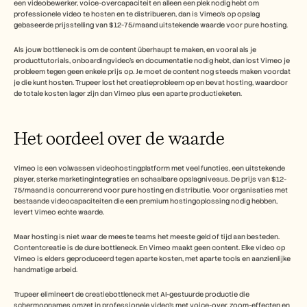
een videobewerker, voice-overcapaciteit en alleen een plek nodig hebt om 
professionele video te hosten en te distribueren, dan is Vimeo's op opslag 
gebaseerde prijsstelling van $12-75/maand uitstekende waarde voor pure hosting.
Als jouw bottleneck is om de content überhaupt te maken, en vooral als je 
producttutorials, onboardingvideo's en documentatie nodig hebt, dan lost Vimeo je 
probleem tegen geen enkele prijs op. Je moet de content nog steeds maken voordat 
je die kunt hosten. Trupeer lost het creatieprobleem op en bevat hosting, waardoor 
de totale kosten lager zijn dan Vimeo plus een aparte productieketen.
Het oordeel over de waarde 
Vimeo is een volwassen videohostingplatform met veel functies, een uitstekende 
player, sterke marketingintegraties en schaalbare opslagniveaus. De prijs van $12-
75/maand is concurrerend voor pure hosting en distributie. Voor organisaties met 
bestaande videocapaciteiten die een premium hostingoplossing nodig hebben, 
levert Vimeo echte waarde.
Maar hosting is niet waar de meeste teams het meeste geld of tijd aan besteden. 
Contentcreatie is de dure bottleneck. En Vimeo maakt geen content. Elke video op 
Vimeo is elders geproduceerd tegen aparte kosten, met aparte tools en aanzienlijke 
handmatige arbeid.
Trupeer elimineert de creatiebottleneck met AI-gestuurde productie die 
schermopnames omzet in professionele video's met voice-over, zoom-effecten en 