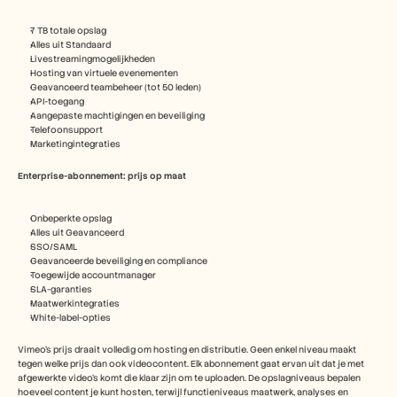
7 TB totale opslag
Alles uit Standaard
Livestreamingmogelijkheden
Hosting van virtuele evenementen
Geavanceerd teambeheer (tot 50 leden)
API-toegang
Aangepaste machtigingen en beveiliging
Telefoonsupport
Marketingintegraties
Enterprise-abonnement: prijs op maat
Onbeperkte opslag
Alles uit Geavanceerd
SSO/SAML
Geavanceerde beveiliging en compliance
Toegewijde accountmanager
SLA-garanties
Maatwerkintegraties
White-label-opties
Vimeo's prijs draait volledig om hosting en distributie. Geen enkel niveau maakt 
tegen welke prijs dan ook videocontent. Elk abonnement gaat ervan uit dat je met 
afgewerkte video's komt die klaar zijn om te uploaden. De opslagniveaus bepalen 
hoeveel content je kunt hosten, terwijl functieniveaus maatwerk, analyses en 