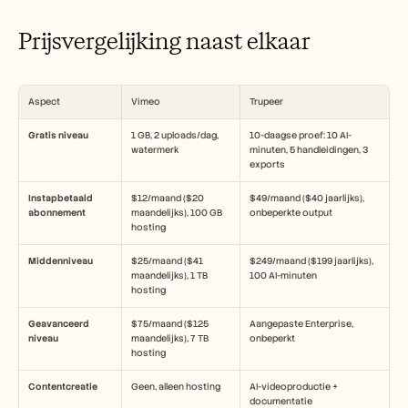
Prijsvergelijking naast elkaar
Aspect
Vimeo
Trupeer
Gratis niveau
1 GB, 2 uploads/dag, 
10-daagse proef: 10 AI-
watermerk
minuten, 5 handleidingen, 3 
exports
Instapbetaald 
$12/maand ($20 
$49/maand ($40 jaarlijks), 
abonnement
maandelijks), 100 GB 
onbeperkte output
hosting
Middenniveau
$25/maand ($41 
$249/maand ($199 jaarlijks), 
maandelijks), 1 TB 
100 AI-minuten
hosting
Geavanceerd 
$75/maand ($125 
Aangepaste Enterprise, 
niveau
maandelijks), 7 TB 
onbeperkt
hosting
Contentcreatie
Geen, alleen hosting
AI-videoproductie + 
documentatie