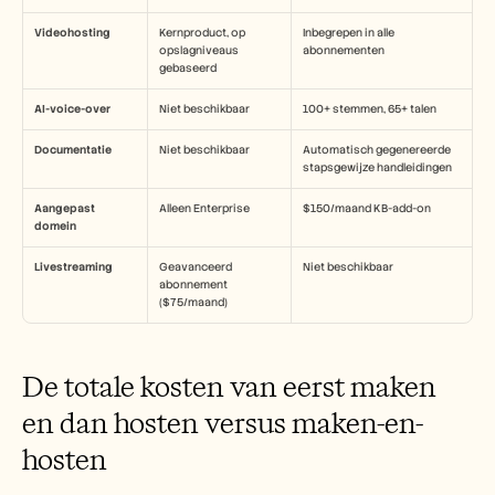
Videohosting
Kernproduct, op 
Inbegrepen in alle 
opslagniveaus 
abonnementen
gebaseerd
AI-voice-over
Niet beschikbaar
100+ stemmen, 65+ talen
Documentatie
Niet beschikbaar
Automatisch gegenereerde 
stapsgewijze handleidingen
Aangepast 
Alleen Enterprise
$150/maand KB-add-on
domein
Livestreaming
Geavanceerd 
Niet beschikbaar
abonnement 
($75/maand)
De totale kosten van eerst maken 
en dan hosten versus maken-en-
hosten