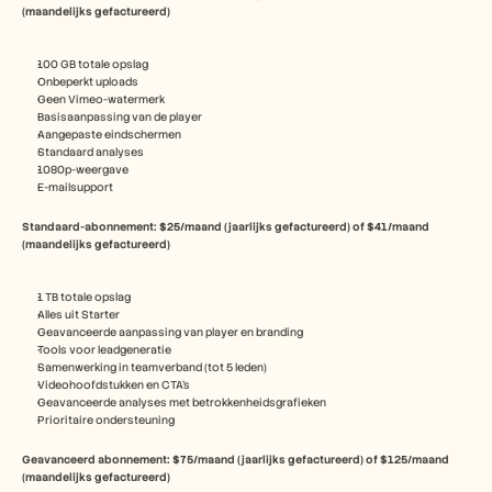
(maandelijks gefactureerd)
100 GB totale opslag
Onbeperkt uploads
Geen Vimeo-watermerk
Basisaanpassing van de player
Aangepaste eindschermen
Standaard analyses
1080p-weergave
E-mailsupport
Standaard-abonnement: $25/maand (jaarlijks gefactureerd) of $41/maand 
(maandelijks gefactureerd)
1 TB totale opslag
Alles uit Starter
Geavanceerde aanpassing van player en branding
Tools voor leadgeneratie
Samenwerking in teamverband (tot 5 leden)
Videohoofdstukken en CTA's
Geavanceerde analyses met betrokkenheidsgrafieken
Prioritaire ondersteuning
Geavanceerd abonnement: $75/maand (jaarlijks gefactureerd) of $125/maand 
(maandelijks gefactureerd)