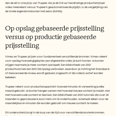
dan de all-in-one prijs van Trupeer. Als je de 3-6 uur handmatige productietijd per 
video meerekent versus Trupeer's geautomatiseerde pijplijn, is de vergelijking van 
de totale eigendomskosten niet eens dichtbij.
Op opslag gebaseerde prijsstelling 
versus op productie gebaseerde 
prijsstelling
Vimeo en Trupeer prijzen voor fundamenteel verschillende bronnen. Vimeo rekent 
voor opslag: hoeveel gigabytes aan afgewerkte video je kunt hosten. Je kosten 
stijgen naarmate je meer content opstapelt. Een bibliotheek van 200 
producttutorials kan 500 GB opslag verbruiken, waardoor je richting het Standaard- 
of Geavanceerde niveau wordt geduwd, ongeacht of die video's actief worden 
bekeken.
Trupeer rekent voor productiecapaciteit: hoeveel minuten AI-verwerking je elke 
maand gebruikt. Je kosten hangen samen met hoeveel nieuwe content je maakt, niet 
met hoeveel oude content er bestaat. Een bibliotheek van 200 tutorials die over 18 
maanden is geproduceerd, kost niets om te onderhouden. Je betaalt alleen voor de 
maandelijkse AI-minuten die worden gebruikt om nieuwe content te maken.
Dit onderscheid zorgt in de loop van de tijd voor verschillende kostenkrommen. 