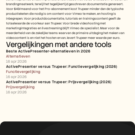
brandingmaatwerk, terwijl het tegelijkertijd geschreven documentatie genereert. 
Voor $49/maand voor het Pro-abonnement kost Trupeer minder dan de typische 
productieketen die nodig is om content voor Vimeo te maken, en hosting is 
inbegrepen. Voor productdocumentatie, tutorials en trainingscontent geeft de 
totaalwaarde de voorkeur aan Trupeer. Voor brede videohosting met 
marketingintegraties en livestreaming blijft Vimeo de specialist. Maar voor de 
meerderheid van de zakelijke teams waarvan de primaire uitdaging het maken van 
videocontent is en niet het hosten ervan, levert Trupeer meer waarde per euro.
Vergelijkingen met andere tools
Beste ActivePresenter-alternatieven in 2026
Alternatieven
16 apr 2026
ActivePresenter versus Trupeer: Functievergelijking (2026)
Functievergelijking
16 apr 2026
ActivePresenter versus Trupeer: Prijsvergelijking (2026)
Prijsvergelijking
16 apr 2026