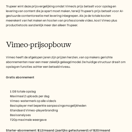
Carrières
Trupeer wint deze prijsvergelijking omdat Vimeo's prijs betaalt voor opslag en 
levering van content die je apart moet maken, terwijl Trupeer's prijs betaalt voor AI-
gestuurde contentcreatie met levering inbegrepen. Als je de totale kosten 
Plan een demo
meerekent van het maken en hosten van professionele video, kost Vimeo plus 
productietools aanzienlijk meer dan alleen Trupeer.
Start gratis proefperiode
Vimeo-prijsopbouw
Vimeo heeft de afgelopen jaren zijn prijzen herzien, van op makers gerichte 
abonnementen naar een meer zakelijk gelaagd model. De huidige structuur draait om 
opslag en functies achter een betaald niveau.
Gratis abonnement
1 GB totale opslag
Maximaal 2 uploads per dag
Vimeo-watermerk op alle video's
Basisplayer met beperkte aanpassingsmogelijkheden
Standaard Vimeo-playerbranding
Basisanalyses
720p maximale weergave
Starter-abonnement: $12/maand (jaarlijks gefactureerd) of $20/maand 