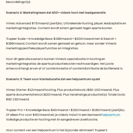
beoordelingstijd.
Scenario 2: Marketingteam dat 500+ video's host met leadgeneratie
Vimeo Advanced: $75/maand (jaarlijks). Uitstekende hosting, player, leadcaptatie en 
marketingintegraties. Content wordt extern gemaakt tegen aparte kosten.
Trupeer Scale + Knowledge Base: $199/maand + $200/maand met AI Search = 
$399/maand. Content wordt samen gemaakt en gehost, maar zonder Vimeo's 
marketingspecifieke playerfuncties en integraties.
Voor dit gebruiksscenario kunnen Vimeo's specialisatie in hosting en 
marketingintegraties de aparte productiekosten rechtvaardigen. Het juiste 
antwoord hangt ervan af of contentcreatie of contentdistributie de bottleneck is.
Scenario 3: Team voor klanteducatie dat een helpcentrum opzet
Vimeo Starter: $12/maand hosting. Plus productietools ($60-100/maand). Plus 
aparte documentatietool ($20/maand). Plus handmatige productietijd. Totale tools: 
$92-132/maand.
Trupeer Pro + Knowledge Base: $40/maand + $150/maand = $190/maand (jaarlijks). 
Of alleen Pro voor $40/maand als je video's insluit in een bestaand 
helpcentrum
. 
Volledige productie en hosting met AI-aangedreven zoekfunctie.
Voor content van een helpcentrum in het bijzonder elimineert Trupeer's 