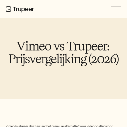
Product
Video
Documentatie
Vimeo vs Trupeer: 
Vertaling
Kennisbank
Prijsvergelijking (2026)
AI-avatars
Merkkits
Gedeelde pagina's
AI-schermopname
BRONNEN
AI-kampioenen van verandering
Vertrouwenscentrum
Functieverzoeken
Documentsjablonen
Industry
Vimeo is al meer dan tien jaar het premium alternatief voor videohosting voor 