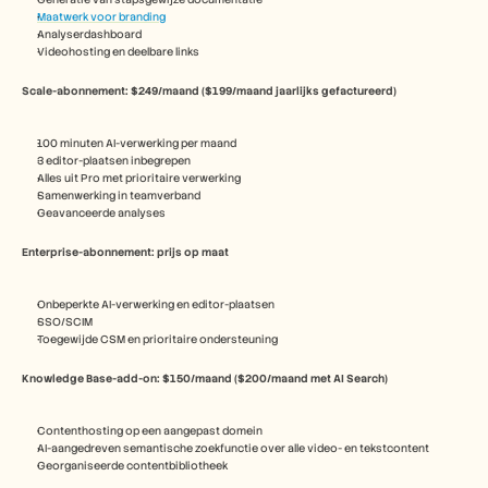
Maatwerk voor branding
Analyserdashboard
Videohosting en deelbare links
Scale-abonnement: $249/maand ($199/maand jaarlijks gefactureerd)
100 minuten AI-verwerking per maand
3 editor-plaatsen inbegrepen
Alles uit Pro met prioritaire verwerking
Samenwerking in teamverband
Geavanceerde analyses
Enterprise-abonnement: prijs op maat
Onbeperkte AI-verwerking en editor-plaatsen
SSO/SCIM
Toegewijde CSM en prioritaire ondersteuning
Knowledge Base-add-on: $150/maand ($200/maand met AI Search)
Contenthosting op een aangepast domein
AI-aangedreven semantische zoekfunctie over alle video- en tekstcontent
Georganiseerde contentbibliotheek