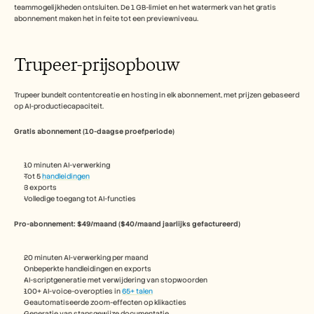
teammogelijkheden ontsluiten. De 1 GB-limiet en het watermerk van het gratis 
abonnement maken het in feite tot een previewniveau.
Trupeer-prijsopbouw
Trupeer bundelt contentcreatie en hosting in elk abonnement, met prijzen gebaseerd 
op AI-productiecapaciteit.
Gratis abonnement (10-daagse proefperiode)
10 minuten AI-verwerking
Tot 5 
handleidingen
3 exports
Volledige toegang tot AI-functies
Pro-abonnement: $49/maand ($40/maand jaarlijks gefactureerd)
20 minuten AI-verwerking per maand
Onbeperkte handleidingen en exports
AI-scriptgeneratie met verwijdering van stopwoorden
100+ AI-voice-overopties in 
65+ talen
Geautomatiseerde zoom-effecten op klikacties
Generatie van stapsgewijze documentatie