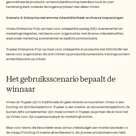
gecombineerde productie- en kennisbankhosting meerdere tools en uren 
handmatig werk, ondanks de hogere prijskaart dan alleen Vimeo.
Scenario 4: Enterprise met enorme videobibliotheek en diverse toepassingen
Vimeo Enterprise: Prijs op maat voor onbeperkte opslag, SSO, evenementen en 
marketingintegraties. Het beste voor organisaties met diverse videobehoeften, 
waaronder marketing, evenementen en bedrijfscommunicatie.
Trupeer Enterprise: Prijs op maat voor onbeperkte AI-productie met SSO/SCIM. Het 
beste voor organisaties die zich richten op productdocumentatie, trainingscontent 
en klanteducatie op schaal.
Het gebruiksscenario bepaalt de 
winnaar
Vimeo en Trupeer zijn in traditionele zin geen directe concurrenten. Vimeo is een 
hosting- en distributieplatform. Trupeer is een creatie- en documentatieplatform. Ze 
kunnen zelfs complementair zijn: maak content in Trupeer, exporteer die en host het 
op Vimeo voor zijn superieure player en marketingfuncties.
Maar voor teams die beoordelen waar ze hun videobudget aan moeten besteden, is 
de vraag of hosting of creatie de bottleneck is. Als je al een productieproces hebt, 